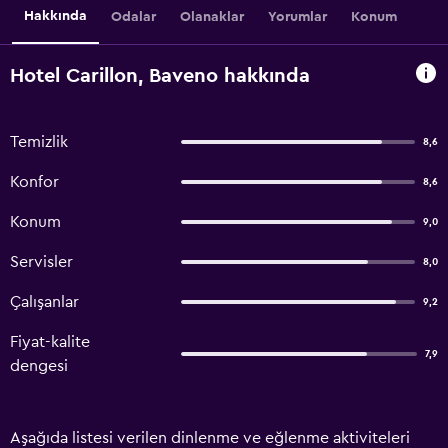
Hakkında
Odalar
Olanaklar
Yorumlar
Konum
Hotel Carillon, Baveno hakkında
Temizlik
8,6
Konfor
8,6
Konum
9,0
Servisler
8,0
Çalışanlar
9,2
Fiyat-kalite
7,9
dengesi
Aşağıda listesi verilen dinlenme ve eğlenme aktiviteleri