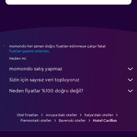
başlangıç fiyatı ₺6.005
Cagliari otelleri
momondo her zaman doğru fiyatları edinmeye çalışır fakat
*
fiyatları garanti edemez
.
Neden mi:
momondo satış yapmaz
Sizin için sayısız veri topluyoruz
Neden fiyatlar %100 doğru değil?
Otel fırsatları
Avrupa'daki oteller
İtalya'daki oteller
Piemonteki oteller
Bavenoki oteller
Hotel Carillon