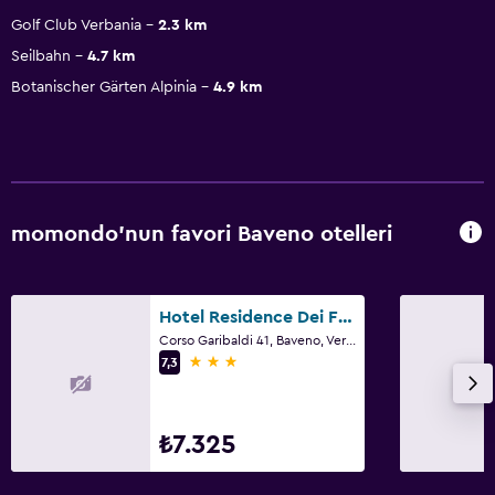
Golf Club Verbania
2.3 km
Seilbahn
4.7 km
Botanischer Gärten Alpinia
4.9 km
momondo'nun favori Baveno otelleri
Hotel Residence Dei Fiori
Corso Garibaldi 41, Baveno, Verbano-Cusio-Ossola
3 yıldız
7,3
₺7.325