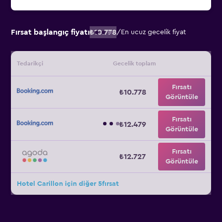
Fırsat başlangıç fiyatı
₺10.778
/
En ucuz gecelik fiyat
Tedarikçi
Gecelik toplam
Fırsatı
₺10.778
Görüntüle
Fırsatı
₺12.479
Görüntüle
Fırsatı
₺12.727
Görüntüle
Hotel Carillon için diğer 5fırsat