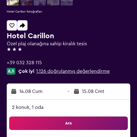
Hotel Carillon fotoğrafları
Hotel Carillon
Özel plaj olanağına sahip kiralık tesis
3 yıldız
+39 032 328 115
Çok iyi
1.126 doğrulanmış değerlendirme
8,3
14.08 Cum
-
15.08 Cmt
2 konuk, 1 oda
Ara