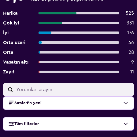
Harika
525
Çok iyi
331
İyi
176
Orta üzeri
46
Orta
28
Vasatın altı
9
Zayıf
11
Sırala
:
En yeni
Tüm filtreler