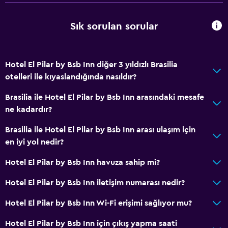
Banyo
Yükseltilmiş klozet
Sık sorulan sorular
Duş
Yüksek klozet
Hotel El Pilar by Bsb Inn diğer 3 yıldızlı Brasilia
Bide
otelleri ile kıyaslandığında nasıldır?
Tuvalet
Brasilia ile Hotel El Pilar by Bsb Inn arasındaki mesafe
Tuvalet kağıdı
ne kadardır?
Özel banyo
Brasilia ile Hotel El Pilar by Bsb Inn arası ulaşım için
Duş kabini
en iyi yol nedir?
Hotel El Pilar by Bsb Inn havuza sahip mi?
Genel
Hotel El Pilar by Bsb Inn iletişim numarası nedir?
Aile odaları
Telefon
Hotel El Pilar by Bsb Inn Wi-Fi erişimi sağlıyor mu?
Karo/mermer yer döşemesi
Hotel El Pilar by Bsb Inn için çıkış yapma saati