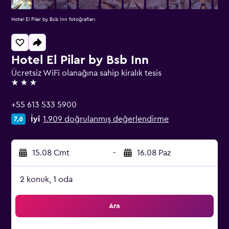
Hotel El Pilar by Bsb Inn fotoğrafları
Hotel El Pilar by Bsb Inn
Ücretsiz WiFi olanağına sahip kiralık tesis
3 yıldız
+55 613 533 5900
İyi
1.909 doğrulanmış değerlendirme
7,6
15.08 Cmt
-
16.08 Paz
2 konuk, 1 oda
Ara