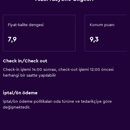
Çöp kutusu
Saç kremi
Fiyat-kalite dengesi
Konum puanı
Erişilebilirlik ve uygunluk
Birimin tamamı zemin katta
7,9
9,3
Birimin tamamına tekerlekli sandalye ile erişilebilir
Artırılmış erişilebilirlik
Check in/Check out
Engellilere uygun duş
Check-in işlemi 14:00 sonrası, check-out işlemi 12:00 öncesi
Duş sandalyesi
herhangi bir saatte yapılabilir
Sigara içilmez
Alçak banyo lavabosu
İptal/ön ödeme
Alçak lavabo
İptal/ön ödeme politikaları oda türüne ve tedarikçiye göre
değişmektedir.
Tüysüz yastık
Engelli tuvalet tutamağı