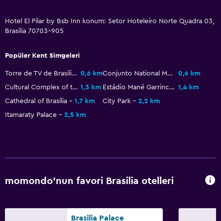
Televizyon
Hotel El Pilar by Bsb Inn konum: Setor Hoteleiro Norte Quadra 03,
Brasilia 70703-905
Restoranlar
Minibar
Popüler Kent Simgeleri
Konaklama birimlerine yiyecek servisi yapılabilir
Torre de TV de Brasilia
0,6 km
Conjunto National Mall
0,6 km
Cultural Complex of the Republic
1,3 km
Estádio Mané Garrincha
1,4 km
Sağlık ve güvenlik
Cathedral of Brasília
1,7 km
City Park
2,2 km
Günlük oda hizmetleri
Itamaraty Palace
2,5 km
Ortak alanlarda CCTV
Dış alan
Balkon
momondo'nun favori Brasilia otelleri
Çamaşırhane
Çamaşır yıkama tesisleri
Brasilia Palace