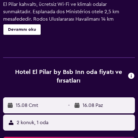
El Pilar kahvaltı, ücretsiz Wi-Fi ve klimalı odalar
sunmaktadır. Esplanada dos Ministérios otele 2,5 km
mesafededir. Rodos Uluslararası Havalimanı 14 km
uzaklıktadır. Sade bir şekilde dekore edilmiş bu kullanışlı
Devamını oku
odalarda TV ve minibar bulunmaktadır. Her odada duşlu
özel banyo vardır. Hotel El Pilar by Bsb Inn, Brasília Kongre
Merkezi'ne 1,5 km, UNB Üniversitesi'ne ise 3,5 km
mesafededir. Şehirdeki tren istasyonu 8 km uzaklıktadır.
Hotel El Pilar by Bsb Inn oda fiyatı ve
fırsatları
15.08 Cmt
-
16.08 Paz
2 konuk, 1 oda