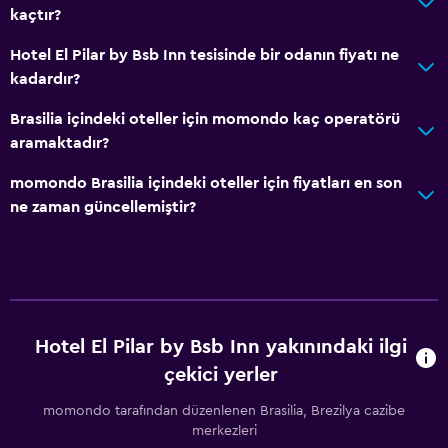
Depo
kaçtır?
Hotel El Pilar by Bsb Inn tesisinde bir odanın fiyatı ne
Hizmetler ve kolaylıklar
kadardır?
Araç kiralama
Brasilia içindeki oteller için momondo kaç operatörü
Uyandırma servisi
aramaktadır?
Anahtar kart erişimi
momondo Brasilia içindeki oteller için fiyatları en son
24 saat resepsiyon
ne zaman güncellemiştir?
Yatak Odası
Yatak yanında priz
Elbise askılığı
Hotel El Pilar by Bsb Inn yakınındaki ilgi
Gardırop veya dolap
çekici yerler
Medya ve eğlence
momondo tarafından düzenlenen Brasilia, Brezilya cazibe
merkezleri
Düz ekran TV