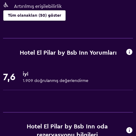
Artırılmış erişilebilirlik
Tüm olanakları (50) göster
Temel özellikler
Ücretsiz WiFi
Tüm alanlarda Wi-Fi erişimi
Hotel El Pilar by Bsb Inn Yorumları
İnternet
Yatak Örtüsü
İyi
7,6
Havlu
1.909 doğrulanmış değerlendirme
Yangın söndürücü
Ücretsiz tuvalet malzemeleri
Şampuan
Vücut sabunu
Hotel El Pilar by Bsb Inn oda
Klimalı
rezervasyonu bilgileri