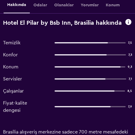
Hakkında
Odalar
Olanaklar
Yorumlar
Konum
Hotel El Pilar by Bsb Inn, Brasilia hakkında
Temizlik
7,5
Konfor
7,3
Konum
9,3
Servisler
7,1
Çalışanlar
8,5
Fiyat-kalite
7,9
dengesi
Brasília alışveriş merkezine sadece 700 metre mesafedeki