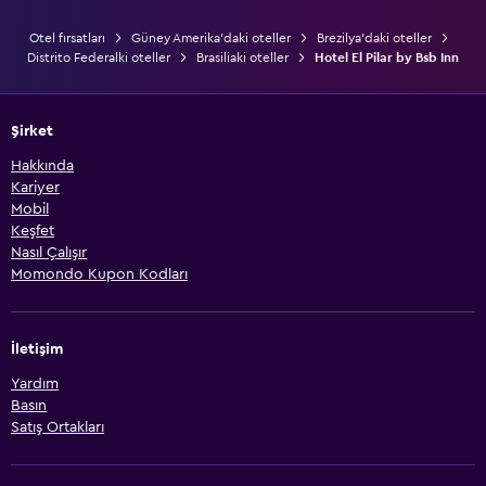
Otel fırsatları
Güney Amerika'daki oteller
Brezilya'daki oteller
Distrito Federalki oteller
Brasiliaki oteller
Hotel El Pilar by Bsb Inn
Şirket
Hakkında
Kariyer
Mobil
Keşfet
Nasıl Çalışır
Momondo Kupon Kodları
İletişim
Yardım
Basın
Satış Ortakları