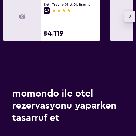
Shtn Trecho 01 Lt 01, Brasilia
4 yıldız
9,2
Çalışma alanı
Çalışma masası
₺4.119
momondo ile otel
rezervasyonu yaparken
tasarruf et