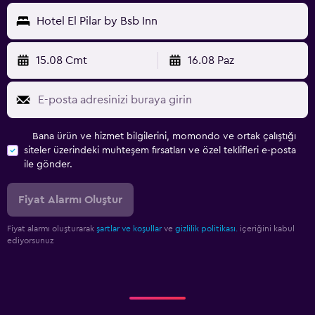
Hotel El Pilar by Bsb Inn
15.08 Cmt
16.08 Paz
Bana ürün ve hizmet bilgilerini, momondo ve ortak çalıştığı
siteler üzerindeki muhteşem fırsatları ve özel teklifleri e-posta
ile gönder.
Fiyat Alarmı Oluştur
Fiyat alarmı oluşturarak
şartlar ve koşullar
ve
gizlilik politikası.
içeriğini kabul
ediyorsunuz