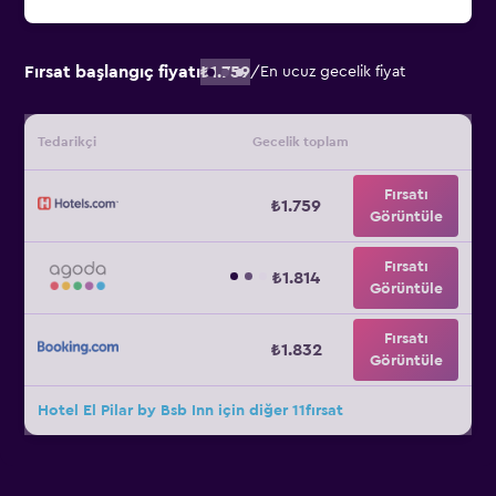
Fırsat başlangıç fiyatı
₺1.759
/
En ucuz gecelik fiyat
Tedarikçi
Gecelik toplam
Fırsatı
₺1.759
Görüntüle
Fırsatı
₺1.814
Görüntüle
Fırsatı
₺1.832
Görüntüle
Hotel El Pilar by Bsb Inn için diğer 11fırsat