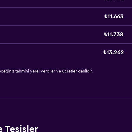
₺11.663
₺11.738
₺13.262
eğiniz tahmini yerel vergiler ve ücretler dahildir.
 Tesisler