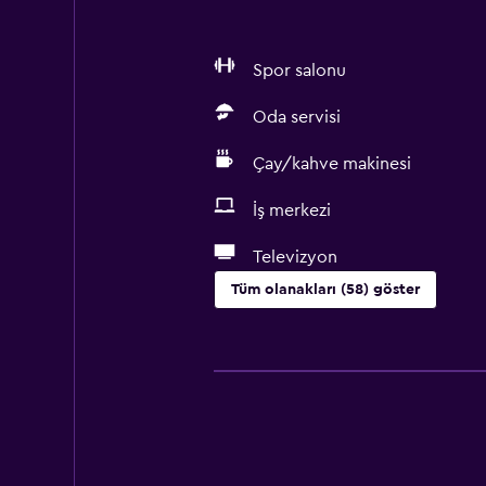
Spor salonu
Oda servisi
Çay/kahve makinesi
İş merkezi
Televizyon
Tüm olanakları (58) göster
Temel özellikler
Ücretsiz WiFi
Tüm alanlarda Wi-Fi erişimi
İnternet
Ücretsiz tuvalet malzemeleri