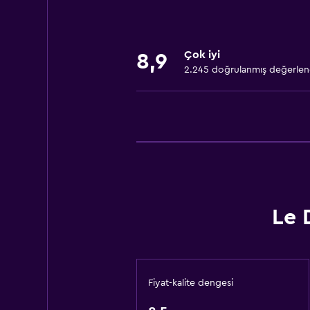
Şampuan
Isıtma
Çok iyi
8,9
Vücut sabunu
2.245 doğrulanmış değerle
Klimalı
Çöp kutusu
Saç kremi
Genel
Cam Kenarı
Oturma alanı
Le 
Bahçe manzaralı
Ahşap veya parke yer döşemesi
Terlik
Fiyat-kalite dengesi
Telefon