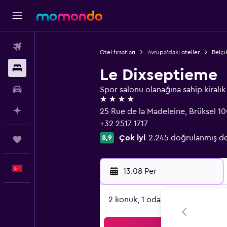
Uçak Bileti
Otel fırsatları
Avrupa'daki oteller
Belçi
Konaklama
Le Dixseptieme
Kiralık Araç
Spor salonu olanağına sahip kiralık 
4 yıldız
AI ile Planla
25 Rue de la Madeleine, Brüksel 1
+32 2517 1717
Çok iyi
2.245 doğrulanmış d
8,9
Trips
Türkçe
13.08 Per
-
2 konuk, 1 oda