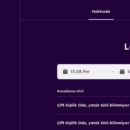
Hakkında
L
13.08 Per
-
1
Konaklama türü
Çift ​Kişilik Oda, yatak türü bilinmiyor
Çift ​Kişilik Oda, yatak türü bilinmiyor