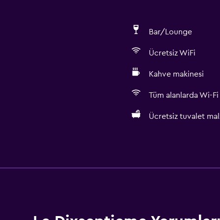
Bar/Lounge
Ücretsiz WiFi
Kahve makinesi
Tüm alanlarda Wi-Fi 
Ücretsiz tuvalet ma
Banyo
Duş
Duş bonesi
Küvet
Saç kurutma makinesi