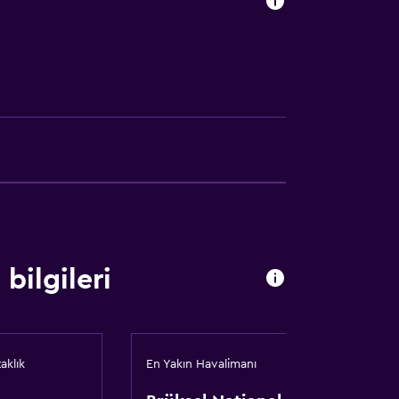
ı
bilgileri
aklık
En Yakın Havalimanı