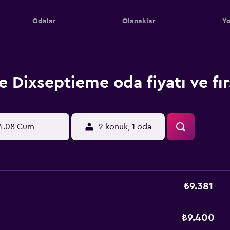
Odalar
Olanaklar
Yo
e Dixseptieme oda fiyatı ve fır
4.08 Cum
2 konuk, 1 oda
₺9.381
₺9.400