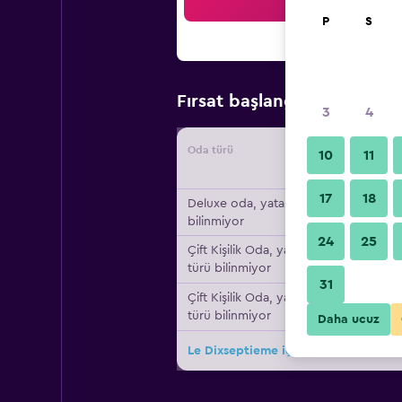
Ar
P
S
₺8.7
Fırsat başlangıç fiyatı
3
4
Oda türü
Tedarikç
10
11
17
18
Deluxe oda, yatak türü
bilinmiyor
24
25
Çift ​Kişilik Oda, yatak
türü bilinmiyor
31
Çift ​Kişilik Oda, yatak
türü bilinmiyor
Daha ucuz
Le Dixseptieme için diğer 20fırsat