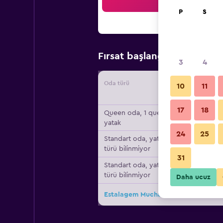
Ar
P
S
₺4.13
Fırsat başlangıç fiyatı
3
4
Oda türü
Tedarikç
10
11
17
18
Queen oda, 1 queen
yatak
24
25
Standart oda, yatak
türü bilinmiyor
31
Standart oda, yatak
türü bilinmiyor
Daha ucuz
Estalagem Muchaxo Hotel için diğer 