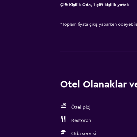
Çift ​Kişilik Oda, 1 çift kişilik yatak
*
Toplam fiyata çıkış yaparken ödeyebilec
Otel Olanaklar ve
Özel plaj
Restoran
Oda servisi