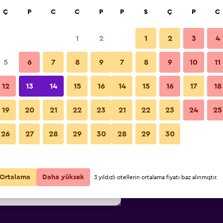
a
Ç
P
C
C
P
P
S
Ç
P
C
1
2
1
2
3
4
6
/
En ucuz gecelik fiyat
5
6
7
8
9
7
8
9
10
11
Restoran
i
Gecelik
12
13
14
15
16
14
15
16
17
18
toplam
19
20
21
22
23
21
22
23
24
25
₺4.136
Fırsatı Görüntüle
Estalagem Muchaxo Hotel fotoğr
26
27
28
29
30
28
29
30
₺5.711
Fırsatı Görüntüle
₺6.612
Fırsatı Görüntüle
Ortalama
Daha yüksek
3 yıldızlı otellerin ortalama fiyatı baz alınmıştır.
8fırsat