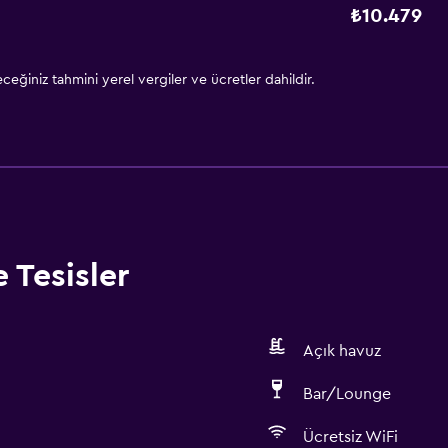
₺10.479
eğiniz tahmini yerel vergiler ve ücretler dahildir.
 Tesisler
Açık havuz
Bar/Lounge
Ücretsiz WiFi