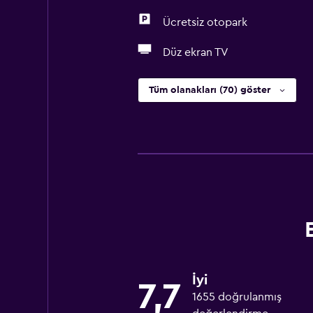
Ücretsiz otopark
Düz ekran TV
Tüm olanakları (70) göster
İyi
7,7
1655 doğrulanmış