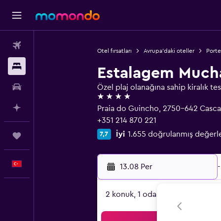
Uçak Bileti
Otel fırsatları
Avrupa'daki oteller
Porte
Konaklama
Estalagem Much
Kiralık Araç
Özel plaj olanağına sahip kiralık tes
4 yıldız
AI ile Planla
Praia do Guincho, 2750-642 Cascai
+351 214 870 221
İyi
1.655 doğrulanmış değer
7,7
Trips
Türkçe
13.08 Per
-
2 konuk, 1 oda