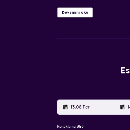
Devamını oku
Es
13.08 Per
-
1
Konaklama türü