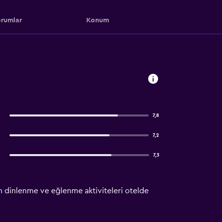
rumlar
Konum
7,8
7,2
7,3
len dinlenme ve eğlenme aktiviteleri otelde