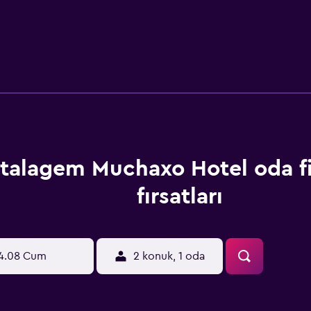
talagem Muchaxo Hotel oda fi
fırsatları
4.08 Cum
2 konuk, 1 oda