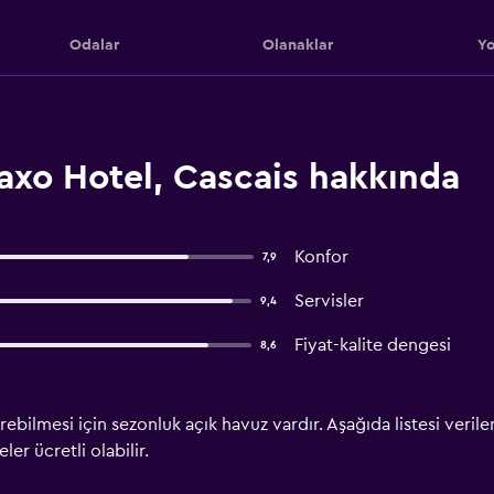
Odalar
Olanaklar
Yo
xo Hotel, Cascais hakkında
Konfor
7,9
Servisler
9,4
Fiyat-kalite dengesi
8,6
irebilmesi için sezonluk açık havuz vardır. Aşağıda listesi veri
ler ücretli olabilir.