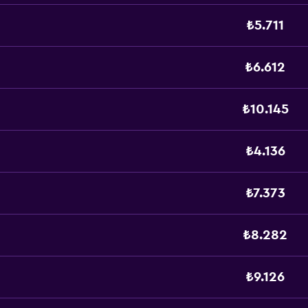
₺5.711
₺6.612
₺10.145
₺4.136
₺7.373
₺8.282
₺9.126