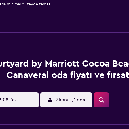
larla minimal düzeyde temas.
rtyard by Marriott Cocoa Be
Canaveral oda fiyatı ve fırsat
6.08 Paz
2 konuk, 1 oda