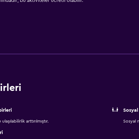
ındadır; bu aktiviteler ücretli olabilir.
rleri
irleri
Sosyal
aşılabilirlik arttırılmıştır.
Sosyal m
ri