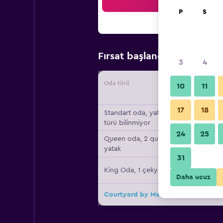
Ar
P
S
₺8.5
Fırsat başlangıç fiyatı
3
4
Oda türü
Tedarikç
10
11
17
18
Standart oda, yatak
türü bilinmiyor
24
25
Queen oda, 2 queen
yatak
31
King Oda, 1 çekyat
Daha ucuz
Courtyard by Marriott Cocoa Beach 