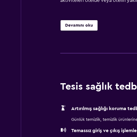
aktiviteleri otelde veya otelin yakın
Devamını oku
Tesis sağlık tedbi
Artırılmış sağlığı koruma tedb
Günlük temizlik, temizlik ürünlerine ul
Temassız giriş ve çıkış işlemle