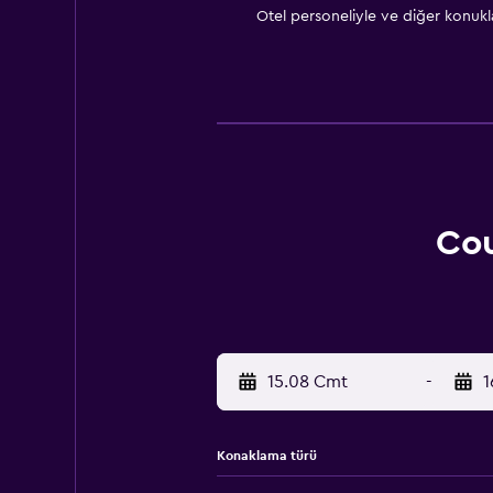
Otel personeliyle ve diğer konuk
Cou
15.08 Cmt
-
1
Konaklama türü