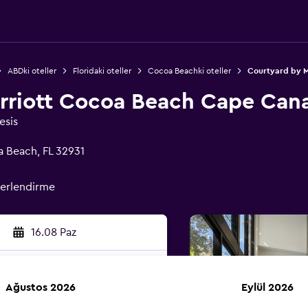
ABDki oteller
Floridaki oteller
Cocoa Beachki oteller
Courtyard by M
rriott Cocoa Beach Cape Cana
esis
a Beach, FL 32931
erlendirme
16.08 Paz
Ağustos 2026
Eylül 2026