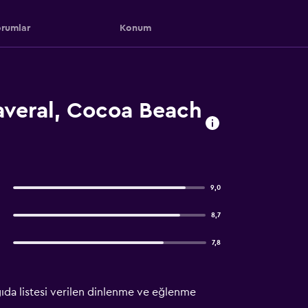
rumlar
Konum
averal, Cocoa Beach
9,0
8,7
7,8
ğıda listesi verilen dinlenme ve eğlenme