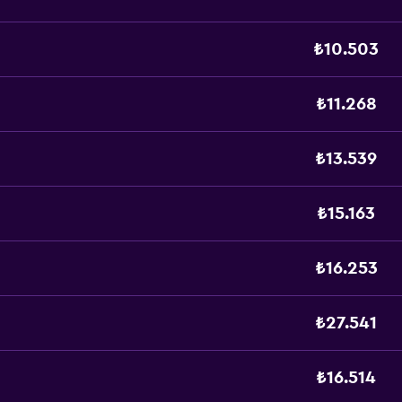
₺10.503
₺11.268
₺13.539
₺15.163
₺16.253
₺27.541
₺16.514