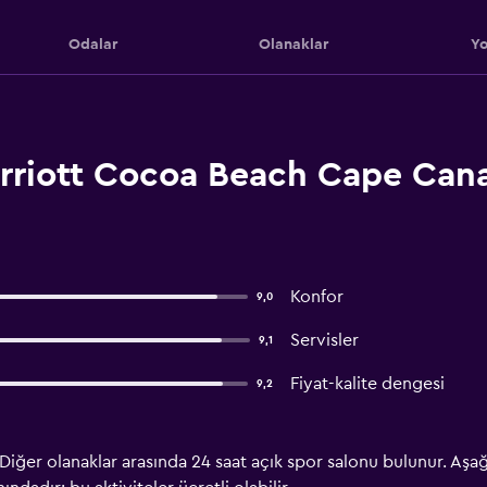
Odalar
Olanaklar
Yo
rriott Cocoa Beach Cape Can
Konfor
9,0
Servisler
9,1
Fiyat-kalite dengesi
9,2
 Diğer olanaklar arasında 24 saat açık spor salonu bulunur. Aşa