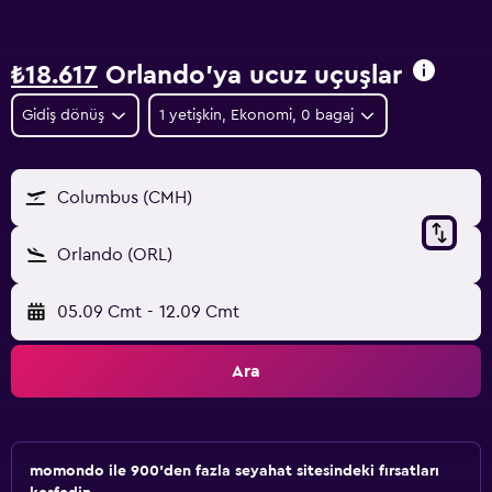
₺18.617
Orlando'ya ucuz uçuşlar
Gidiş dönüş
1 yetişkin, Ekonomi, 0 bagaj
Columbus (CMH)
Orlando (ORL)
05.09 Cmt
-
12.09 Cmt
Ara
momondo ile 900'den fazla seyahat sitesindeki fırsatları