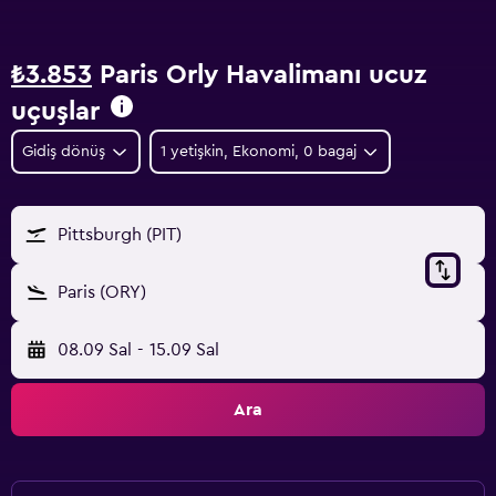
₺3.853
Paris Orly Havalimanı ucuz
uçuşlar
Gidiş dönüş
1 yetişkin, Ekonomi, 0 bagaj
Pittsburgh (PIT)
Paris (ORY)
08.09 Sal
-
15.09 Sal
Ara