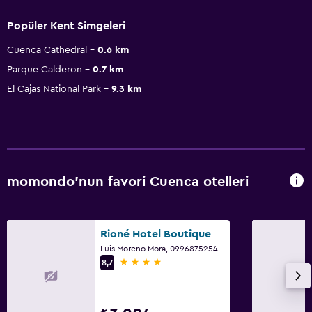
Popüler Kent Simgeleri
Cuenca Cathedral
0.6 km
Parque Calderon
0.7 km
El Cajas National Park
9.3 km
momondo'nun favori Cuenca otelleri
Rioné Hotel Boutique
Luis Moreno Mora, 0996875254, Cuenca
4 yıldız
8,7