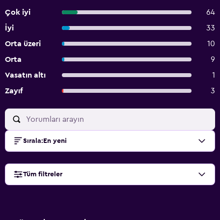
Çok iyi
64
İyi
33
Orta üzeri
10
Orta
9
Vasatın altı
1
Zayıf
3
Sırala
:
En yeni
Tüm filtreler