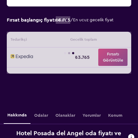
Fırsat başlangıç fiyatı
₺3.765
/
En ucuz gecelik fiyat
Tedarikçi
Gecelik toplam
Fırsatı
₺3.765
Görüntüle
Hakkında
Odalar
Olanaklar
Yorumlar
Konum
Hotel Posada del Angel oda fiyatı ve