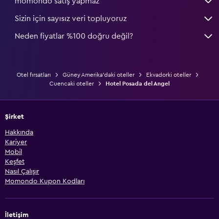
momondo satış yapmaz
Sizin için sayısız veri topluyoruz
Neden fiyatlar %100 doğru değil?
Otel fırsatları
Güney Amerika'daki oteller
Ekvadorki oteller
Cuencaki oteller
Hotel Posada del Angel
Şirket
Hakkında
Kariyer
Mobil
Keşfet
Nasıl Çalışır
Momondo Kupon Kodları
İletişim