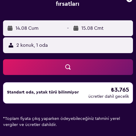
fırsatları
14.08 Cum
-
15.08 Cmt
2 konuk, 1 oda
₺3.765
Standart oda, yatak türü bilinmiyor
ücretler dahil gecelik
*
Toplam fiyata çıkış yaparken ödeyebileceğiniz tahmini yerel
vergiler ve ücretler dahildir.