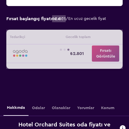
Fırsat başlangıç fiyatı
₺2.801
/
En ucuz gecelik fiyat
Tedarikçi
Gecelik toplam
Fırsatı
₺2.801
Görüntüle
Hakkında
Odalar
Olanaklar
Yorumlar
Konum
Hotel Orchard Suites oda fiyatı ve