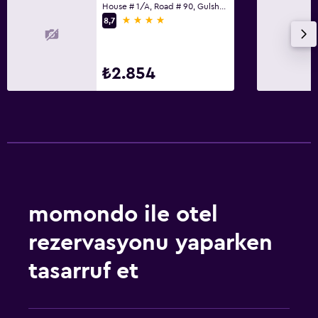
House # 1/A, Road # 90, Gulshan-2, Dakka
4 yıldız
8,7
₺2.854
momondo ile otel
rezervasyonu yaparken
tasarruf et