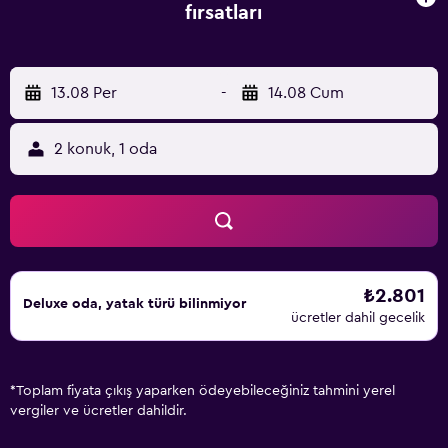
fırsatları
13.08 Per
-
14.08 Cum
2 konuk, 1 oda
₺2.801
Deluxe oda, yatak türü bilinmiyor
ücretler dahil gecelik
*
Toplam fiyata çıkış yaparken ödeyebileceğiniz tahmini yerel
vergiler ve ücretler dahildir.