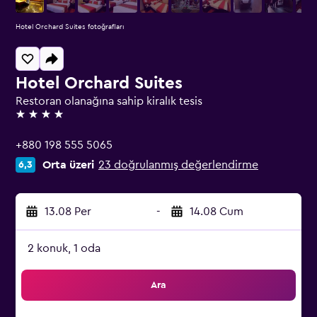
Hotel Orchard Suites fotoğrafları
Hotel Orchard Suites
Restoran olanağına sahip kiralık tesis
4 yıldız
+880 198 555 5065
Orta üzeri
23 doğrulanmış değerlendirme
6,3
13.08 Per
-
14.08 Cum
2 konuk, 1 oda
Ara