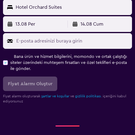
Hotel Orchard Suites
13.08 Per
14.08 Cum
Bana ürün ve hizmet bilgilerini, momondo ve ortak çalıştığı
siteler üzerindeki muhteşem fırsatları ve özel teklifleri e-posta
ile gönder.
Fiyat Alarmı Oluştur
Fiyat alarmı oluşturarak
şartlar ve koşullar
ve
gizlilik politikası.
içeriğini kabul
ediyorsunuz