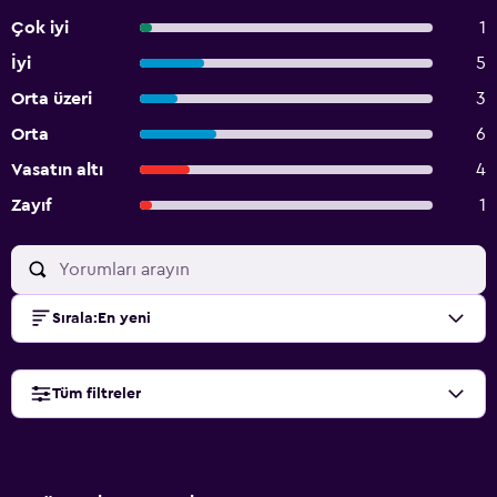
Çok iyi
1
İyi
5
Orta üzeri
3
Orta
6
Vasatın altı
4
Zayıf
1
Sırala
:
En yeni
Tüm filtreler