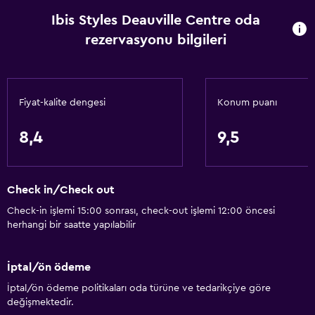
Ibis Styles Deauville Centre oda
Klimalı
rezervasyonu bilgileri
Çöp kutusu
Erişilebilirlik ve uygunluk
Fiyat-kalite dengesi
Konum puanı
Evcil hayvan istek üzerine kabul edilir. Ek ücret talep
edilebilir.
8,4
9,5
Artırılmış erişilebilirlik
Asansör
Asansörle erişilebilir
Check in/Check out
Sigara içilmez
Check-in işlemi 15:00 sonrası, check-out işlemi 12:00 öncesi
herhangi bir saatte yapılabilir
Tüysüz yastık
Üst katlara asansörle erişilebilir
İptal/ön ödeme
İptal/ön ödeme politikaları oda türüne ve tedarikçiye göre
Genel
değişmektedir.