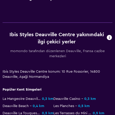
Medya ve eğlence
Düz ekran TV
Kitap
Televizyon
Ibis Styles Deauville Centre yakınındaki
Dış alan
ilgi çekici yerler
Teras/Veranda
momondo tarafından düzenlenen Deauville, Fransa cazibe
merkezleri
Balkon
Bahçe
Ibis Styles Deauville Centre konum: 10 Rue Fossorier, 14800
Deauville, Aşaği Normandiya
Yapılacaklar
Masa üstü oyunları/yapbozlar
Popüler Kent Simgeleri
Oyun odası
La Mangeoire Deauville Poney Club
0,3 km
Deauville Casino
0,3 km
Langırt
Deauville Beach
0,4 km
Les Planches
0,5 km
Deauville La Touques Racecourse
0,5 km
Les Terrasses du Mini Golf
0,5 km