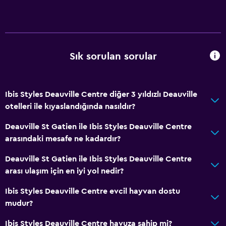
Aile odaları
Ahşap veya parke yer döşemesi
Bağlantılı oda(lar) mevcuttur
Ses geçirmez odalar
Sık sorulan sorular
Telefon
Depo
Ibis Styles Deauville Centre diğer 3 yıldızlı Deauville
otelleri ile kıyaslandığında nasıldır?
Hizmetler ve kolaylıklar
Deauville St Gatien ile Ibis Styles Deauville Centre
Uyandırma servisi
arasındaki mesafe ne kadardır?
Emanet kasası
Deauville St Gatien ile Ibis Styles Deauville Centre
Toplantı/Resmi Yemek
arası ulaşım için en iyi yol nedir?
Anahtar erişimi
Ibis Styles Deauville Centre evcil hayvan dostu
Anahtar kart erişimi
mudur?
24 saat resepsiyon
Ibis Styles Deauville Centre havuza sahip mi?