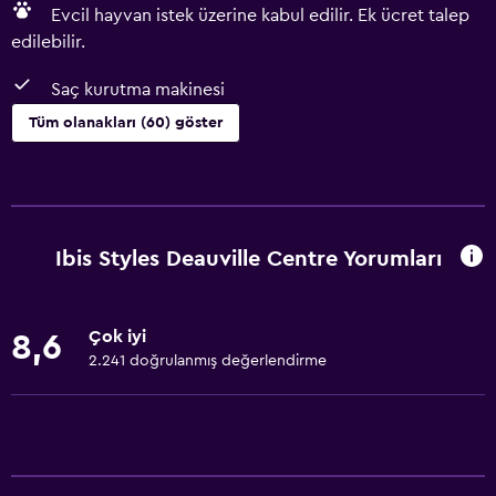
Evcil hayvan istek üzerine kabul edilir. Ek ücret talep
edilebilir.
Saç kurutma makinesi
Tüm olanakları (60) göster
Temel özellikler
Ücretsiz WiFi
Tüm alanlarda Wi-Fi erişimi
Ibis Styles Deauville Centre Yorumları
İnternet
Havlu
Çok iyi
8,6
Yangın söndürücü
2.241 doğrulanmış değerlendirme
Şampuan
Duman alarmları
Isıtma
Vücut sabunu