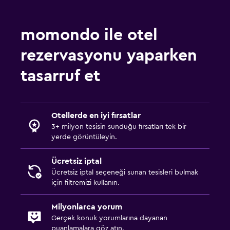
Bar/Lounge
momondo ile otel
Spor
rezervasyonu yaparken
Spor salonu
tasarruf et
Tenis
Otellerde en iyi fırsatlar
3+ milyon tesisin sunduğu fırsatları tek bir
yerde görüntüleyin.
Ücretsiz iptal
Ücretsiz iptal seçeneği sunan tesisleri bulmak
için filtremizi kullanın.
Milyonlarca yorum
Gerçek konuk yorumlarına dayanan
puanlamalara göz atın.