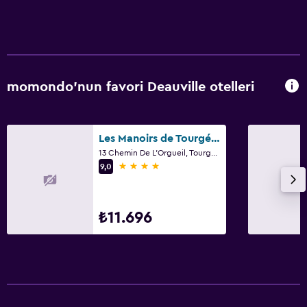
Aile dostu
Bebek veya çocuk bakımı
Bebek yatağı
Oyun alanı
momondo'nun favori Deauville otelleri
Yatak Odası
Yatak yanında priz
Les Manoirs de Tourgéville
13 Chemin De L'Orgueil, Tourgéville, Deauville, Aşaği Normandiya
Gardırop veya dolap
4 yıldız
9,0
Çalışma alanı
₺11.696
Faks/fotokopi
Çalışma masası
Restoranlar
Atıştırmalık büfesi