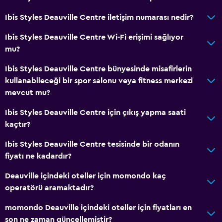
Banyo
Ibis Styles Deauville Centre iletişim numarası nedir?
Duş
Ibis Styles Deauville Centre Wi-Fi erişimi sağlıyor
Saç kurutma makinesi
mu?
Tuvalet
Ibis Styles Deauville Centre bünyesinde misafirlerin
Tuvalet kağıdı
kullanabileceği bir spor salonu veya fitness merkezi
Özel banyo
mevcut mu?
Ibis Styles Deauville Centre için çıkış yapma saati
Sağlık ve güvenlik
kaçtır?
Günlük oda hizmetleri
Ibis Styles Deauville Centre tesisinde bir odanın
İlk yardım seti
fiyatı ne kadardır?
Ortak alanlarda CCTV
Deauville içindeki oteller için momondo kaç
24 saat güvenlik
operatörü aramaktadır?
Kasa
momondo Deauville içindeki oteller için fiyatları en
son ne zaman güncellemiştir?