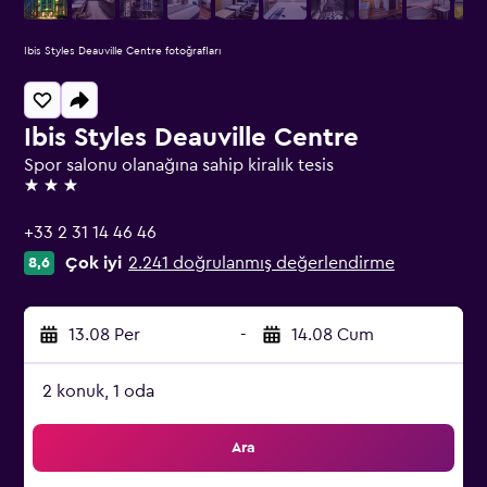
Ibis Styles Deauville Centre fotoğrafları
Ibis Styles Deauville Centre
Spor salonu olanağına sahip kiralık tesis
3 yıldız
+33 2 31 14 46 46
Çok iyi
2.241 doğrulanmış değerlendirme
8,6
13.08 Per
-
14.08 Cum
2 konuk, 1 oda
Ara