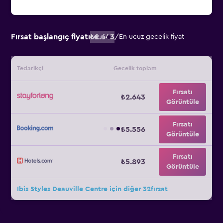
Fırsat başlangıç fiyatı
₺2.643
/
En ucuz gecelik fiyat
Tedarikçi
Gecelik toplam
Fırsatı
₺2.643
Görüntüle
Fırsatı
₺5.556
Görüntüle
Fırsatı
₺5.893
Görüntüle
Ibis Styles Deauville Centre için diğer 32fırsat