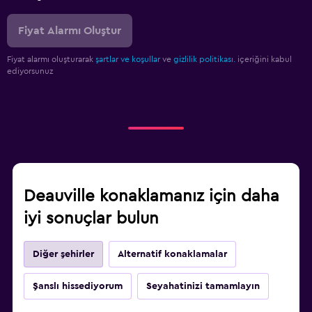
Fiyat Alarmı Oluştur
Fiyat alarmı oluşturarak
şartlar ve koşullar
ve
gizlilik politikası.
içeriğini kabul
ediyorsunuz
Deauville konaklamanız için daha
iyi sonuçlar bulun
Diğer şehirler
Alternatif konaklamalar
Şanslı hissediyorum
Seyahatinizi tamamlayın