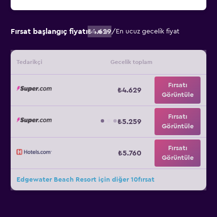
Fırsat başlangıç fiyatı
₺4.629
/
En ucuz gecelik fiyat
Tedarikçi
Gecelik toplam
Fırsatı
₺4.629
Görüntüle
Fırsatı
₺5.259
Görüntüle
Fırsatı
₺5.760
Görüntüle
Edgewater Beach Resort için diğer 10fırsat