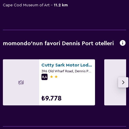
Cape Cod Museum of Art
11.2 km
momondo'nun favori Dennis Port otelleri
Cutty Sark Motor Lodge
396 Old Wharf Road, Dennis Port, MA
2 yıldız
8,4
₺9.778