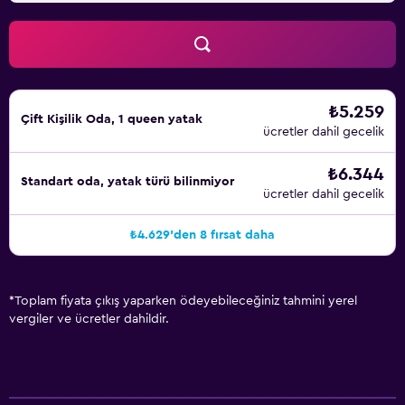
₺5.259
Çift ​Kişilik Oda, 1 queen yatak
ücretler dahil gecelik
₺6.344
Standart oda, yatak türü bilinmiyor
ücretler dahil gecelik
₺4.629'den 8 fırsat daha
*
Toplam fiyata çıkış yaparken ödeyebileceğiniz tahmini yerel
vergiler ve ücretler dahildir.