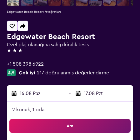
Edgewater Beach Resort fotoğrafları
Edgewater Beach Resort
Özel plaj olanağına sahip kiralık tesis
3 yıldız
+1 508 398 6922
Çok iyi
217 doğrulanmış değerlendirme
8,9
16.08 Paz
-
17.08 Pzt
2 konuk, 1 oda
Ara