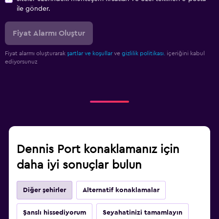
ile gönder.
Fiyat Alarmı Oluştur
Fiyat alarmı oluşturarak
şartlar ve koşullar
ve
gizlilik politikası.
içeriğini kabul
ediyorsunuz
Dennis Port konaklamanız için
daha iyi sonuçlar bulun
Diğer şehirler
Alternatif konaklamalar
Şanslı hissediyorum
Seyahatinizi tamamlayın