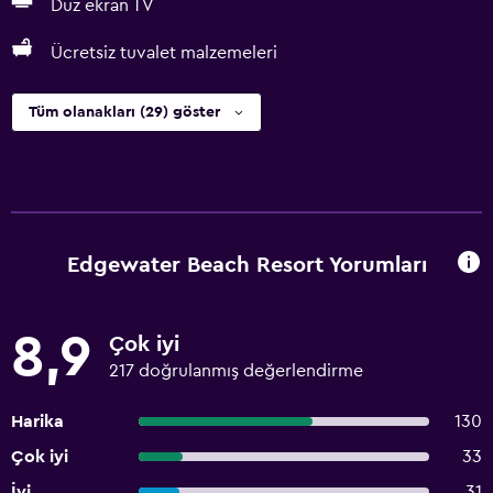
Düz ekran TV
Ücretsiz tuvalet malzemeleri
Tüm olanakları (29) göster
Edgewater Beach Resort Yorumları
8,9
Çok iyi
217 doğrulanmış değerlendirme
Harika
130
Çok iyi
33
İyi
31