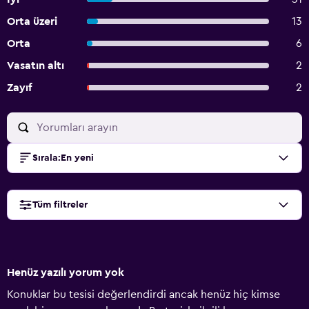
Orta üzeri
13
Orta
6
Vasatın altı
2
Zayıf
2
Sırala
:
En yeni
Tüm filtreler
Henüz yazılı yorum yok
Konuklar bu tesisi değerlendirdi ancak henüz hiç kimse