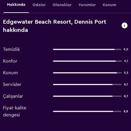
Hakkında
Odalar
Olanaklar
Yorumlar
Konum
Edgewater Beach Resort, Dennis Port
hakkında
Temizlik
9,0
Konfor
9,1
Konum
9,3
Servisler
8,7
Çalışanlar
8,7
Fiyat-kalite
8,8
dengesi