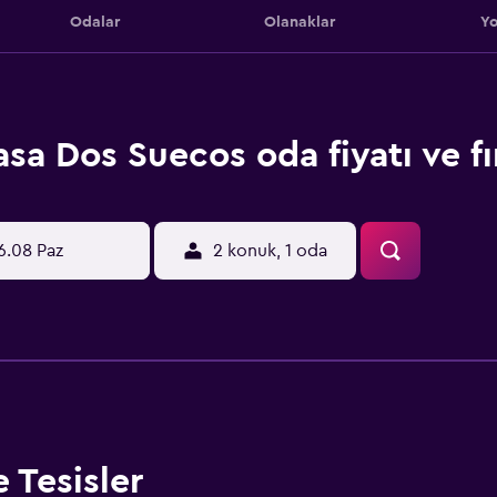
Odalar
Olanaklar
Yo
sa Dos Suecos oda fiyatı ve fır
6.08 Paz
2 konuk, 1 oda
 Tesisler