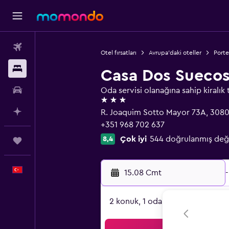
Uçak Bileti
Otel fırsatları
Avrupa'daki oteller
Porte
Konaklama
Casa Dos Sueco
Kiralık Araç
Oda servisi olanağına sahip kiralık 
3 yıldız
AI ile Planla
R. Joaquim Sotto Mayor 73A, 3080
+351 968 702 637
Çok iyi
544 doğrulanmış değ
8,4
Trips
Türkçe
15.08 Cmt
-
2 konuk, 1 oda