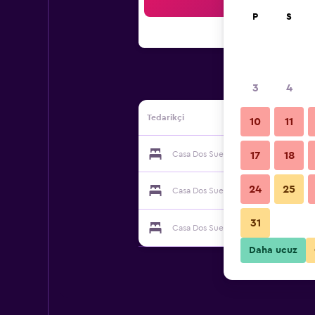
Ar
P
S
3
4
Tedarikçi
10
11
Casa Dos Suecos tedarikçisi
17
18
24
25
Casa Dos Suecos tedarikçisi
31
Casa Dos Suecos tedarikçisi
Daha ucuz