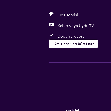
Oda servisi
Kablo veya Uydu TV
Doğa Yürüyüşü
Tüm olanakları (5) göster
Medya ve eğlence
Kablo veya Uydu TV
Yapılacaklar
Doğa Yürüyüşü
Temel özellikler
Ücretsiz WiFi
Çok iyi