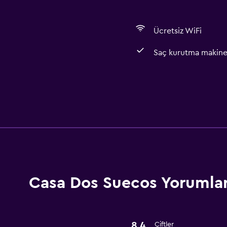
Ücretsiz WiFi
Saç kurutma makine
Banyo
Saç kurutma makinesi
Hizmetler ve kolaylıklar
Oda servisi
Casa Dos Suecos Yorumlar
8,4
Çiftler