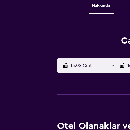
Hakkında
Ca
15.08 Cmt
-
1
Otel Olanaklar ve