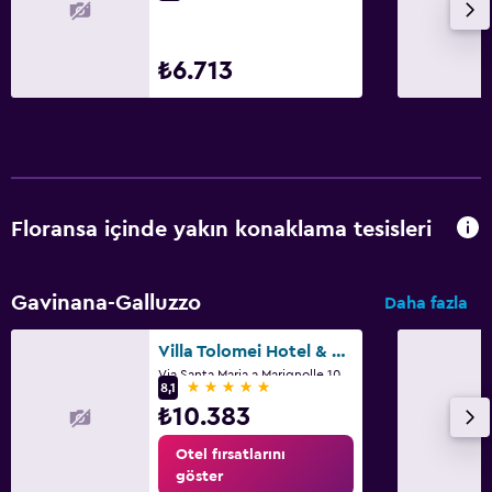
₺6.713
Floransa içinde yakın konaklama tesisleri
Gavinana-Galluzzo
Daha fazla
Villa Tolomei Hotel & Resort
Via Santa Maria a Marignolle 10, Floransa, Toskana
5 yıldız
8,1
₺10.383
Otel fırsatlarını
göster