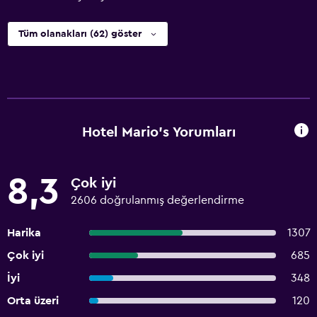
Tüm olanakları (62) göster
Hotel Mario's Yorumları
8,3
Çok iyi
2606 doğrulanmış değerlendirme
Harika
1307
Çok iyi
685
İyi
348
Orta üzeri
120