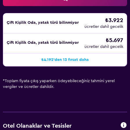
₺3.922
Çift ​Kişilik Oda, yatak türü bilinmiyor
ücretler dahil gecelik
₺5.697
Çift ​Kişilik Oda, yatak türü bilinmiyor
ücretler dahil gecelik
₺4.192'den 13 fırsat daha
*
Toplam fiyata çıkış yaparken ödeyebileceğiniz tahmini yerel
vergiler ve ücretler dahildir.
Otel Olanaklar ve Tesisler