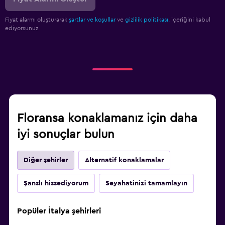
Fiyat alarmı oluşturarak
şartlar ve koşullar
ve
gizlilik politikası.
içeriğini kabul
ediyorsunuz
Floransa konaklamanız için daha
iyi sonuçlar bulun
Diğer şehirler
Alternatif konaklamalar
Şanslı hissediyorum
Seyahatinizi tamamlayın
Popüler İtalya şehirleri