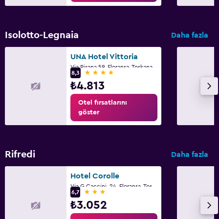
Isolotto-Legnaia
Daha fazla
UNA Hotel Vittoria
Via Pisana 59, Floransa, Toskana
4 yıldız
8,3
₺4.813
Otel fırsatlarını
göster
Rifredi
Daha fazla
Hotel Corolle
Via G Caccini, 24, Floransa, Toskana
3 yıldız
6,7
₺3.052