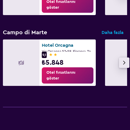
Otel fırsatlarını
göster
Campo di Marte
Daha fazla
Hotel Orcagna
Via Orcagna 57-59, Floransa, Toskana
2 yıldız
9,1
₺5.848
Otel fırsatlarını
göster