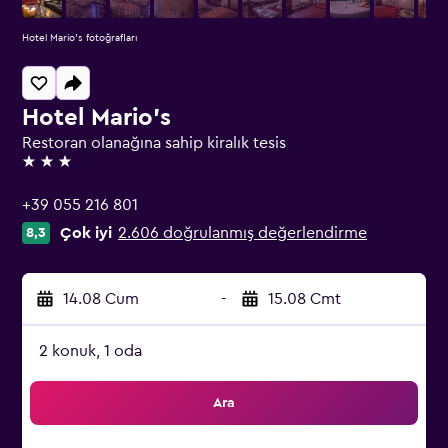
Hotel Mario's fotoğrafları
Hotel Mario's
Restoran olanağına sahip kiralık tesis
3 yıldız
+39 055 216 801
Çok iyi
2.606 doğrulanmış değerlendirme
8,3
14.08 Cum
-
15.08 Cmt
2 konuk, 1 oda
Ara