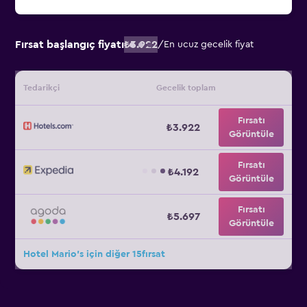
Fırsat başlangıç fiyatı
₺3.922
/
En ucuz gecelik fiyat
Tedarikçi
Gecelik toplam
Fırsatı
₺3.922
Görüntüle
Fırsatı
₺4.192
Görüntüle
Fırsatı
₺5.697
Görüntüle
Hotel Mario's için diğer 15fırsat