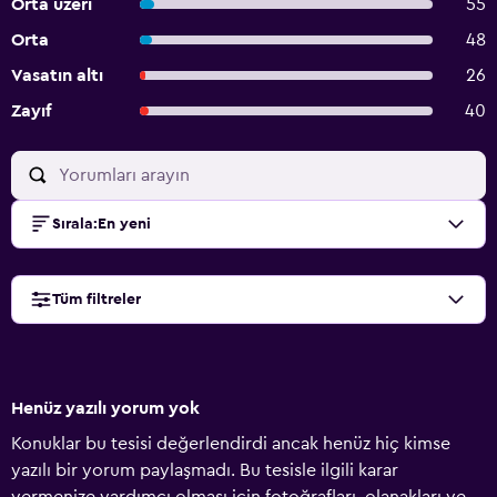
Orta üzeri
55
Orta
48
Vasatın altı
26
Zayıf
40
Sırala
:
En yeni
Tüm filtreler
Henüz yazılı yorum yok
Konuklar bu tesisi değerlendirdi ancak henüz hiç kimse
yazılı bir yorum paylaşmadı. Bu tesisle ilgili karar