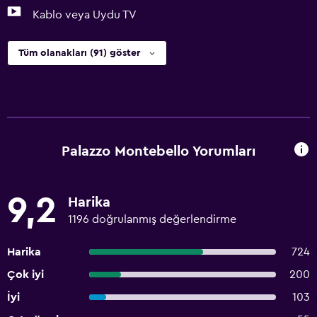
Kablo veya Uydu TV
Tüm olanakları (91) göster
Palazzo Montebello Yorumları
9,2
Harika
1196 doğrulanmış değerlendirme
Harika
724
Çok iyi
200
İyi
103