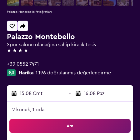
Palazzo Montebello fotoğrafları
Palazzo Montebello
Spor salonu olanağına sahip kiralık tesis
4 yıldız
+39 0552 7471
Harika
1.196 doğrulanmış değerlendirme
9,2
15.08 Cmt
-
16.08 Paz
2 konuk, 1 oda
Ara