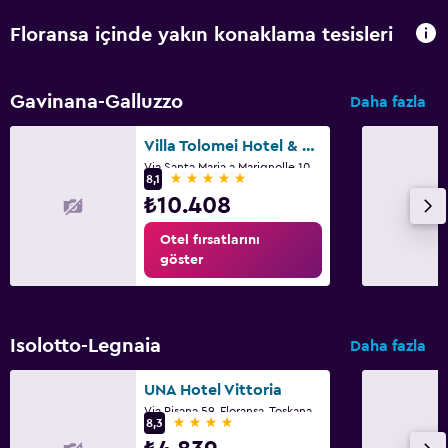
Floransa içinde yakın konaklama tesisleri
Gavinana-Galluzzo
Daha fazla
Villa Tolomei Hotel & Resort
Via Santa Maria a Marignolle 10, Floransa, Toskana
5 yıldız
8,1
₺10.408
Otel fırsatlarını
göster
Isolotto-Legnaia
Daha fazla
UNA Hotel Vittoria
Via Pisana 59, Floransa, Toskana
4 yıldız
8,3