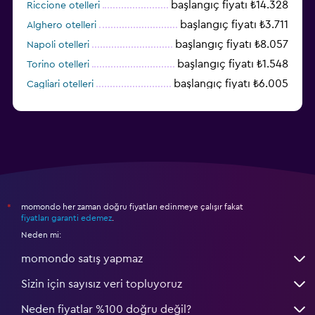
başlangıç fiyatı ₺14.328
Riccione otelleri
başlangıç fiyatı ₺3.711
Alghero otelleri
başlangıç fiyatı ₺8.057
Napoli otelleri
başlangıç fiyatı ₺1.548
Torino otelleri
başlangıç fiyatı ₺6.005
Cagliari otelleri
başlangıç fiyatı ₺2.444
Palermo otelleri
momondo her zaman doğru fiyatları edinmeye çalışır fakat
*
fiyatları garanti edemez
.
Neden mi:
momondo satış yapmaz
Sizin için sayısız veri topluyoruz
Neden fiyatlar %100 doğru değil?