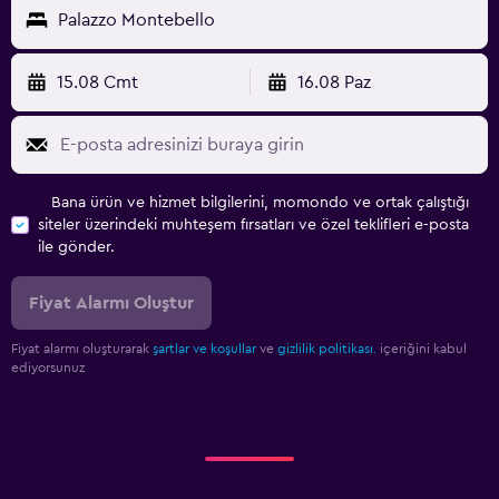
Palazzo Montebello
15.08 Cmt
16.08 Paz
Bana ürün ve hizmet bilgilerini, momondo ve ortak çalıştığı
siteler üzerindeki muhteşem fırsatları ve özel teklifleri e-posta
ile gönder.
Fiyat Alarmı Oluştur
Fiyat alarmı oluşturarak
şartlar ve koşullar
ve
gizlilik politikası.
içeriğini kabul
ediyorsunuz