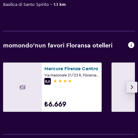
Basilica di Santo Spirito
1.1 km
momondo'nun favori Floransa otelleri
Mercure Firenze Centro
Via Nazionale 21/23 R, Floransa, Toskana
4 yıldız
8,6
₺6.669