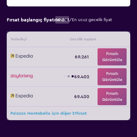
Fırsat başlangıç fiyatı
₺9.261
/
En ucuz gecelik fiyat
Tedarikçi
Gecelik toplam
Fırsatı
₺9.261
Görüntüle
Fırsatı
₺9.402
Görüntüle
Fırsatı
₺9.430
Görüntüle
Palazzo Montebello için diğer 31fırsat