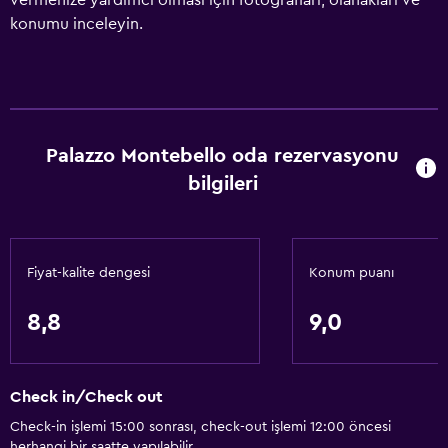
vermenize yardımcı olması için fotoğrafları, olanakları ve
konumu inceleyin.
Palazzo Montebello oda rezervasyonu
bilgileri
Fiyat-kalite dengesi
Konum puanı
8,8
9,0
Check in/Check out
Check-in işlemi 15:00 sonrası, check-out işlemi 12:00 öncesi
herhangi bir saatte yapılabilir