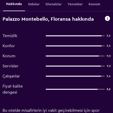
Hakkında
Odalar
Olanaklar
Yorumlar
Konum
Palazzo Montebello, Floransa hakkında
Temizlik
9,5
Konfor
9,5
Konum
9,0
Servisler
9,3
Çalışanlar
9,4
Fiyat-kalite
8,8
dengesi
Bu otelde misafirlerin iyi vakit geçirebilmesi için spor