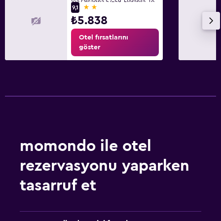
Via Orcagna 57-59, Floransa, Toskana
2 yıldız
9,1
₺5.838
Otel fırsatlarını
göster
momondo ile otel
rezervasyonu yaparken
tasarruf et