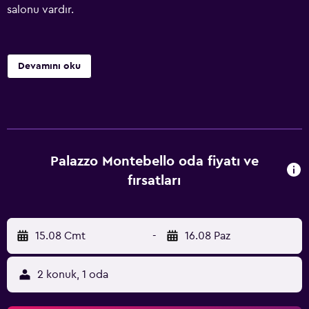
salonu vardır.
Devamını oku
Palazzo Montebello oda fiyatı ve
fırsatları
15.08 Cmt
-
16.08 Paz
2 konuk, 1 oda