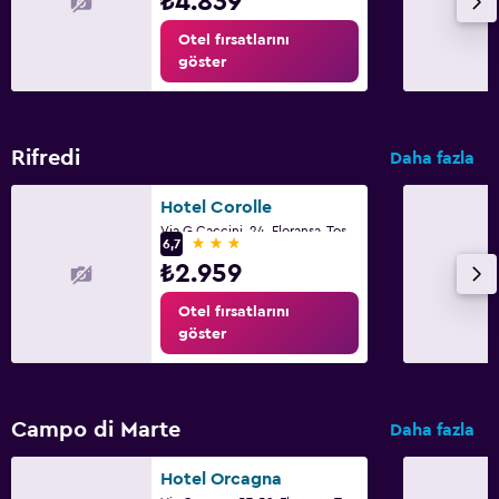
₺4.839
Otel fırsatlarını
göster
Rifredi
Daha fazla
Hotel Corolle
Via G Caccini, 24, Floransa, Toskana
3 yıldız
6,7
₺2.959
Otel fırsatlarını
göster
Campo di Marte
Daha fazla
Hotel Orcagna