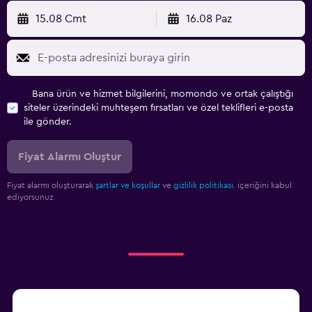
15.08 Cmt
16.08 Paz
Bana ürün ve hizmet bilgilerini, momondo ve ortak çalıştığı
siteler üzerindeki muhteşem fırsatları ve özel teklifleri e-posta
ile gönder.
Fiyat Alarmı Oluştur
Fiyat alarmı oluşturarak
şartlar ve koşullar
ve
gizlilik politikası.
içeriğini kabul
ediyorsunuz