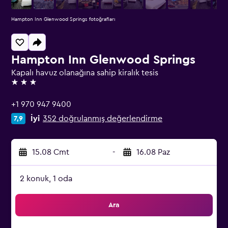
Hampton Inn Glenwood Springs fotoğrafları
Hampton Inn Glenwood Springs
Kapalı havuz olanağına sahip kiralık tesis
3 yıldız
+1 970 947 9400
İyi
352 doğrulanmış değerlendirme
7,9
15.08 Cmt
-
16.08 Paz
2 konuk, 1 oda
Ara