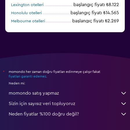
başlangıç fiyatı ₺8.122
Lexington otelleri
başlangıç fiyatı ₺14.565
Honolulu otelleri
başlangıç fiyatı ₺2.269
Melbourne otelleri
başlangıç fiyatı ₺3.402
Salt Lake City otelleri
momondo her zaman doğru fiyatları edinmeye çalışır fakat
*
fiyatları garanti edemez
.
Neden mi:
momondo satış yapmaz
Sizin için sayısız veri topluyoruz
Neden fiyatlar %100 doğru değil?