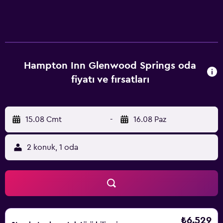
Hampton Inn Glenwood Springs oda
fiyatı ve fırsatları
15.08 Cmt
-
16.08 Paz
2 konuk, 1 oda
₺6.529