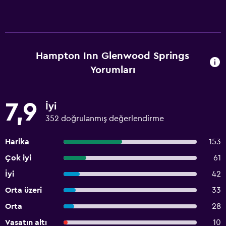
Hampton Inn Glenwood Springs
Yorumları
7,9
İyi
352 doğrulanmış değerlendirme
Harika
153
Çok iyi
61
İyi
42
Orta üzeri
33
Orta
28
Vasatın altı
10