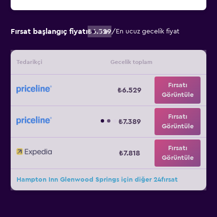
Fırsat başlangıç fiyatı
₺6.529
/
En ucuz gecelik fiyat
Tedarikçi
Gecelik toplam
Fırsatı
₺6.529
Görüntüle
Fırsatı
₺7.389
Görüntüle
Fırsatı
₺7.818
Görüntüle
Hampton Inn Glenwood Springs için diğer 24fırsat