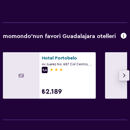
momondo'nun favori Guadalajara otelleri
Hotel Portobelo
Av Juarez No. 687 Col Centro, Guadalajara, Jalisco
3 yıldız
9,4
₺2.189