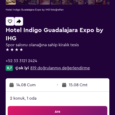
Hotel Indigo Guadalajara Expo by IHG fotoğrafları
Hotel Indigo Guadalajara Expo by
IHG
Spor salonu olanağına sahip kiralık tesis
4 yıldız
+52 33 3121 2424
Çok iyi
819 doğrulanmış değerlendirme
8,7
14.08 Cum
-
15.08 Cmt
2 konuk, 1 oda
Ara