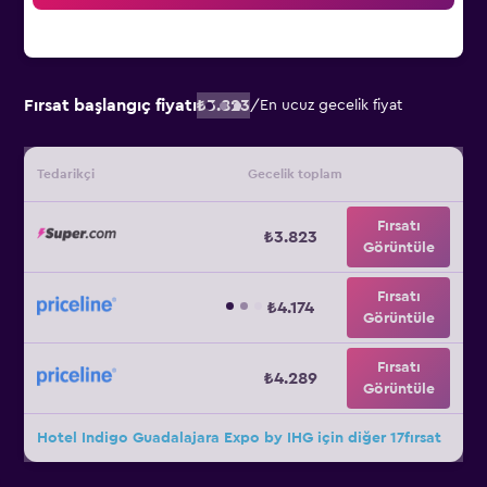
Fırsat başlangıç fiyatı
₺3.823
/
En ucuz gecelik fiyat
Tedarikçi
Gecelik toplam
Fırsatı
₺3.823
Görüntüle
Fırsatı
₺4.174
Görüntüle
Fırsatı
₺4.289
Görüntüle
Hotel Indigo Guadalajara Expo by IHG için diğer 17fırsat