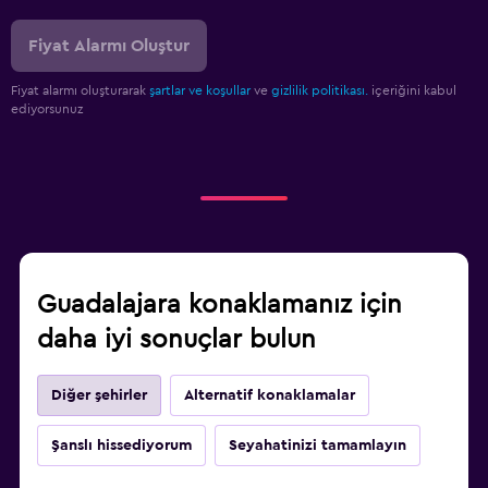
Fiyat Alarmı Oluştur
Fiyat alarmı oluşturarak
şartlar ve koşullar
ve
gizlilik politikası.
içeriğini kabul
ediyorsunuz
Guadalajara konaklamanız için
daha iyi sonuçlar bulun
Diğer şehirler
Alternatif konaklamalar
Şanslı hissediyorum
Seyahatinizi tamamlayın