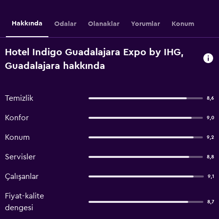
Hakkında
Odalar
Olanaklar
Yorumlar
Konum
Hotel Indigo Guadalajara Expo by IHG,
Guadalajara hakkında
Temizlik
8,6
Konfor
9,0
Konum
9,2
Servisler
8,8
Çalışanlar
9,1
Fiyat-kalite
8,7
dengesi