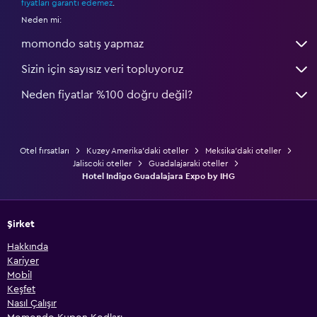
fiyatları garanti edemez
.
Neden mi:
momondo satış yapmaz
Sizin için sayısız veri topluyoruz
Neden fiyatlar %100 doğru değil?
Otel fırsatları
Kuzey Amerika'daki oteller
Meksika'daki oteller
Jaliscoki oteller
Guadalajaraki oteller
Hotel Indigo Guadalajara Expo by IHG
Şirket
Hakkında
Kariyer
Mobil
Keşfet
Nasıl Çalışır