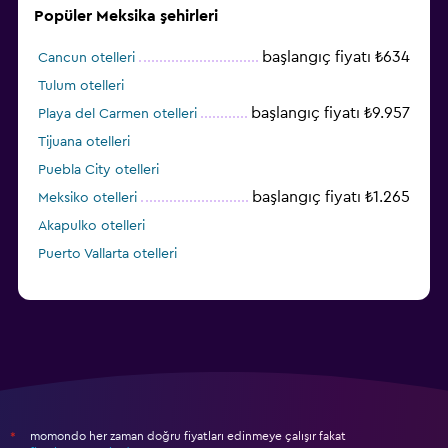
Popüler Meksika şehirleri
başlangıç fiyatı ₺634
Cancun otelleri
Tulum otelleri
başlangıç fiyatı ₺9.957
Playa del Carmen otelleri
Tijuana otelleri
Puebla City otelleri
başlangıç fiyatı ₺1.265
Meksiko otelleri
Akapulko otelleri
Puerto Vallarta otelleri
momondo her zaman doğru fiyatları edinmeye çalışır fakat
*