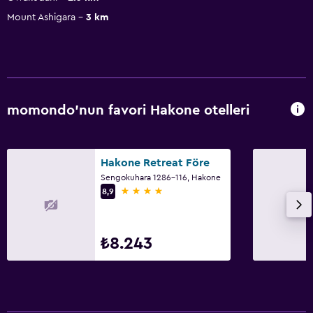
Mount Ashigara
3 km
momondo'nun favori Hakone otelleri
Hakone Retreat Före
Sengokuhara 1286-116, Hakone
4 yıldız
8,9
₺8.243