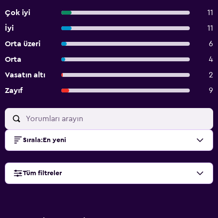
Çok iyi
11
İyi
11
Orta üzeri
6
Orta
4
Vasatın altı
2
Zayıf
9
Sırala
:
En yeni
Tüm filtreler