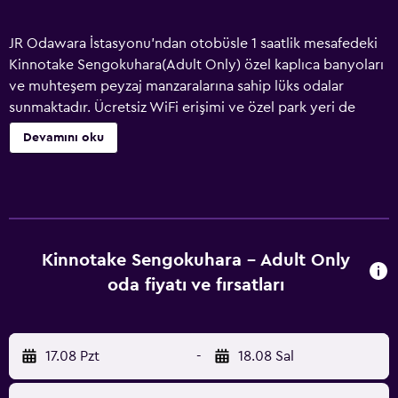
JR Odawara İstasyonu'ndan otobüsle 1 saatlik mesafedeki
Kinnotake Sengokuhara(Adult Only) özel kaplıca banyoları
ve muhteşem peyzaj manzaralarına sahip lüks odalar
sunmaktadır. Ücretsiz WiFi erişimi ve özel park yeri de
mevcuttur. Odalar ahşap panelli, mobilyalı ve zeminli
Devamını oku
minimalist Japon tasarımına sahiptir. Odalarda ayrıca Batı
tipi yataklar, küvetli ve duşlu özel banyo ve düz ekran TV
vardır. Japon yukata bornozları sağlanmaktadır. Konukların
odalarında geleneksel Japon yemekleri servis edilmektedir.
Nakai-san (oda görevlisi) hizmeti sunulmaktadır. Hakone
Shisseikaen'e 15 dakikalık yürüme mesafesindeki
Kinnotake Sengokuhara - Adult Only
Kinnotake, Pola Sanat Müzesi'ne ise arabayla 5 dakika
oda fiyatı ve fırsatları
uzaklıktadır.
17.08 Pzt
-
18.08 Sal