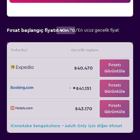
Fırsat başlangıç fiyatı
₺40.470
/
En ucuz gecelik fiyat
Tedarikçi
Gecelik toplam
Fırsatı
₺40.470
Görüntüle
Fırsatı
₺41.151
Görüntüle
Fırsatı
₺43.170
Görüntüle
Kinnotake Sengokuhara - Adult Only için diğer 6fırsat