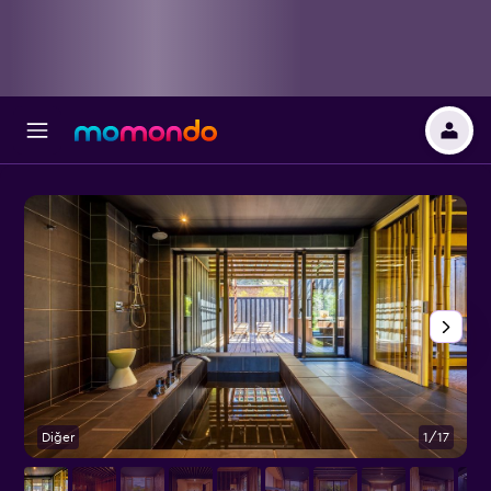
Diğer
1/17