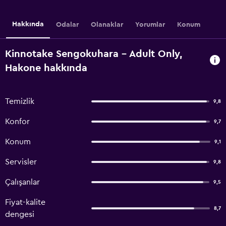
Hakkında
Odalar
Olanaklar
Yorumlar
Konum
Kinnotake Sengokuhara - Adult Only,
Hakone hakkında
Temizlik
9,8
Konfor
9,7
Konum
9,1
Servisler
9,8
Çalışanlar
9,5
Fiyat-kalite
8,7
dengesi