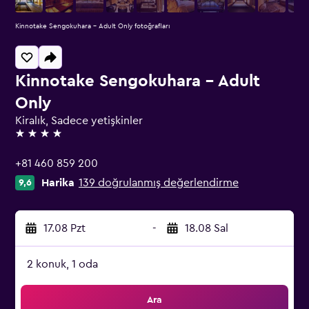
Kinnotake Sengokuhara - Adult Only fotoğrafları
Kinnotake Sengokuhara - Adult
Only
Kiralık, Sadece yetişkinler
4 yıldız
+81 460 859 200
Harika
139 doğrulanmış değerlendirme
9,6
17.08 Pzt
-
18.08 Sal
2 konuk, 1 oda
Ara