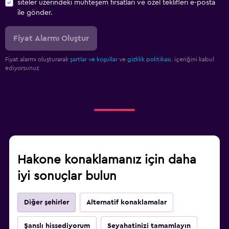
siteler üzerindeki muhteşem fırsatları ve özel teklifleri e-posta
ile gönder.
Fiyat Alarmı Oluştur
Fiyat alarmı oluşturarak
şartlar ve koşullar
ve
gizlilik politikası.
içeriğini kabul
ediyorsunuz
Hakone konaklamanız için daha
iyi sonuçlar bulun
Diğer şehirler
Alternatif konaklamalar
Şanslı hissediyorum
Seyahatinizi tamamlayın