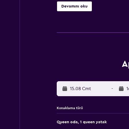
Devamını oku
A
15.08 Cmt
-
1
Konaklama türü
Queen oda, 1 queen yatak