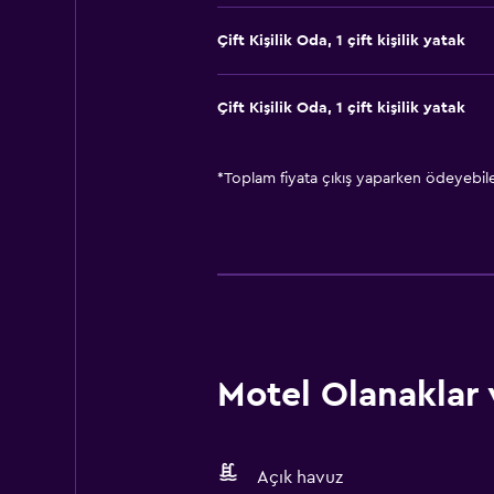
Çift ​Kişilik Oda, 1 çift kişilik yatak
Çift ​Kişilik Oda, 1 çift kişilik yatak
*
Toplam fiyata çıkış yaparken ödeyebilec
Motel Olanaklar 
Açık havuz