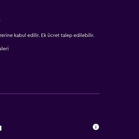
V
erine kabul edilir. Ek ücret talep edilebilir.
leri
ı