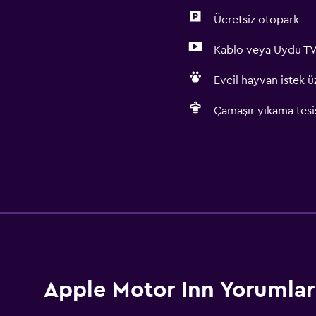
Ücretsiz otopark
Kablo veya Uydu T
Evcil hayvan istek üz
Çamaşır yıkama tesis
Apple Motor Inn Yorumlar