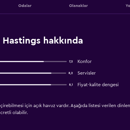
Odalar
Olanaklar
Yo
, Hastings hakkında
Konfor
7,2
Servisler
8,2
Fiyat-kalite dengesi
8,1
eçirebilmesi için açık havuz vardır. Aşağıda listesi verilen din
retli olabilir.