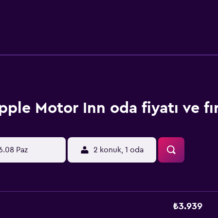
pple Motor Inn oda fiyatı ve fır
6.08 Paz
2 konuk, 1 oda
₺3.939