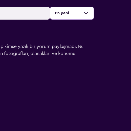
Sırala
:
En yeni
iç kimse yazılı bir yorum paylaşmadı. Bu
çin fotoğrafları, olanakları ve konumu