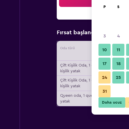
Ar
P
S
₺3.0
Fırsat başlangıç fiyatı
3
4
Oda türü
Tedarikç
10
11
17
18
Çift ​Kişilik Oda, 1 çift
kişilik yatak
24
25
Çift ​Kişilik Oda, 1 çift
kişilik yatak
31
Queen oda, 1 queen
yatak
Daha ucuz