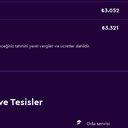
₺3.052
₺3.321
eğiniz tahmini yerel vergiler ve ücretler dahildir.
ve Tesisler
Oda servisi