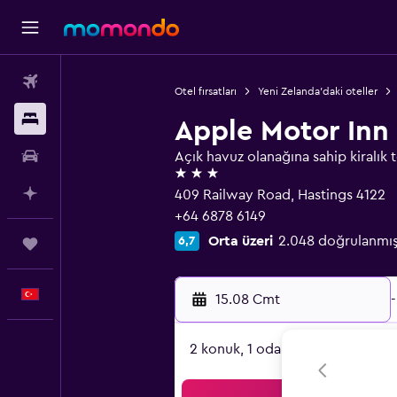
Uçak Bileti
Otel fırsatları
Yeni Zelanda'daki oteller
Konaklama
Apple Motor Inn
Kiralık Araç
Açık havuz olanağına sahip kiralık t
3 yıldız
AI ile Planla
409 Railway Road, Hastings 4122
+64 6878 6149
Orta üzeri
2.048 doğrulanmı
6,7
Trips
Türkçe
15.08 Cmt
-
2 konuk, 1 oda