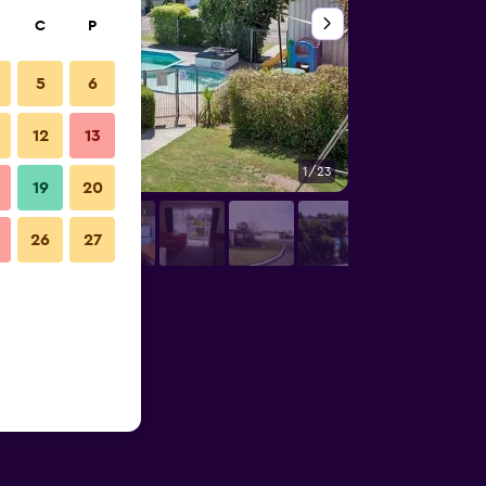
C
P
5
6
12
13
1/23
Yatak Odası
19
20
26
27