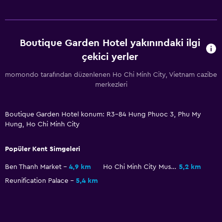
Paketlenmiş öğle yemeği
Restoran
Bar/Lounge
Boutique Garden Hotel yakınındaki ilgi
Minibar
çekici yerler
Atıştırmalık büfesi
momondo tarafından düzenlenen Ho Chi Minh City, Vietnam cazibe
merkezleri
Su ısıtıcı
Buzdolabı
Boutique Garden Hotel konum: R3-84 Hung Phuoc 3, Phu My
Yemek alanı
Hung, Ho Chi Minh City
Banyo
Popüler Kent Simgeleri
Saç kurutma makinesi
Ben Thanh Market
4,9 km
Ho Chi Minh City Museum
5,2 km
Bornoz
Reunification Palace
5,4 km
Özel banyo
Yükseltilmiş klozet