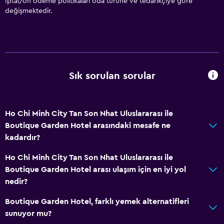
İptal/ön ödeme politikaları oda türüne ve tedarikçiye göre
değişmektedir.
Yatak Örtüsü
Havlu
Şampuan
Adaptör
Sık sorulan sorular
Vücut sabunu
Havlu/çarşaf (ek ücret)
Çöp kutusu
Ho Chi Minh City Tan Son Nhat Uluslararası ile
Boutique Garden Hotel arasındaki mesafe ne
Saç kremi
kadardır?
Hizmetler ve kolaylıklar
Ho Chi Minh City Tan Son Nhat Uluslararası ile
Boutique Garden Hotel arası ulaşım için en iyi yol
İş merkezi
nedir?
Araç kiralama
Boutique Garden Hotel, farklı yemek alternatifleri
Uyandırma servisi
sunuyor mu?
Kişisel hizmet