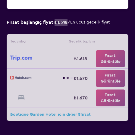
Fırsat başlangıç fiyatı
₺1.618
/
En ucuz gecelik fiyat
Tedarikçi
Gecelik toplam
Fırsatı
₺1.618
Görüntüle
Fırsatı
₺1.670
Görüntüle
Fırsatı
₺1.670
Görüntüle
Boutique Garden Hotel için diğer 8fırsat