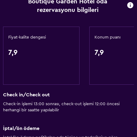
Boutique Garden Hotel oda
Çekyat
rezervasyonu bilgileri
Ses geçirmez odalar
Ses geçirmezlik
Telefon
Fiyat-kalite dengesi
Konum puanı
Karo/mermer yer döşemesi
Şehir manzaralı
7,9
7,9
Temel özellikler
Mobil kablosuz bağlantı cihazı
İnternet
Check in/Check out
Yangın söndürücü
Check-in işlemi 13:00 sonrası, check-out işlemi 12:00 öncesi
Ücretsiz tuvalet malzemeleri
herhangi bir saatte yapılabilir
Duman alarmları
Klimalı
İptal/ön ödeme
Ücretsiz WiFi