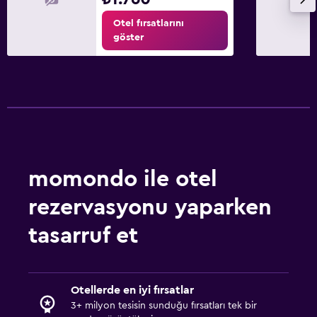
Bahçe
Otel fırsatlarını
göster
Teras/Veranda
Mangal
Balkon
Çamaşırhane
Çamaşır yıkama tesisleri
momondo ile otel
Ütüleme servisi
Çamaşırhane
rezervasyonu yaparken
Ütü ve ütü masası
tasarruf et
Çamaşır kurutma makinesi
Sağlık ve güvenlik
Otellerde en iyi fırsatlar
Günlük oda hizmetleri
3+ milyon tesisin sunduğu fırsatları tek bir