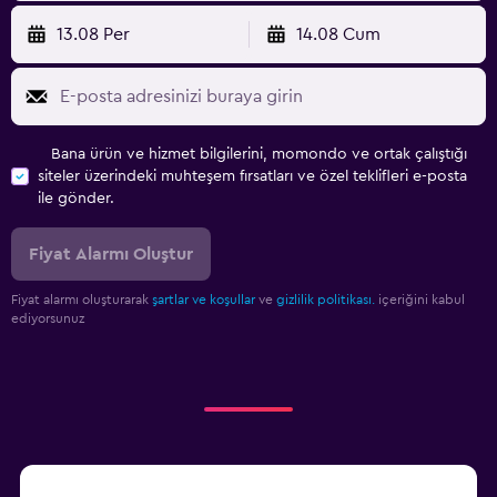
13.08 Per
14.08 Cum
Bana ürün ve hizmet bilgilerini, momondo ve ortak çalıştığı
siteler üzerindeki muhteşem fırsatları ve özel teklifleri e-posta
ile gönder.
Fiyat Alarmı Oluştur
Fiyat alarmı oluşturarak
şartlar ve koşullar
ve
gizlilik politikası.
içeriğini kabul
ediyorsunuz