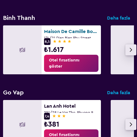
Üst katlara asansörle erişilebilir
Binh Thanh
Daha fazla
Medya ve eğlence
Maison De Camille Boutique Hotel
Düz ekran TV
174/21 Dien Bien Phu Street, Ward 17, Ho Chi Minh City
4 yıldız
8,5
Kablo veya Uydu TV
₺1.617
İzlediğin kadar öde kanalları
Otel fırsatlarını
Ortak lobi/TV alanı
göster
Televizyon
Akıllı telefon şarj yuvası
Go Vap
Daha fazla
DVD oynatıcı
Lan Anh Hotel
Yatak Odası
251/28 Le Van Tho, Phuong 9, Go Vap, Ho Chi Minh City
3 yıldız
7,4
Ekstra uzun yataklar (> 2 metre)
₺381
Kuş tüyü yastık
Otel fırsatlarını