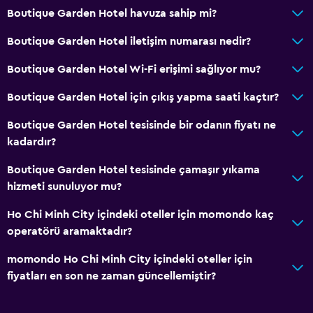
Boutique Garden Hotel havuza sahip mi?
Yerinde döviz alım satım
Toplantı/Resmi Yemek
Boutique Garden Hotel iletişim numarası nedir?
Oda servisi
Boutique Garden Hotel Wi-Fi erişimi sağlıyor mu?
Anahtar erişimi
Boutique Garden Hotel için çıkış yapma saati kaçtır?
Anahtar kart erişimi
Boutique Garden Hotel tesisinde bir odanın fiyatı ne
Hızlı çıkış
kadardır?
24 saat resepsiyon
Boutique Garden Hotel tesisinde çamaşır yıkama
Emanet kasası
hizmeti sunuluyor mu?
Şişe su
Ho Chi Minh City içindeki oteller için momondo kaç
operatörü aramaktadır?
Restoranlar
Şarap kadehleri
momondo Ho Chi Minh City içindeki oteller için
fiyatları en son ne zaman güncellemiştir?
Elektrikli su ısıtıcı
Market alışverişi teslimatı