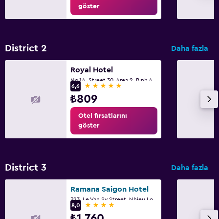
Yatak yanında priz
göster
Çekyat
Elbise askılığı
District 2
Daha fazla
Gardırop veya dolap
Royal Hotel
Yapılacaklar
No.1A, Street 30, Area 2, Binh An Ward, District 2, Ho Chi Minh City
5 yıldız
6,6
Bisiklet kiralama
₺809
Golf
Otel fırsatlarını
göster
Karaoke
Bowling
Bilardo
District 3
Daha fazla
Gece Kulübü
Ramana Saigon Hotel
323, Le Van Sy Street, Nhieu Loc Ward, Ho Chi Minh City
Dış alan
4 yıldız
8,0
₺1.760
Dış mekan mobilyası