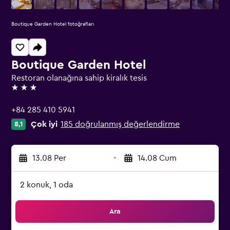
Boutique Garden Hotel fotoğrafları
Boutique Garden Hotel
Restoran olanağına sahip kiralık tesis
3 yıldız
+84 285 410 5941
Çok iyi
185 doğrulanmış değerlendirme
8,1
13.08 Per
-
14.08 Cum
2 konuk, 1 oda
Ara