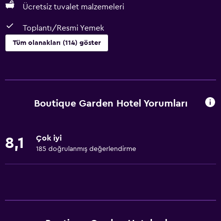
Ücretsiz tuvalet malzemeleri
Toplantı/Resmi Yemek
Tüm olanakları (114) göster
Genel
Cam Kenarı
Aile odaları
Boutique Garden Hotel Yorumları
Bahçe manzaralı
Ahşap veya parke yer döşemesi
Çok iyi
8,1
Kilitli dolaplar
185 doğrulanmış değerlendirme
Depo
Sakin sokak manzarası
Oturma alanı
Terlik