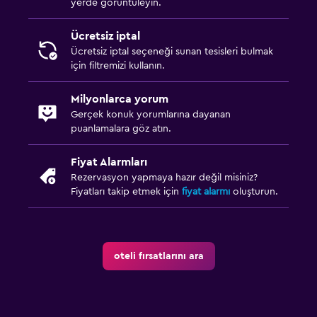
yerde görüntüleyin.
Ortak alanlarda CCTV
Tesis dışında CCTV
Ücretsiz iptal
Ücretsiz iptal seçeneği sunan tesisleri bulmak
24 saat güvenlik
için filtremizi kullanın.
Kasa
Milyonlarca yorum
Gerçek konuk yorumlarına dayanan
Park ve ulaşım
puanlamalara göz atın.
Havalimanı servisi (ücretli)
Fiyat Alarmları
Shuttle servisi (ek ücret uygulanır)
Rezervasyon yapmaya hazır değil misiniz?
EV şarj istasyonu
Fiyatları takip etmek için
fiyat alarmı
oluşturun.
Sokakta park yeri
Çalışma alanı
oteli fırsatlarını ara
Faks/fotokopi
Çalışma masası