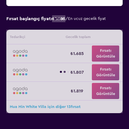
Fırsat başlangıç fiyatı
₺1.685
/
En ucuz gecelik fiyat
Tedarikçi
Gecelik toplam
Fırsatı
₺1.685
Görüntüle
Fırsatı
₺1.807
Görüntüle
Fırsatı
₺1.819
Görüntüle
Hua Hin White Villa için diğer 13fırsat