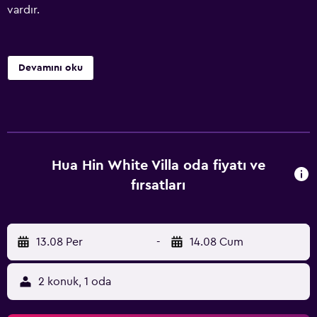
vardır.
Devamını oku
Hua Hin White Villa oda fiyatı ve
fırsatları
13.08 Per
-
14.08 Cum
2 konuk, 1 oda