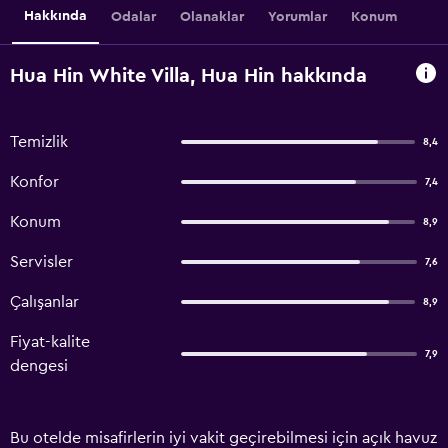
Hakkında
Odalar
Olanaklar
Yorumlar
Konum
Hua Hin White Villa, Hua Hin hakkında
Temizlik
8,4
Konfor
7,4
Konum
8,9
Servisler
7,6
Çalışanlar
8,9
Fiyat-kalite
7,9
dengesi
Bu otelde misafirlerin iyi vakit geçirebilmesi için açık havuz