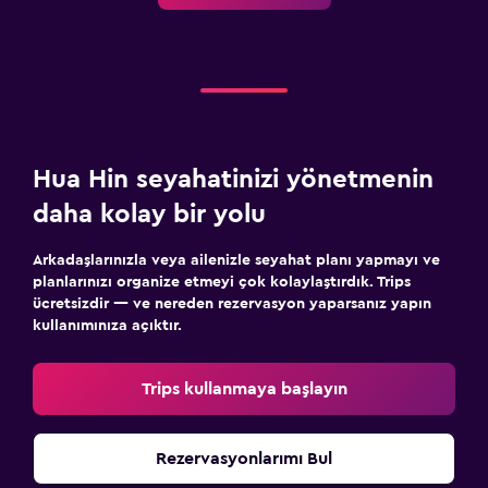
Park ve ulaşım
Ücretsiz otopark
Özel park yeri
Çalışma alanı
Hua Hin seyahatinizi yönetmenin
Faks/fotokopi
daha kolay bir yolu
Çalışma masası
Arkadaşlarınızla veya ailenizle seyahat planı yapmayı ve
planlarınızı organize etmeyi çok kolaylaştırdık. Trips
ücretsizdir — ve nereden rezervasyon yaparsanız yapın
kullanımınıza açıktır.
Trips kullanmaya başlayın
Rezervasyonlarımı Bul