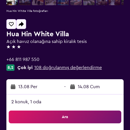
Hua Hin White Villa fotoğrafları
Hua Hin White Villa
Açık havuz olanağına sahip kiralık tesis
3 yıldız
+66 811 987 550
Çok iyi
108 doğrulanmış değerlendirme
8,2
13.08 Per
-
14.08 Cum
2 konuk, 1 oda
Ara