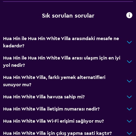
Hizmetler ve kolaylıklar
Sık sorulan sorular
Uyandırma servisi
Emanet kasası
Hua Hin ile Hua Hin White Villa arasındaki mesafe ne
Toplantı/Resmi Yemek
kadardır?
Tesis bünyesinde küçük market
Hua Hin ile Hua Hin White Villa arası ulaşım için en iyi
Anahtar erişimi
yol nedir?
Anahtar kart erişimi
Hua Hin White Villa, farklı yemek alternatifleri
Şişe su
sunuyor mu?
24 saat resepsiyon
Hua Hin White Villa havuza sahip mi?
Hua Hin White Villa iletişim numarası nedir?
Erişilebilirlik ve uygunluk
Birimin tamamı zemin katta
Hua Hin White Villa Wi-Fi erişimi sağlıyor mu?
Asansör
Hua Hin White Villa için çıkış yapma saati kaçtır?