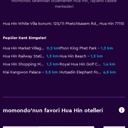
momondo tarafından düzenlenen Hua Hin, Tayland cazibe
merkezleri
Restoran
Bar/Lounge
Hua Hin White Villa konum: 125/11 Phetchkasem Rd., Hua Hin 77110
Su ısıtıcı
Buzdolabı
Popüler Kent Simgeleri
Hua Hin Market Village
0,2 km
Phon King Phet Park
1,2 km
Sağlık ve güvenlik
Hua Hin Railway Station
1,3 km
Hua Hin Beach
1,3 km
Günlük oda hizmetleri
Hua Hin Shopping Mall
1,3 km
Royal Hua Hin Golf Course
1,4 km
İlk yardım seti
Klai Kangwon Palace
3,5 km
Hutsadin Elephant Foundation
4,5 km
Ortak alanlarda CCTV
Tesis dışında CCTV
24 saat güvenlik
momondo'nun favori Hua Hin otelleri
Dış alan
Teras/Veranda