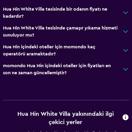
Asansörle erişilebilir
Hua Hin White Villa tesisinde bir odanın fiyatı ne
Sigara içilmez
kadardır?
Üst katlara asansörle erişilebilir
Hua Hin White Villa tesisinde çamaşır yıkama hizmeti
Özel Sigara İçilir Alan
sunuluyor mu?
Hua Hin içindeki oteller için momondo kaç
Banyo
operatörü aramaktadır?
Duş
momondo Hua Hin içindeki oteller için fiyatları en
Duş bonesi
son ne zaman güncellemiştir?
Saç kurutma makinesi
Tuvalet
Tuvalet kağıdı
Özel banyo
Hua Hin White Villa yakınındaki ilgi
Restoranlar
çekici yerler
Elektrikli su ısıtıcı