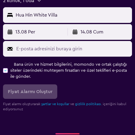
2 konuk, 1 oda
Hua Hin White Villa
13.08 Per
14.08 Cum
Bana ürün ve hizmet bilgilerini, momondo ve ortak çalıştığı
siteler üzerindeki muhteşem fırsatları ve özel teklifleri e-posta
ile gönder.
Fiyat Alarmı Oluştur
Fiyat alarmı oluşturarak
şartlar ve koşullar
ve
gizlilik politikası.
içeriğini kabul
ediyorsunuz