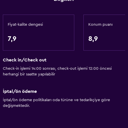
Klimalı
Havlu/çarşaf (ek ücret)
Çöp kutusu
Fiyat-kalite dengesi
Konum puanı
Saç kremi
7,9
8,9
Genel
Denize sıfır
Check in/Check out
Aile odaları
Check-in işlemi 14:00 sonrası, check-out işlemi 12:00 öncesi
Deniz manzarası
herhangi bir saatte yapılabilir
Terlik
Çekyat
İptal/ön ödeme
Telefon
İptal/ön ödeme politikaları oda türüne ve tedarikçiye göre
değişmektedir.
Şehir manzaralı
Havuz manzaralı
Depo