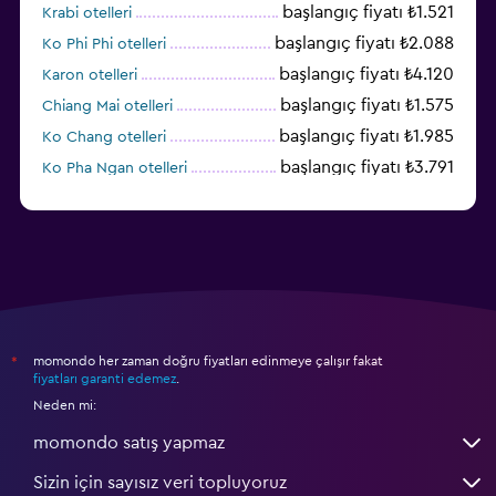
başlangıç fiyatı ₺1.521
Krabi otelleri
başlangıç fiyatı ₺2.088
Ko Phi Phi otelleri
başlangıç fiyatı ₺4.120
Karon otelleri
başlangıç fiyatı ₺1.575
Chiang Mai otelleri
başlangıç fiyatı ₺1.985
Ko Chang otelleri
başlangıç fiyatı ₺3.791
Ko Pha Ngan otelleri
başlangıç fiyatı ₺2.313
Koh Kood otelleri
momondo her zaman doğru fiyatları edinmeye çalışır fakat
*
fiyatları garanti edemez
.
Neden mi:
momondo satış yapmaz
Sizin için sayısız veri topluyoruz