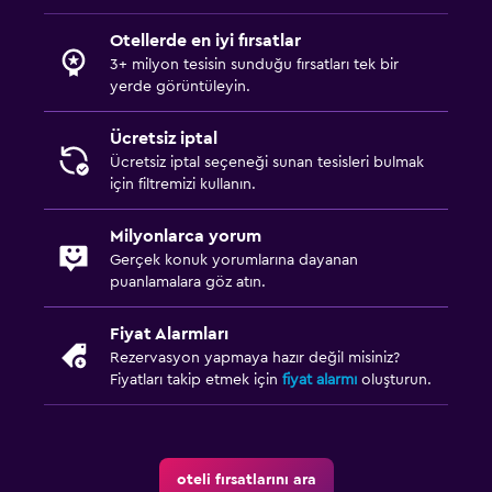
Yatak Odası
Otellerde en iyi fırsatlar
Yatak yanında priz
3+ milyon tesisin sunduğu fırsatları tek bir
yerde görüntüleyin.
Elbise askılığı
Gardırop veya dolap
Ücretsiz iptal
Ücretsiz iptal seçeneği sunan tesisleri bulmak
için filtremizi kullanın.
Yapılacaklar
Plaj erişimi
Milyonlarca yorum
Golf
Gerçek konuk yorumlarına dayanan
puanlamalara göz atın.
Güzellik salonu
Fiyat Alarmları
Havuz
Rezervasyon yapmaya hazır değil misiniz?
Fiyatları takip etmek için
fiyat alarmı
oluşturun.
Açık havuz
Dalma havuzu
Havuz havluları
oteli fırsatlarını ara