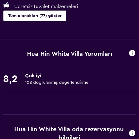
Ücretsiz tuvalet malzemeleri
Tüm olanakları (77) göster
Temel özellikler
Ücretsiz WiFi
Tüm alanlarda Wi-Fi erişimi
Hua Hin White Villa Yorumları
İnternet
Yatak Örtüsü
Çok iyi
8,2
Havlu
108 doğrulanmış değerlendirme
Yangın söndürücü
Ücretsiz tuvalet malzemeleri
Şampuan
Duman alarmları
Hua Hin White Villa oda rezervasyonu
Vücut sabunu
bilgileri