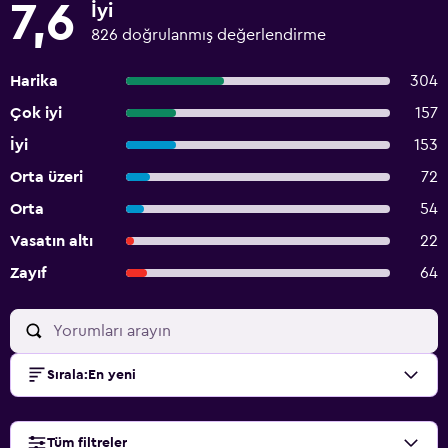
7,6
İyi
826 doğrulanmış değerlendirme
Harika
304
Çok iyi
157
İyi
153
Orta üzeri
72
Orta
54
Vasatın altı
22
Zayıf
64
Sırala
:
En yeni
Tüm filtreler