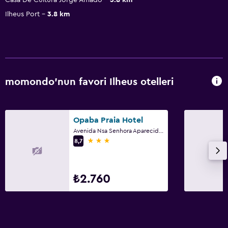
Ilheus Port
3.8 km
momondo'nun favori Ilheus otelleri
Opaba Praia Hotel
Avenida Nsa Senhora Aparecida, 1, Ilheus
3 yıldız
8,7
₺2.760