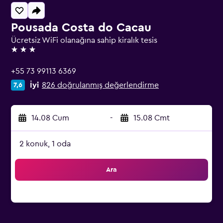
Pousada Costa do Cacau
Ücretsiz WiFi olanağına sahip kiralık tesis
3 yıldız
+55 73 99113 6369
İyi
826 doğrulanmış değerlendirme
7,6
14.08 Cum
-
15.08 Cmt
2 konuk, 1 oda
Ara