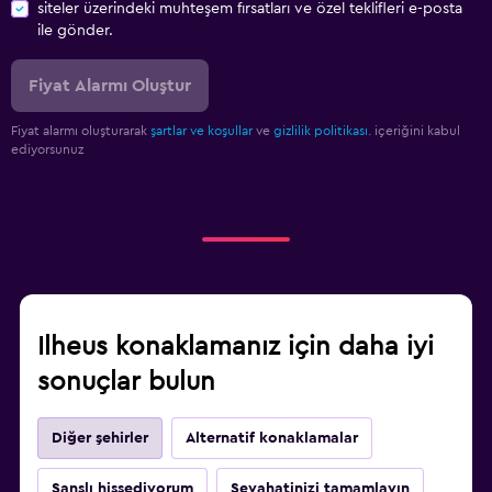
siteler üzerindeki muhteşem fırsatları ve özel teklifleri e-posta
ile gönder.
Fiyat Alarmı Oluştur
Fiyat alarmı oluşturarak
şartlar ve koşullar
ve
gizlilik politikası.
içeriğini kabul
ediyorsunuz
Ilheus konaklamanız için daha iyi
sonuçlar bulun
Diğer şehirler
Alternatif konaklamalar
Şanslı hissediyorum
Seyahatinizi tamamlayın