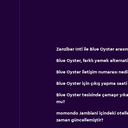
Özel plaj
Bahçe
Genel
Deniz manzarası
Oturma alanı
Zanzibar Intl ile Blue Oyster aras
Bahçe manzaralı
Blue Oyster, farklı yemek alternat
İç avlu manzarası
Blue Oyster iletişim numarası nedi
Depo
Blue Oyster için çıkış yapma saati
Erişilebilirlik ve uygunluk
Blue Oyster tesisinde çamaşır yık
Birimin tamamı zemin katta
mu?
Sigara içilmeyen odalar mevcut
momondo Jambiani içindeki oteller 
Tüysüz yastık
zaman güncellemiştir?
Üst katlara merdivenle erişilebilir