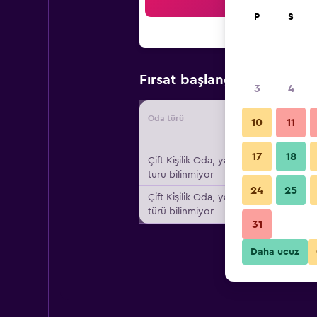
Ar
P
S
₺4.7
Fırsat başlangıç fiyatı
3
4
Oda türü
Tedarikç
10
11
17
18
Çift ​Kişilik Oda, yatak
türü bilinmiyor
24
25
Çift ​Kişilik Oda, yatak
türü bilinmiyor
31
Daha ucuz