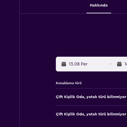
Hakkında
13.08 Per
-
1
Konaklama türü
Çift ​Kişilik Oda, yatak türü bilinmiyor
Çift ​Kişilik Oda, yatak türü bilinmiyor