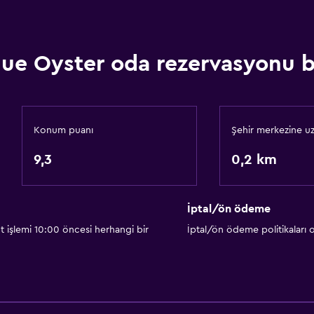
Banyo
lue Oyster oda rezervasyonu bi
Duş
Tuvalet
Tuvalet kağıdı
Konum puanı
Şehir merkezine uz
Özel banyo
9,3
0,2 km
Duş kabini
İptal/ön ödeme
t işlemi 10:00 öncesi herhangi bir
İptal/ön ödeme politikaları
Restoranlar
Özel diyet menüleri (tale
Atıştırmalık büfesi
Restoran