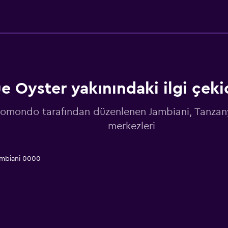
Yatak Odası
Yatak yanında priz
Elbise askılığı
Gardırop veya dolap
e Oyster yakınındaki ilgi çekic
Çalışma alanı
omondo tarafından düzenlenen Jambiani, Tanzan
Faks/fotokopi
merkezleri
Çalışma masası
ambiani 0000