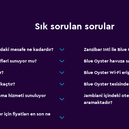
Bar/Lounge
Konaklama birimlerine yiy
Sık sorulan sorular
Sağlık ve güvenlik
Günlük oda hizmetleri
İlk yardım seti
ındaki mesafe ne kadardır?
Zanzibar Intl ile Blue 
Sineklik
ifleri sunuyor mu?
Blue Oyster havuza s
24 saat güvenlik
r?
Blue Oyster Wi-Fi eri
Kasa
 kaçtır?
Blue Oyster tesisinde
Havuz ve spa
ama hizmeti sunuluyor
Jambiani içindeki ot
Masaj
aramaktadır?
Açık havuz
için fiyatları en son ne
Manzaralı havuz