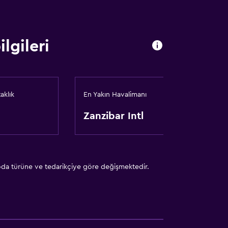
lgileri
aklık
En Yakın Havalimanı
Zanzibar Intl
 oda türüne ve tedarikçiye göre değişmektedir.
p üzerine)