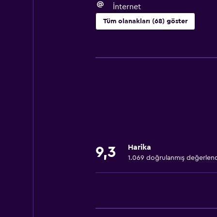
İnternet
Tüm olanakları (68) göster
Temel özellikler
Ücretsiz WiFi
Tüm alanlarda Wi-Fi erişimi
İnternet
Yatak Örtüsü
Havlu
Vantilatör
Harika
9,3
Yangın söndürücü
1.069 doğrulanmış değerlen
Şampuan
Adaptör
Vücut sabunu
Çöp kutusu