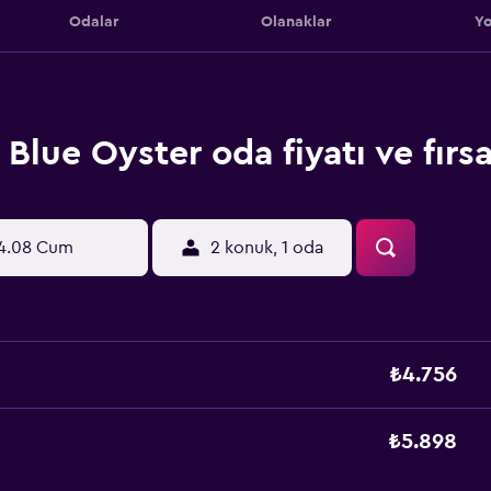
Odalar
Olanaklar
Yo
Blue Oyster oda fiyatı ve fırsa
4.08 Cum
2 konuk, 1 oda
₺4.756
₺5.898