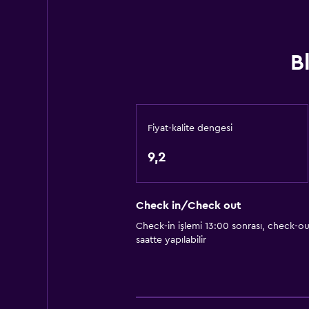
Saç kremi
Hizmetler ve kolaylıklar
B
Emanet kasası
Yerinde döviz alım satım
Oda servisi
Fiyat-kalite dengesi
Tur danışma
9,2
Anahtar erişimi
Şişe su
Check in/Check out
Check-in işlemi 13:00 sonrası, check-ou
Dış alan
saatte yapılabilir
Teras/Veranda
Plaj sandalyesi
Balkon