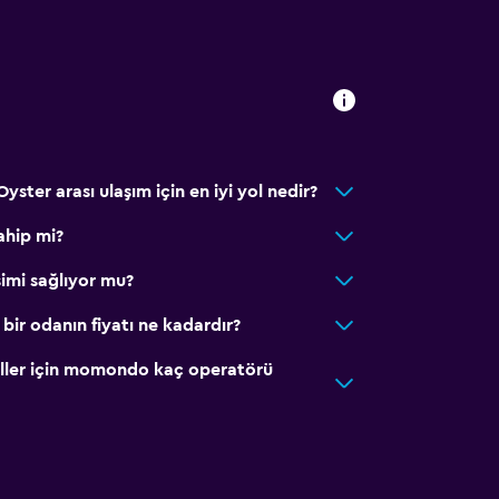
ecek servisi yapılabilir
Oyster arası ulaşım için en iyi yol nedir?
ahip mi?
şimi sağlıyor mu?
 bir odanın fiyatı ne kadardır?
eller için momondo kaç operatörü