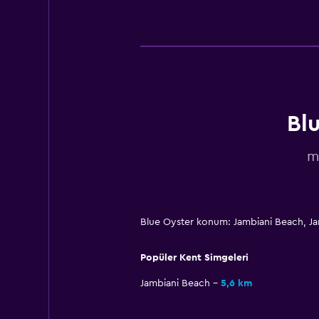
Çamaşırhane
Çamaşır yıkama tesisleri
Ütüleme servisi
Çamaşırhane
Blu
Aile dostu
m
Bebek veya çocuk bakımı
Bebek yatağı
Çocuk menüsü
Blue Oyster konum: Jambiani Beach, J
Park ve ulaşım
Popüler Kent Simgeleri
Havalimanı servisi (ücretli)
Jambiani Beach
5,6 km