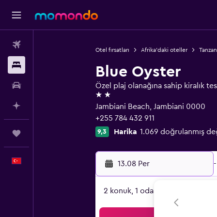
Uçak Bileti
Otel fırsatları
Afrika'daki oteller
Tanzan
Konaklama
Blue Oyster
Kiralık Araç
Özel plaj olanağına sahip kiralık tes
2 yıldız
AI ile Planla
Jambiani Beach, Jambiani 0000
+255 784 432 911
Harika
1.069 doğrulanmış de
9,3
Trips
Türkçe
13.08 Per
-
2 konuk, 1 oda