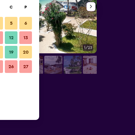
C
P
5
6
12
13
1/23
Dış görünüm
19
20
26
27