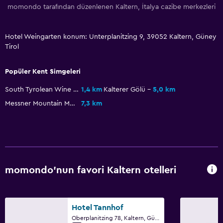
momondo tarafından düzenlenen Kaltern, İtalya cazibe merkezleri
Buzdolabı
Hizmetler ve kolaylıklar
Hotel Weingarten konum: Unterplanitzing 9, 39052 Kaltern, Güney
Tirol
Uyandırma servisi
Emanet kasası
Popüler Kent Simgeleri
Yerinde döviz alım satım
South Tyrolean Wine Museum
1,4 km
Kalterer Gölü
5,0 km
Anahtar kart erişimi
Messner Mountain Museum Firmian
7,3 km
Aile dostu
Bebek yatağı
Çocuk menüsü
momondo'nun favori Kaltern otelleri
Çocuk dostu büfe
Oyun alanı
Hotel Tannhof
Oberplanitzing 78, Kaltern, Güney Tirol
Yapılacaklar