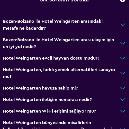
Telefon
Halı kaplı
Bozen-Bolzano ile Hotel Weingarten arasındaki
Karo/mermer yer döşemesi
mesafe ne kadardır?
Bozen-Bolzano ile Hotel Weingarten arası ulaşım için
Banyo
en iyi yol nedir?
Duş
Hotel Weingarten evcil hayvan dostu mudur?
Bide
Saç kurutma makinesi
Hotel Weingarten, farklı yemek alternatifleri sunuyor
mu?
Tuvalet
Tuvalet kağıdı
Hotel Weingarten havuza sahip mi?
Özel banyo
Hotel Weingarten iletişim numarası nedir?
Hotel Weingarten Wi-Fi erişimi sağlıyor mu?
Erişilebilirlik ve uygunluk
Evcil hayvan istek üzerine kabul edilir. Ek ücret talep
Hotel Weingarten bünyesinde misafirlerin