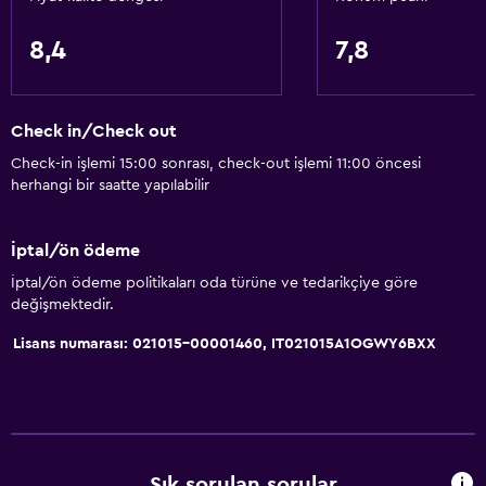
Masaj
Isıtmalı havuz
8,4
7,8
Spa
Jakuzi
Check in/Check out
Kapalı havuz
Check-in işlemi 15:00 sonrası, check-out işlemi 11:00 öncesi
Açık havuz
herhangi bir saatte yapılabilir
Sauna
Havuz havluları
İptal/ön ödeme
Buhar banyosu
İptal/ön ödeme politikaları oda türüne ve tedarikçiye göre
değişmektedir.
Genel
Lisans numarası: 021015-00001460, IT021015A1OGWY6BXX
Aile odaları
Oturma alanı
Çekyat
Kilitli dolaplar
Sık sorulan sorular