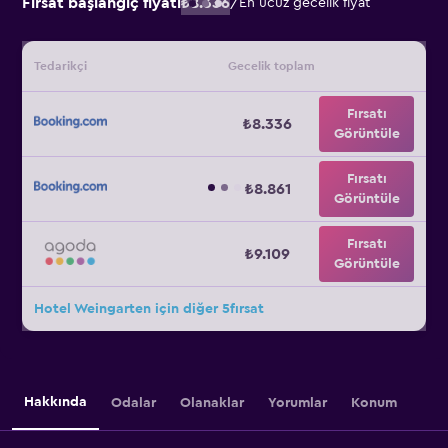
Fırsat başlangıç fiyatı
₺8.336
/
En ucuz gecelik fiyat
Tedarikçi
Gecelik toplam
Fırsatı
₺8.336
Görüntüle
Fırsatı
₺8.861
Görüntüle
Fırsatı
₺9.109
Görüntüle
Hotel Weingarten için diğer 5fırsat
Hakkında
Odalar
Olanaklar
Yorumlar
Konum