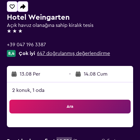
Hotel Weingarten
Açık havuz olanağına sahip kiralık tesis
3 yıldız
+39 047 196 3387
Çok iyi
647 doğrulanmış değerlendirme
8,4
13.08 Per
-
14.08 Cum
2 konuk, 1 oda
Ara