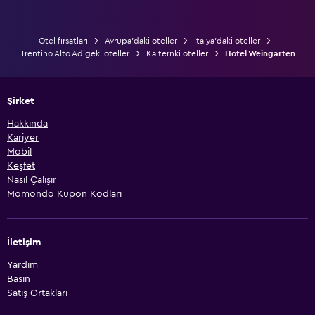
Otel fırsatları
Avrupa'daki oteller
İtalya'daki oteller
Trentino Alto Adigeki oteller
Kalternki oteller
Hotel Weingarten
Şirket
Hakkında
Kariyer
Mobil
Keşfet
Nasıl Çalışır
Momondo Kupon Kodları
İletişim
Yardım
Basın
Satış Ortakları