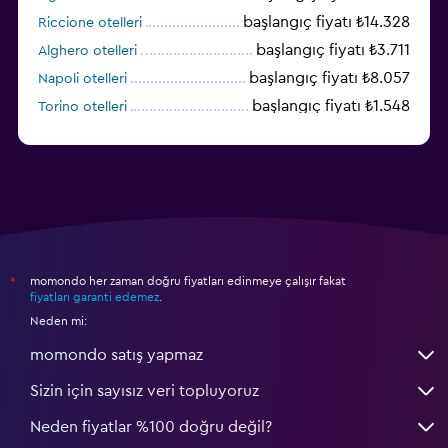
başlangıç fiyatı ₺14.328
Riccione otelleri
başlangıç fiyatı ₺3.711
Alghero otelleri
başlangıç fiyatı ₺8.057
Napoli otelleri
başlangıç fiyatı ₺1.548
Torino otelleri
başlangıç fiyatı ₺6.005
Cagliari otelleri
momondo her zaman doğru fiyatları edinmeye çalışır fakat
*
fiyatları garanti edemez
.
Neden mi:
momondo satış yapmaz
Sizin için sayısız veri topluyoruz
Neden fiyatlar %100 doğru değil?