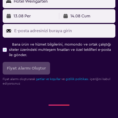
Hotel Weingarten
13.08 Per
14.08 Cum
Bana ürün ve hizmet bilgilerini, momondo ve ortak çalıştığı
siteler üzerindeki muhteşem fırsatları ve özel teklifleri e-posta
ile gönder.
Fiyat Alarmı Oluştur
Fiyat alarmı oluşturarak
şartlar ve koşullar
ve
gizlilik politikası.
içeriğini kabul
ediyorsunuz