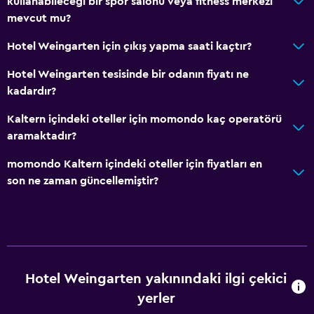
edilebilir.
kullanabileceği bir spor salonu veya fitness merkezi
mevcut mu?
Asansör
Sigara içilmez
Hotel Weingarten için çıkış yapma saati kaçtır?
Üst katlara asansörle erişilebilir
Hotel Weingarten tesisinde bir odanın fiyatı ne
kadardır?
Dış alan
Kaltern içindeki oteller için momondo kaç operatörü
Teras/Veranda
aramaktadır?
Plaj sandalyesi
momondo Kaltern içindeki oteller için fiyatları en
Balkon
son ne zaman güncellemiştir?
Bahçe
Restoranlar
Özel diyet menüleri (talep üzerine)
Hotel Weingarten yakınındaki ilgi çekici
Restoran
yerler
Bar/Lounge