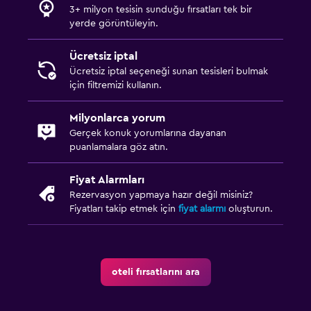
Düz ekran TV
3+ milyon tesisin sunduğu fırsatları tek bir
Kablo veya Uydu TV
yerde görüntüleyin.
Ücretsiz iptal
Yatak Odası
Ücretsiz iptal seçeneği sunan tesisleri bulmak
Çekyat
için filtremizi kullanın.
Gardırop veya dolap
Milyonlarca yorum
Gerçek konuk yorumlarına dayanan
Çalışma alanı
puanlamalara göz atın.
Faks/fotokopi
Fiyat Alarmları
Çalışma masası
Rezervasyon yapmaya hazır değil misiniz?
Fiyatları takip etmek için
fiyat alarmı
oluşturun.
Spor
Spor salonu
oteli fırsatlarını ara