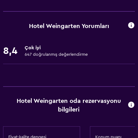
Temel özellikler
Ücretsiz WiFi
İnternet
Hotel Weingarten Yorumları
Havlu
Yangın söndürücü
Çok iyi
8,4
Ücretsiz tuvalet malzemeleri
647 doğrulanmış değerlendirme
Şampuan
Duman alarmları
Isıtma
Vücut sabunu
Hotel Weingarten oda rezervasyonu
Klimalı
bilgileri
Çöp kutusu
Havuz ve spa
Fiyat-kalite dengesi
Konum puanı