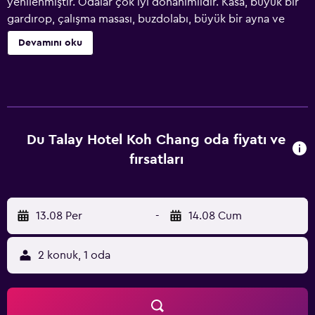
yenilenmiştir. Odalar çok iyi donanımlıdır. Kasa, büyük bir
gardırop, çalışma masası, buzdolabı, büyük bir ayna ve
rahat bir çift kişilik veya tek kişilik iki yatak bulunmaktadır.
Devamını oku
Çay veya kahve yapma imkanınız vardır. Her gün içme suyu
temin edilmektedir. Banyoda küvet veya yağmur duşu
vardır. Bazı odalarda jakuzi ve teras vardır. Saç kurutma
makinesi, şampuan ve duş jeli kullanıma hazırdır. Fiyatlar
kategorilere, sezona ve konaklama süresine bağlı olarak
değişmektedir. Otelin büyük lobisinde resepsiyon, küçük
Du Talay Hotel Koh Chang oda fiyatı ve
bir kafe ve gün boyunca küçük yemekler, kahvaltı ve
fırsatları
kokteyller sipariş edebileceğiniz Du-talay Cafe &
Restaurants yer almaktadır. Sahil kenarındaki DuTalay
Steakhoue, Kasım 22'de yeniden açılacaktır. Otel, kaliteli
13.08 Per
-
14.08 Cum
yemekler ve mum ışığında romantik bir akşam yemeği
sunmaktadır. Ayrıca evlilik, doğum günü veya diğer
etkinlikler için yerimizi ayırtabilirsiniz. Gündüzleri otelin
2 konuk, 1 oda
büyük güneşlenme terasında veya doğrudan plajda vakit
geçirebilirsiniz. Burada ücretsiz şezlong ve şemsiyeler
bulunmaktadır. Ayrıca sizin için her türlü turu organize