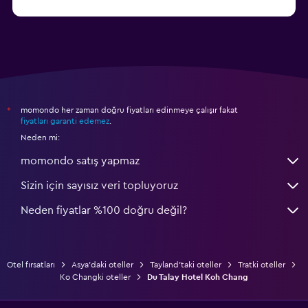
başlangıç fiyatı ₺2.313
Koh Kood otelleri
momondo her zaman doğru fiyatları edinmeye çalışır fakat
*
fiyatları garanti edemez
.
Neden mi:
momondo satış yapmaz
Sizin için sayısız veri topluyoruz
Neden fiyatlar %100 doğru değil?
Otel fırsatları
Asya'daki oteller
Tayland'taki oteller
Tratki oteller
Ko Changki oteller
Du Talay Hotel Koh Chang