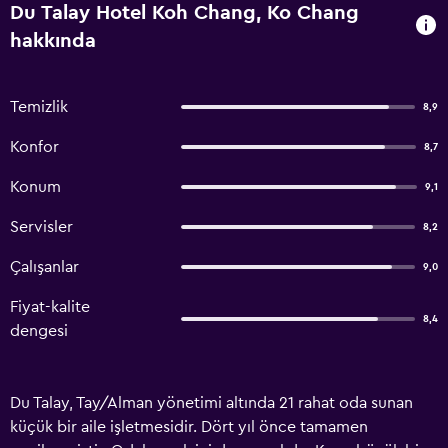
Du Talay Hotel Koh Chang, Ko Chang
hakkında
Temizlik
8,9
Konfor
8,7
Konum
9,1
Servisler
8,2
Çalışanlar
9,0
Fiyat-kalite
8,4
dengesi
Du Talay, Tay/Alman yönetimi altında 21 rahat oda sunan
küçük bir aile işletmesidir. Dört yıl önce tamamen