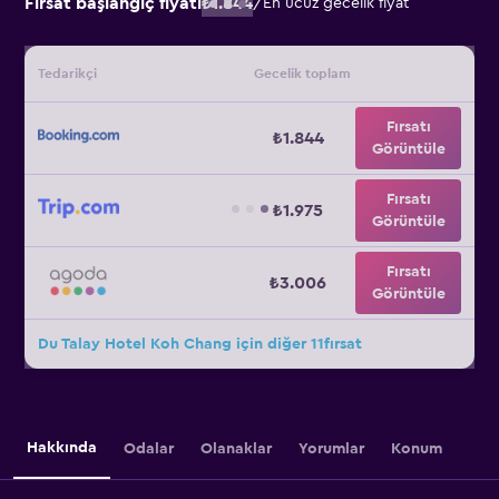
Fırsat başlangıç fiyatı
₺1.844
/
En ucuz gecelik fiyat
Tedarikçi
Gecelik toplam
Fırsatı
₺1.844
Görüntüle
Fırsatı
₺1.975
Görüntüle
Fırsatı
₺3.006
Görüntüle
Du Talay Hotel Koh Chang için diğer 11fırsat
Hakkında
Odalar
Olanaklar
Yorumlar
Konum