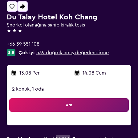
Du Talay Hotel Koh Chang
Şnorkel olanağına sahip kiralık tesis
3 yıldız
+66 39 551 108
Çok iyi
539 doğrulanmış değerlendirme
8,5
13.08 Per
-
14.08 Cum
2 konuk, 1 oda
Ara