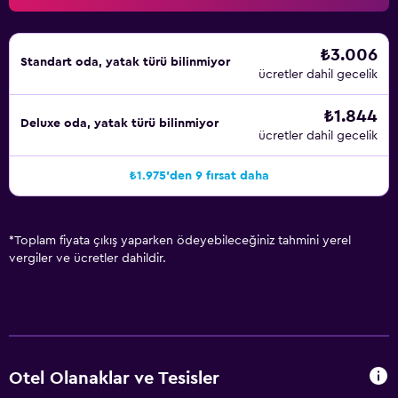
ediyoruz. Personelin güler yüzlülüğü, yiyecek ve
içeceklerin kalitesi ile tanınırız. Ama muhteşem
kahvaltımızla ünlüyüz. Oda servisi mevcuttur. Tatil zamanını
₺3.006
Standart oda, yatak türü bilinmiyor
bizimle geçirirsen asla pişman olmazsın. Sizi yakında
ücretler dahil gecelik
görmek için sabırsızlanıyoruz.
₺1.844
Deluxe oda, yatak türü bilinmiyor
ücretler dahil gecelik
₺1.975'den 9 fırsat daha
*
Toplam fiyata çıkış yaparken ödeyebileceğiniz tahmini yerel
vergiler ve ücretler dahildir.
Otel Olanaklar ve Tesisler