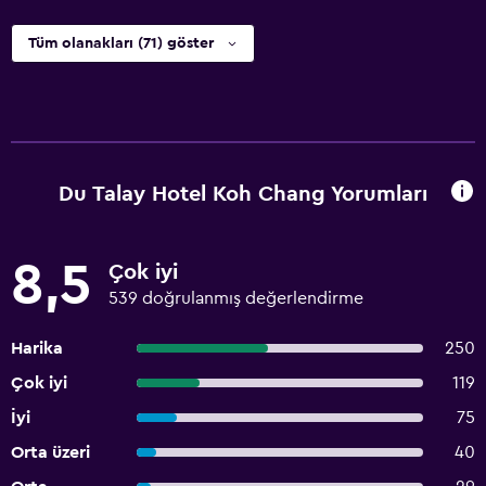
Tüm olanakları (71) göster
Du Talay Hotel Koh Chang Yorumları
8,5
Çok iyi
539 doğrulanmış değerlendirme
Harika
250
Çok iyi
119
İyi
75
Orta üzeri
40