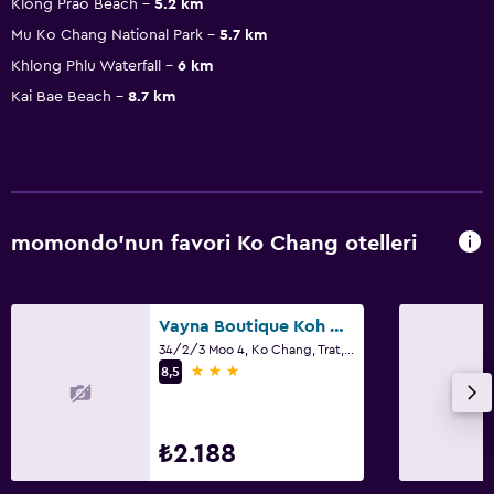
Klong Prao Beach
5.2 km
Mu Ko Chang National Park
5.7 km
Khlong Phlu Waterfall
6 km
Kai Bae Beach
8.7 km
momondo'nun favori Ko Chang otelleri
Vayna Boutique Koh Chang
34/2/3 Moo 4, Ko Chang, Trat, Ko Chang
3 yıldız
8,5
₺2.188