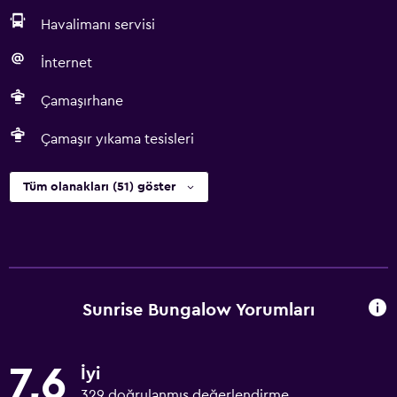
Havalimanı servisi
İnternet
Çamaşırhane
Çamaşır yıkama tesisleri
Tüm olanakları (51) göster
Sunrise Bungalow Yorumları
7,6
İyi
329 doğrulanmış değerlendirme