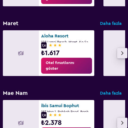
Maret
Daha fazla
Aloha Resort
128 Lamai Beach, Maret, Ko Samui
3 yıldız
7,6
₺1.617
Otel fırsatlarını
göster
Mae Nam
Daha fazla
ibis Samui Bophut
197 Moo 1, Robkoh Road, Bophut Beach Surat Thani, Koh Samui, Suratthani, Ko Samui
3 yıldız
7,8
₺2.378