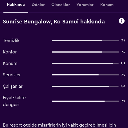
Hakkında
Odalar
Olanaklar
Yorumlar
Konum
Sunrise Bungalow, Ko Samui hakkında
Temizlik
7,4
Konfor
7,5
Konum
9,2
Servisler
7,0
Çalışanlar
8,6
Fiyat-kalite
7,9
dengesi
Bu resort otelde misafirlerin iyi vakit geçirebilmesi için