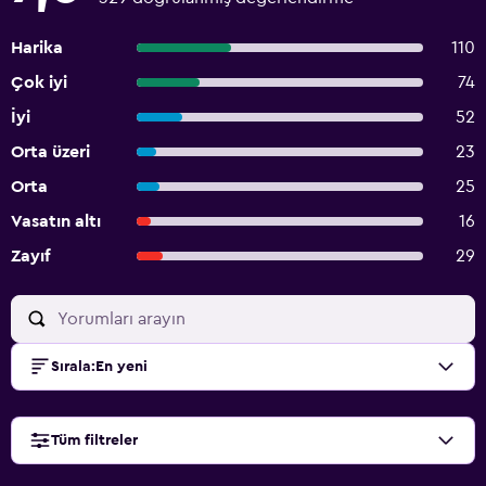
Harika
110
Çok iyi
74
İyi
52
Orta üzeri
23
Orta
25
Vasatın altı
16
Zayıf
29
Sırala
:
En yeni
Tüm filtreler