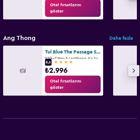
Otel fırsatlarını
göster
Ang Thong
Daha fazla
Tui Blue The Passage Samui Pool Villas With Private Beach Resort
57/6-7 Moo 5 Angthong, Ko Samui
4 yıldız
8,6
₺2.996
Otel fırsatlarını
göster