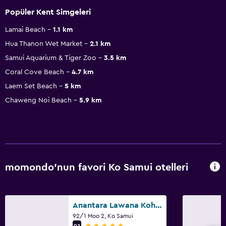
Popüler Kent Simgeleri
Lamai Beach
1.1 km
Hua Thanon Wet Market
2.1 km
Samui Aquarium & Tiger Zoo
3.5 km
Coral Cove Beach
4.7 km
Laem Set Beach
5 km
Chaweng Noi Beach
5.9 km
momondo'nun favori Ko Samui otelleri
Anantara Lawana Koh Samui Resort
92/1 Moo 2, Ko Samui
5 yıldız
9,1