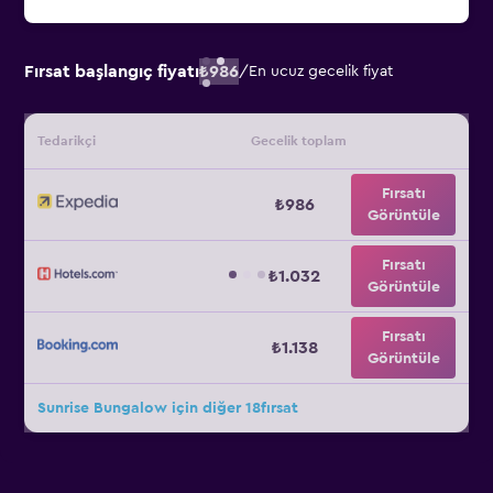
Fırsat başlangıç fiyatı
₺986
/
En ucuz gecelik fiyat
Tedarikçi
Gecelik toplam
Fırsatı
₺986
Görüntüle
Fırsatı
₺1.032
Görüntüle
Fırsatı
₺1.138
Görüntüle
Sunrise Bungalow için diğer 18fırsat