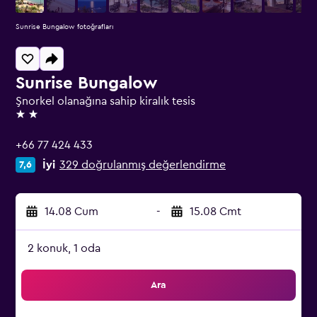
Sunrise Bungalow fotoğrafları
Sunrise Bungalow
Şnorkel olanağına sahip kiralık tesis
2 yıldız
+66 77 424 433
İyi
329 doğrulanmış değerlendirme
7,6
14.08 Cum
-
15.08 Cmt
2 konuk, 1 oda
Ara