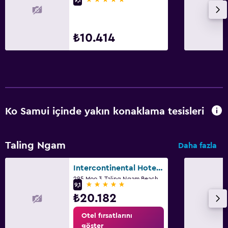
₺10.414
Ko Samui içinde yakın konaklama tesisleri
Taling Ngam
Daha fazla
Intercontinental Hotels Koh Samui Resort By IHG
295 Moo 3, Taling Ngam Beach, Ko Samui
5 yıldız
9,1
₺20.182
Otel fırsatlarını
göster