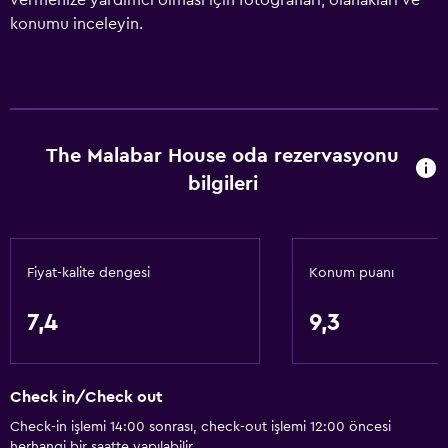
vermenize yardımcı olması için fotoğrafları, olanakları ve
konumu inceleyin.
The Malabar House oda rezervasyonu
bilgileri
Fiyat-kalite dengesi
Konum puanı
7,4
9,3
Check in/Check out
Check-in işlemi 14:00 sonrası, check-out işlemi 12:00 öncesi
herhangi bir saatte yapılabilir