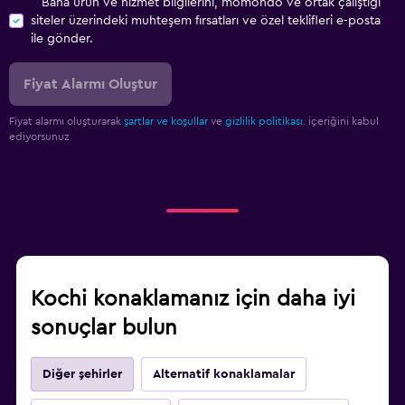
Bana ürün ve hizmet bilgilerini, momondo ve ortak çalıştığı
siteler üzerindeki muhteşem fırsatları ve özel teklifleri e-posta
ile gönder.
Fiyat Alarmı Oluştur
Fiyat alarmı oluşturarak
şartlar ve koşullar
ve
gizlilik politikası.
içeriğini kabul
ediyorsunuz
Kochi konaklamanız için daha iyi
sonuçlar bulun
Diğer şehirler
Alternatif konaklamalar