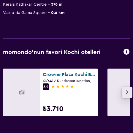
Kerala Kathakali Centre
376 m
Vasco da Gama Square
0.4 km
momondo'nun favori Kochi otelleri
Crowne Plaza Kochi By IHG
XI/641 A Kundanoor Junction, NH - 47 Bypass, Maradu, Kochi
5 yıldız
8,9
₺3.710