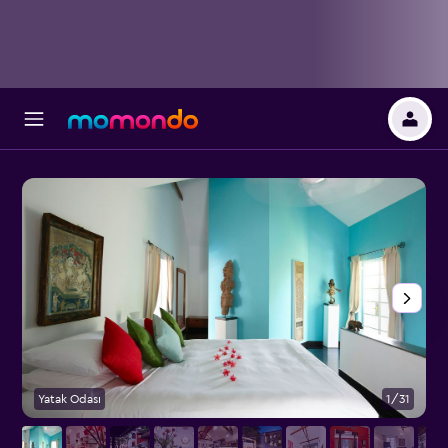
Yatak Odası
1/31
B