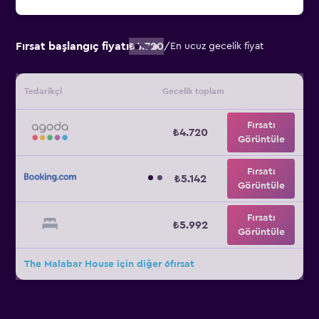
Fırsat başlangıç fiyatı
₺4.720
/
En ucuz gecelik fiyat
Tedarikçi
Gecelik toplam
Fırsatı
₺4.720
Görüntüle
Fırsatı
₺5.142
Görüntüle
Fırsatı
₺5.992
Görüntüle
The Malabar House için diğer 6fırsat