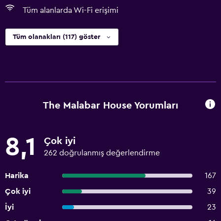
Tüm alanlarda Wi-Fi erişimi
Tüm olanakları (117) göster
The Malabar House Yorumları
8,1
Çok iyi
262 doğrulanmış değerlendirme
Harika
167
Çok iyi
39
İyi
23