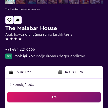
The Malabar House fotoğrafları
The Malabar House
Açık havuz olanağına sahip kiralık tesis
4 yıldız
+91 484 221 6666
Çok iyi
262 doğrulanmış değerlendirme
8,1
13.08 Per
-
14.08 Cum
2 konuk, 1 oda
Ara