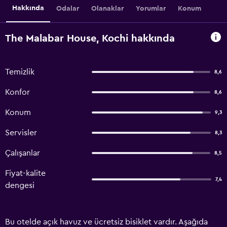
Hakkında
Odalar
Olanaklar
Yorumlar
Konum
The Malabar House, Kochi hakkında
Temizlik
8,6
Konfor
8,6
Konum
9,3
Servisler
8,3
Çalışanlar
8,5
Fiyat-kalite
7,4
dengesi
Bu otelde açık havuz ve ücretsiz bisiklet vardır. Aşağıda