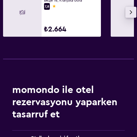
Bezje 16, Kranjska Gora
1 yıldız
7,8
₺2.664
momondo ile otel
rezervasyonu yaparken
tasarruf et