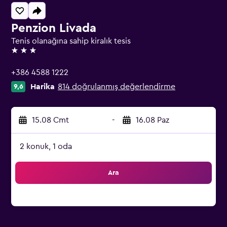
Penzion Livada
Tenis olanağına sahip kiralık tesis
3 yıldız
+386 4588 1222
Harika
814 doğrulanmış değerlendirme
9,6
15.08 Cmt
-
16.08 Paz
2 konuk, 1 oda
Ara