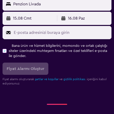
Penzion Livada
15.08 Cmt
16.08 Paz
Bana ürün ve hizmet bilgilerini, momondo ve ortak çalıştığı
siteler üzerindeki muhteşem fırsatları ve özel teklifleri e-posta
ile gönder.
Fiyat Alarmı Oluştur
Fiyat alarmı oluşturarak
şartlar ve koşullar
ve
gizlilik politikası.
içeriğini kabul
ediyorsunuz