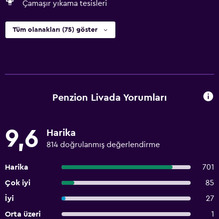
Çamaşır yıkama tesisleri
Tüm olanakları (75) göster
Penzion Livada Yorumları
9,6
Harika
814 doğrulanmış değerlendirme
Harika
701
Çok iyi
85
İyi
27
Orta üzeri
1