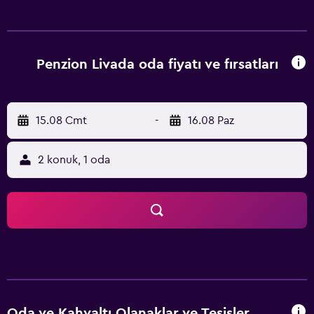
odaları, Kranjska Gora beldesinde çeşitli dinlence
etkinlikleri için ideal bir konuma sahiptir ve mükemmel bir
tatil geçirmenize olanak sağlamaktadır.
Penzion Livada oda fiyatı ve fırsatları
15.08 Cmt
-
16.08 Paz
2 konuk, 1 oda
Oda ve Kahvaltı Olanaklar ve Tesisler