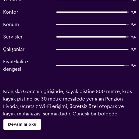
Konfor
9,8
Konum
9,6
Servisler
9,6
Çalışanlar
9,9
Fiyat-kalite
9,4
dengesi
Kranjska Gora'nın girişinde, kayak pistine 800 metre, kros
kayak pistine ise 30 metre mesafede yer alan Penzion
Livada, ücretsiz Wi-Fi erişimi, ücretsiz özel otopark ve
kayak muhafazası sunmaktadır. Güneşli bir bölgede
bulunan Livada'nın odalarının her birine bir çiçek adı
Devamını oku
verilmiş ve tüm odalar çiçek temasıyla dekor edilmiştir. Bir
aile tarafından işletilen bu üçük pansiyonun konforlu