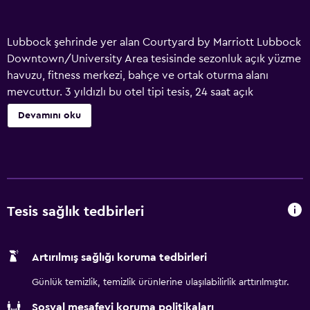
Lubbock şehrinde yer alan Courtyard by Marriott Lubbock
Downtown/University Area tesisinde sezonluk açık yüzme
havuzu, fitness merkezi, bahçe ve ortak oturma alanı
mevcuttur. 3 yıldızlı bu otel tipi tesis, 24 saat açık
resepsiyon, iş merkezi ve ücretsiz WiFi imkanı sunar.
Devamını oku
Konuklar, bar olanağından faydalanabilir. Courtyard by
Marriott Lubbock Downtown/University Area tesisinde
Amerika mutfağından yemekler sunan bir restoran bulunur.
Ayrıca vejetaryen ve süt ürünü içermeyen yemek
seçenekleri talep edilebilir. Courtyard by Marriott Lubbock
Downtown/University Area tesisi güneşlenme terası sunar.
Tesis sağlık tedbirleri
Courtyard by Marriott Lubbock Downtown/University
Area tesisinde mini golf oynayabilirsiniz. Jones AT&T
Artırılmış sağlığı koruma tedbirleri
Stadium, Courtyard by Marriott Lubbock
Downtown/University Area tesisine 1,3 km uzaklıktadır.
Günlük temizlik, temizlik ürünlerine ulaşılabilirlik arttırılmıştır.
Lubbock Preston Smith Uluslararası Havaalanı 7 km
Sosyal mesafeyi koruma politikaları
uzaklıktadır.