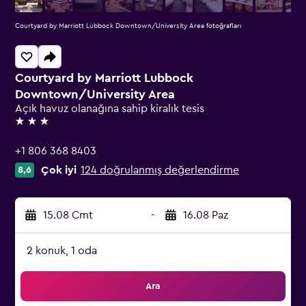
Courtyard by Marriott Lubbock Downtown/University Area fotoğrafları
Courtyard by Marriott Lubbock
Downtown/University Area
Açık havuz olanağına sahip kiralık tesis
3 yıldız
+1 806 368 8403
Çok iyi
124 doğrulanmış değerlendirme
8,6
15.08 Cmt
-
16.08 Paz
2 konuk, 1 oda
Ara