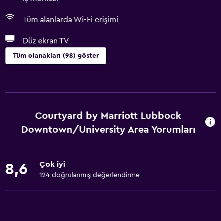
Tüm alanlarda Wi-Fi erişimi
Düz ekran TV
Tüm olanakları (98) göster
Temel özellikler
Tüm alanlarda Wi-Fi erişimi
İnternet
Courtyard by Marriott Lubbock
Yangın söndürücü
Downtown/University Area Yorumları
Ücretsiz tuvalet malzemeleri
Duman alarmları
Çok iyi
8,6
Isıtma
124 doğrulanmış değerlendirme
Klimalı
Ücretsiz WiFi
Yatak Örtüsü