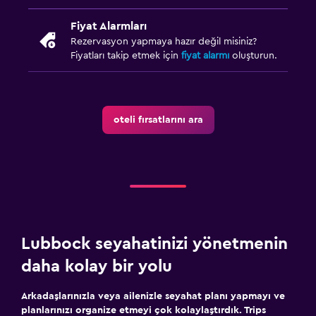
Dalma havuzu
Fiyat Alarmları
Rezervasyon yapmaya hazır değil misiniz?
Havuz havluları
Fiyatları takip etmek için
fiyat alarmı
oluşturun.
Park ve ulaşım
Otopark
oteli fırsatlarını ara
EV şarj istasyonu
Çalışma alanı
Faks/fotokopi
Çalışma masası
Lubbock seyahatinizi yönetmenin
Yapılacaklar
daha kolay bir yolu
Golf
Arkadaşlarınızla veya ailenizle seyahat planı yapmayı ve
Mini golf
planlarınızı organize etmeyi çok kolaylaştırdık. Trips