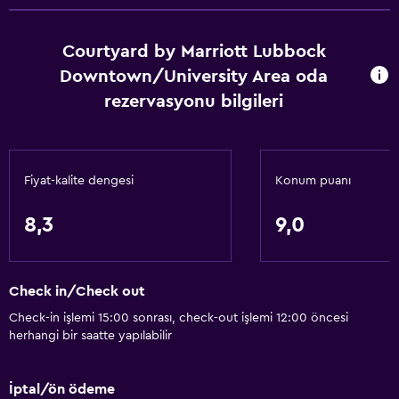
Havlu
Courtyard by Marriott Lubbock
Şampuan
Downtown/University Area oda
Vücut sabunu
rezervasyonu bilgileri
Çöp kutusu
Saç kremi
Fiyat-kalite dengesi
Konum puanı
Erişilebilirlik ve uygunluk
Birimin tamamına tekerlekli sandalye ile erişilebilir
8,3
9,0
Hipoalerjenik
Sigara içilmez
Check in/Check out
Alçak banyo lavabosu
Check-in işlemi 15:00 sonrası, check-out işlemi 12:00 öncesi
Tüysüz yastık
herhangi bir saatte yapılabilir
Evcil hayvan istek üzerine kabul edilir. Ek ücret talep
edilebilir.
İptal/ön ödeme