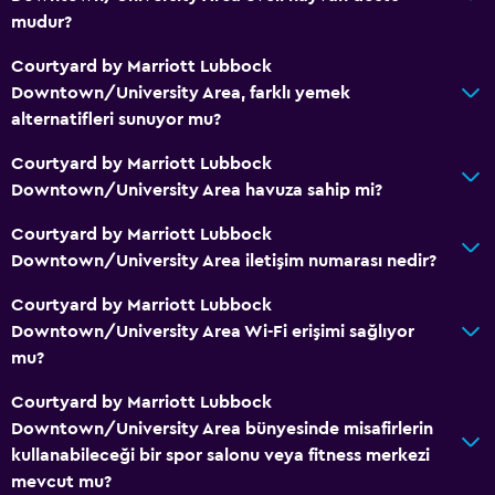
Atıştırmalık büfesi
mudur?
Çay/kahve makinesi
Courtyard by Marriott Lubbock
Buzdolabı
Downtown/University Area, farklı yemek
Kahve makinesi
alternatifleri sunuyor mu?
Courtyard by Marriott Lubbock
Hizmetler ve kolaylıklar
Downtown/University Area havuza sahip mi?
İş merkezi
Courtyard by Marriott Lubbock
Uyandırma servisi
Downtown/University Area iletişim numarası nedir?
Toplantı/Resmi Yemek
Courtyard by Marriott Lubbock
Tesis bünyesinde küçük market
Downtown/University Area Wi-Fi erişimi sağlıyor
Anahtar kart erişimi
mu?
Hızlı çıkış
Courtyard by Marriott Lubbock
24 saat resepsiyon
Downtown/University Area bünyesinde misafirlerin
kullanabileceği bir spor salonu veya fitness merkezi
Konferans odaları
mevcut mu?
Emanet kasası