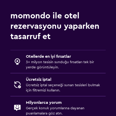
Yatak Odası
Kuş tüyü yastık
momondo ile otel
Yatak yanında priz
rezervasyonu yaparken
Çekyat
tasarruf et
Elbise askılığı
Gardırop veya dolap
Otellerde en iyi fırsatlar
Çamaşırhane
3+ milyon tesisin sunduğu fırsatları tek bir
yerde görüntüleyin.
Çamaşır yıkama tesisleri
Çamaşırhane
Ücretsiz iptal
Pantolon presi
Ücretsiz iptal seçeneği sunan tesisleri bulmak
için filtremizi kullanın.
Ütü ve ütü masası
Milyonlarca yorum
Havuz
Gerçek konuk yorumlarına dayanan
puanlamalara göz atın.
Açık havuz