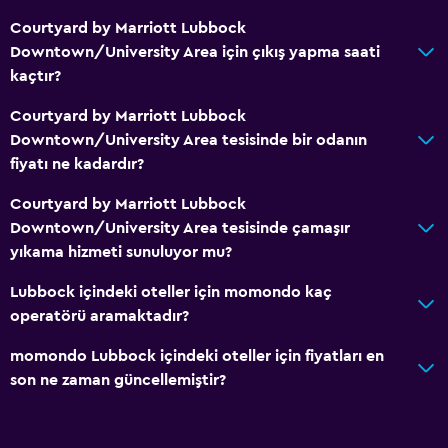
Courtyard by Marriott Lubbock
Downtown/University Area için çıkış yapma saati
Banyo
kaçtır?
Yüksek klozet
Courtyard by Marriott Lubbock
Saç kurutma makinesi
Downtown/University Area tesisinde bir odanın
Özel banyo
fiyatı ne kadardır?
Duş
Courtyard by Marriott Lubbock
Küvet
Downtown/University Area tesisinde çamaşır
Tuvalet
yıkama hizmeti sunuluyor mu?
Tuvalet kağıdı
Lubbock içindeki oteller için momondo kaç
Duş kabini
operatörü aramaktadır?
momondo Lubbock içindeki oteller için fiyatları en
Genel
son ne zaman güncellemiştir?
Havuz manzaralı
Depo