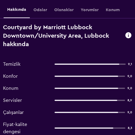
Hakkında
Odalar
Olanaklar
Yorumlar
Konum
Courtyard by Marriott Lubbock
Downtown/University Area, Lubbock
hakkında
Temizlik
9,1
Konfor
9,0
Konum
9,0
Servisler
8,9
Çalışanlar
9,0
Fiyat-kalite
8,3
dengesi