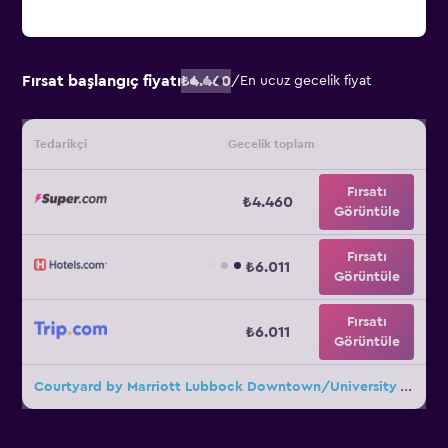
Fırsat başlangıç fiyatı
₺4.460
/
En ucuz gecelik fiyat
Tedarikçi
Gecelik toplam
Fırsatı
₺4.460
Görüntüle
Fırsatı
₺6.011
Görüntüle
Fırsatı
₺6.011
Görüntüle
Courtyard by Marriott Lubbock Downtown/University Area için diğer 25fırsat