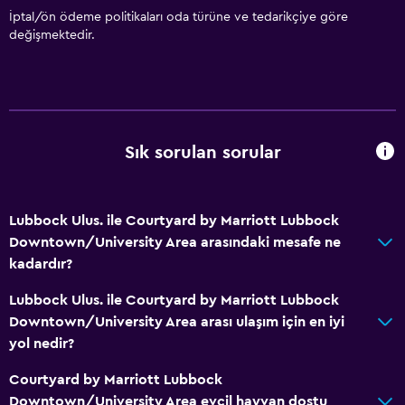
Artırılmış erişilebilirlik
İptal/ön ödeme politikaları oda türüne ve tedarikçiye göre
değişmektedir.
Engellilere uygun duş
Asansör
Duş sandalyesi
Adapte banyo
Sık sorulan sorular
Alerjisiz oda
Engelli tuvalet tutamağı
Lubbock Ulus. ile Courtyard by Marriott Lubbock
Restoranlar
Downtown/University Area arasındaki mesafe ne
kadardır?
Özel diyet menüleri (talep üzerine)
Restoran
Lubbock Ulus. ile Courtyard by Marriott Lubbock
Downtown/University Area arası ulaşım için en iyi
Bar/Lounge
yol nedir?
Konaklama birimlerine yiyecek servisi yapılabilir
Courtyard by Marriott Lubbock
Mikrodalga
Downtown/University Area evcil hayvan dostu