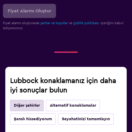
Fiyat Alarmı Oluştur
Fiyat alarmı oluşturarak
şartlar ve koşullar
ve
gizlilik politikası.
içeriğini kabul
ediyorsunuz
Lubbock konaklamanız için daha
iyi sonuçlar bulun
Diğer şehirler
Alternatif konaklamalar
Şanslı hissediyorum
Seyahatinizi tamamlayın