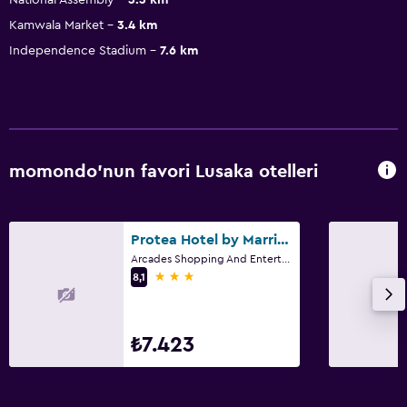
Kamwala Market
3.4 km
Independence Stadium
7.6 km
momondo'nun favori Lusaka otelleri
Protea Hotel by Marriott Lusaka
Arcades Shopping And Entertainment Complex, Lusaka
3 yıldız
8,1
₺7.423