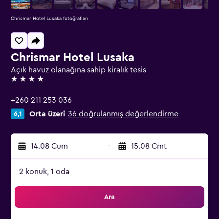
Chrismar Hotel Lusaka fotoğrafları
Chrismar Hotel Lusaka
Açık havuz olanağına sahip kiralık tesis
4 yıldız
+260 211 253 036
Orta üzeri
36 doğrulanmış değerlendirme
6,1
14.08 Cum
-
15.08 Cmt
2 konuk, 1 oda
Ara