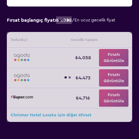
Fırsat başlangıç fiyatı
₺4.058
/
En ucuz gecelik fiyat
Tedarikçi
Gecelik toplam
Fırsatı
₺4.058
Görüntüle
Fırsatı
₺4.473
Görüntüle
Fırsatı
₺4.716
Görüntüle
Chrismar Hotel Lusaka için diğer 6fırsat