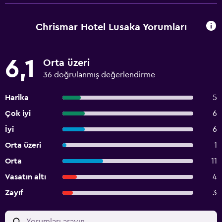
Chrismar Hotel Lusaka Yorumları
6,1
Orta üzeri
36 doğrulanmış değerlendirme
Harika
5
Çok iyi
6
İyi
6
Orta üzeri
1
Orta
11
Vasatın altı
4
Zayıf
3