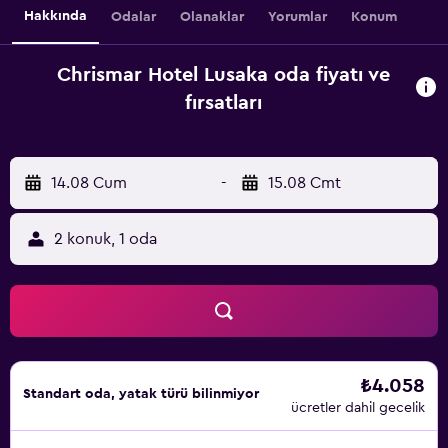
Hakkında
Odalar
Olanaklar
Yorumlar
Konum
Chrismar Hotel Lusaka oda fiyatı ve
fırsatları
14.08 Cum
-
15.08 Cmt
2 konuk, 1 oda
₺4.058
Standart oda, yatak türü bilinmiyor
ücretler dahil gecelik