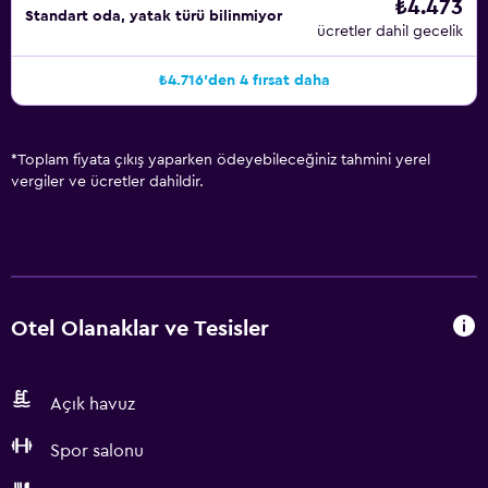
₺4.473
Standart oda, yatak türü bilinmiyor
ücretler dahil gecelik
₺4.716'den 4 fırsat daha
*
Toplam fiyata çıkış yaparken ödeyebileceğiniz tahmini yerel
vergiler ve ücretler dahildir.
Otel Olanaklar ve Tesisler
Açık havuz
Spor salonu