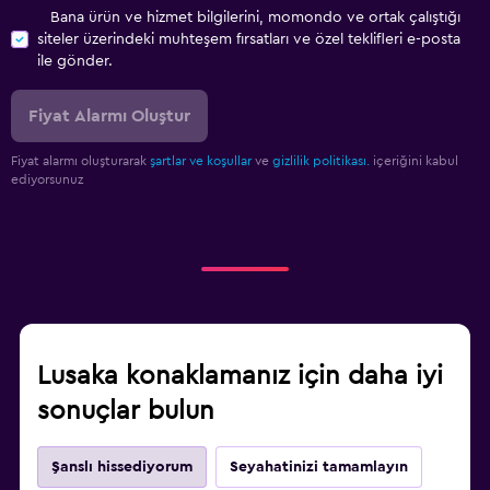
Bana ürün ve hizmet bilgilerini, momondo ve ortak çalıştığı
siteler üzerindeki muhteşem fırsatları ve özel teklifleri e-posta
ile gönder.
Fiyat Alarmı Oluştur
Fiyat alarmı oluşturarak
şartlar ve koşullar
ve
gizlilik politikası.
içeriğini kabul
ediyorsunuz
Lusaka konaklamanız için daha iyi
sonuçlar bulun
Şanslı hissediyorum
Seyahatinizi tamamlayın