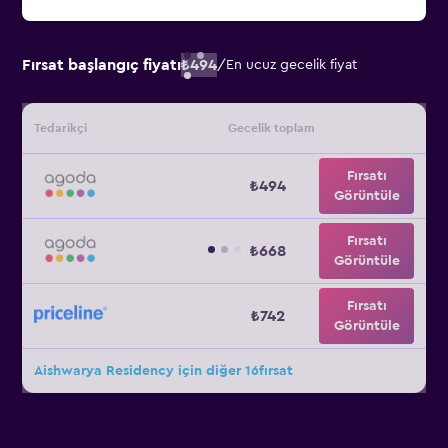
Fırsat başlangıç fiyatı
₺494
/
En ucuz gecelik fiyat
Tedarikçi
Gecelik toplam
Fırsatı
₺494
Görüntüle
Fırsatı
₺668
Görüntüle
Fırsatı
₺742
Görüntüle
Aishwarya Residency için diğer 16fırsat