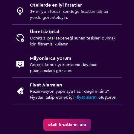
Saç kurutma makinesi
Otellerde en iyi fırsatlar
3+ milyon tesisin sunduğu fırsatları tek bir
Özel banyo
yerde görüntüleyin.
Duş
Tuvalet
Ücretsiz iptal
Ücretsiz iptal seçeneği sunan tesisleri bulmak
Tuvalet kağıdı
için filtremizi kullanın.
Duş kabini
Milyonlarca yorum
Gerçek konuk yorumlarına dayanan
Park ve ulaşım
puanlamalara göz atın.
Ücretsiz otopark
Fiyat Alarmları
Özel park yeri
Rezervasyon yapmaya hazır değil misiniz?
Shuttle servisi (ek ücret uygulanır)
Fiyatları takip etmek için
fiyat alarmı
oluşturun.
EV şarj istasyonu
Havalimanı servisi
oteli fırsatlarını ara
Medya ve eğlence