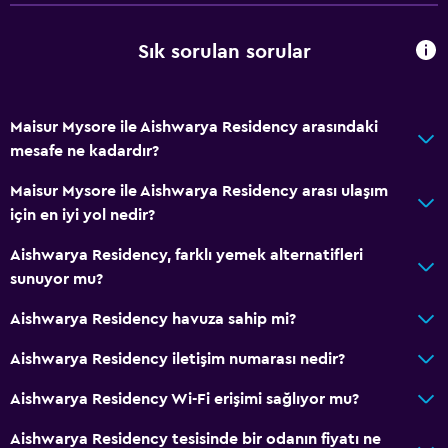
Tur danışma
Sık sorulan sorular
Hızlı çıkış
Özel giriş/çıkış
24 saat resepsiyon
Maisur Mysore ile Aishwarya Residency arasındaki
mesafe ne kadardır?
Emanet kasası
Maisur Mysore ile Aishwarya Residency arası ulaşım
Yapılacaklar
için en iyi yol nedir?
Şaraphane turları
Aishwarya Residency, farklı yemek alternatifleri
Hayvanat Bahçesi
sunuyor mu?
Ekoturizm
Aishwarya Residency havuza sahip mi?
Bisiklet kiralama
Aishwarya Residency iletişim numarası nedir?
Casino
Aishwarya Residency Wi-Fi erişimi sağlıyor mu?
Bisiklete binme
Yemek yapma dersleri
Aishwarya Residency tesisinde bir odanın fiyatı ne