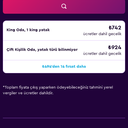
₺742
King Oda, 1 king yatak
ücretler dahil gecelik
₺924
Çift ​Kişilik Oda, yatak türü bilinmiyor
ücretler dahil gecelik
₺494'den 14 fırsat daha
*
Toplam fiyata çıkış yaparken ödeyebileceğiniz tahmini yerel
vergiler ve ücretler dahildir.