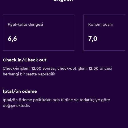
Şampuan
Adaptör
Vücut sabunu
Fiyat-kalite dengesi
Konum puanı
Havlu/çarşaf (ek ücret)
Çöp kutusu
6,6
7,0
Saç kremi
Check in/Check out
Hizmetler ve kolaylıklar
Check-in işlemi 12:00 sonrası, check-out işlemi 12:00 öncesi
ATM bulunur
herhangi bir saatte yapılabilir
Araç kiralama
Uyandırma servisi
İptal/ön ödeme
Kişisel hizmet
İptal/ön ödeme politikaları oda türüne ve tedarikçiye göre
değişmektedir.
Yerinde döviz alım satım
Toplu taşıma biletleri
Oda servisi