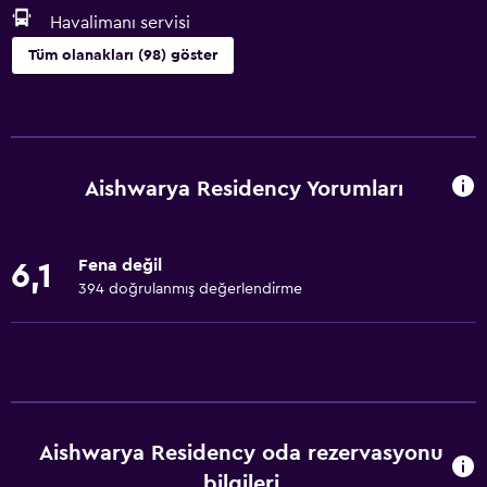
Havalimanı servisi
Tüm olanakları (98) göster
Temel özellikler
Tüm alanlarda Wi-Fi erişimi
İnternet
Aishwarya Residency Yorumları
Vantilatör
Yangın söndürücü
Fena değil
6,1
Ücretsiz tuvalet malzemeleri
394 doğrulanmış değerlendirme
Duman alarmları
Klimalı
Ücretsiz WiFi
Yatak Örtüsü
Aishwarya Residency oda rezervasyonu
Havlu
bilgileri