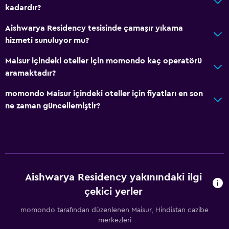
kadardır?
Su spor tesisleri (tesis bünyesinde)
Rüzgar Sörfü
Aishwarya Residency tesisinde çamaşır yıkama
hizmeti sunuluyor mu?
Yüzme
Maisur içindeki oteller için momondo kaç operatörü
Erişilebilirlik ve uygunluk
aramaktadır?
Birimin tamamı zemin katta
momondo Maisur içindeki oteller için fiyatları en son
Hipoalerjenik
ne zaman güncellemiştir?
Özel Sigara İçilir Alan
Özel giriş
Asansör
Asansörle erişilebilir
Aishwarya Residency yakınındaki ilgi
Engelli otoparkı
çekici yerler
Alerjisiz oda
momondo tarafından düzenlenen Maisur, Hindistan cazibe
Üst katlara asansörle erişilebilir
merkezleri