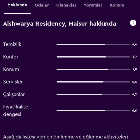
Hakkında
Odalar
Olanaklar
Yorumlar
Konum
Aishwarya Residency, Maisur hakkında
Temizlik
6,6
Konfor
6,7
Konum
7,0
Servisler
6,4
Çalışanlar
6,2
Fiyat-kalite
6,6
dengesi
Aşağıda listesi verilen dinlenme ve eğlenme aktiviteleri