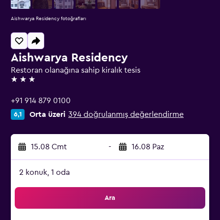
Aishwarya Residency fotoğrafları
Aishwarya Residency
Restoran olanağına sahip kiralık tesis
3 yıldız
+91 914 879 0100
Orta üzeri
394 doğrulanmış değerlendirme
6,1
15.08 Cmt
-
16.08 Paz
2 konuk, 1 oda
Ara