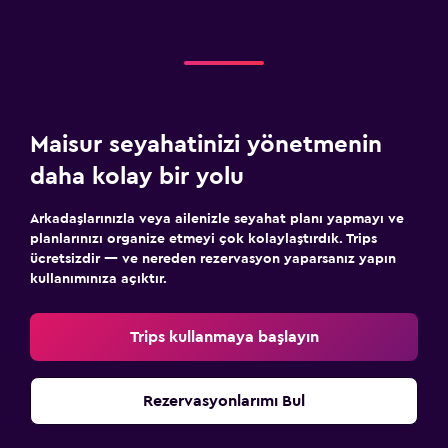
Düz ekran TV
Kablo veya Uydu TV
Kütüphane
Kitap
Maisur seyahatinizi yönetmenin
Televizyon
daha kolay bir yolu
Çamaşırhane
Arkadaşlarınızla veya ailenizle seyahat planı yapmayı ve
planlarınızı organize etmeyi çok kolaylaştırdık. Trips
Çamaşır yıkama tesisleri
ücretsizdir — ve nereden rezervasyon yaparsanız yapın
Ütüleme servisi
kullanımınıza açıktır.
Çamaşırhane
Trips kullanmaya başlayın
Pantolon presi
Ütü ve ütü masası
Rezervasyonlarımı Bul
Yatak Odası