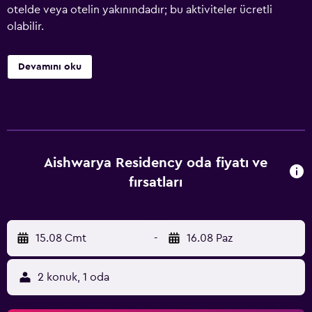
otelde veya otelin yakınındadır; bu aktiviteler ücretli
olabilir.
Devamını oku
Aishwarya Residency oda fiyatı ve
fırsatları
15.08 Cmt
-
16.08 Paz
2 konuk, 1 oda