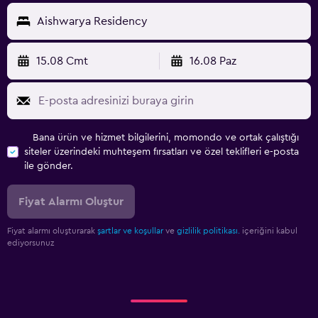
Aishwarya Residency
15.08 Cmt
16.08 Paz
Bana ürün ve hizmet bilgilerini, momondo ve ortak çalıştığı
siteler üzerindeki muhteşem fırsatları ve özel teklifleri e-posta
ile gönder.
Fiyat Alarmı Oluştur
Fiyat alarmı oluşturarak
şartlar ve koşullar
ve
gizlilik politikası.
içeriğini kabul
ediyorsunuz