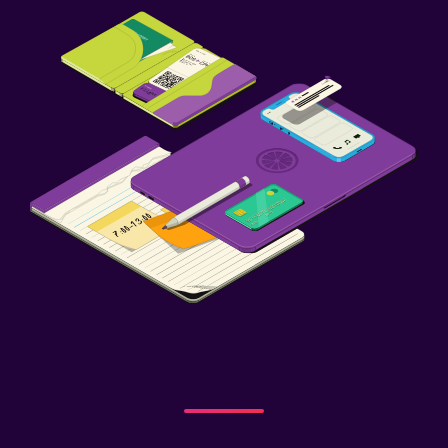
Kuş tüyü yastık
Katlanır yatak
Yatak yanında priz
Çekyat
Dış alan
Bahçe
Teras/Veranda
Balkon
Çalışma alanı
Faks/fotokopi
Çalışma masası