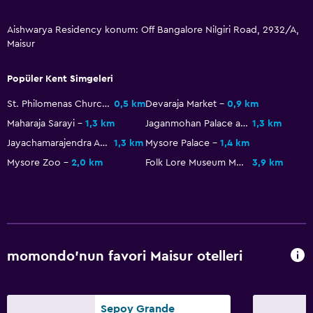
Restoranlar
Aishwarya Residency konum: Off Bangalore Nilgiri Road, 2932/A,
Maisur
Market alışverişi teslimatı
Paketlenmiş öğle yemeği
Popüler Kent Simgeleri
Restoran
St. Philomenas Church
0,5 km
Devaraja Market
0,9 km
Konaklama birimlerine yiyecek servisi yapılabilir
Maharaja Sarayi
1,3 km
Jaganmohan Palace and Art Gallery
1,3 km
Odada kahvaltı
Jayachamarajendra Art Gallery
1,3 km
Mysore Palace
1,4 km
Otomat (içecek)
Mysore Zoo
2,0 km
Folk Lore Museum Mysore
3,9 km
Yemek alanı
Genel
Kilitli dolaplar
momondo'nun favori Maisur otelleri
Depo
Oturma alanı
Çekyat
Sepoy Grande