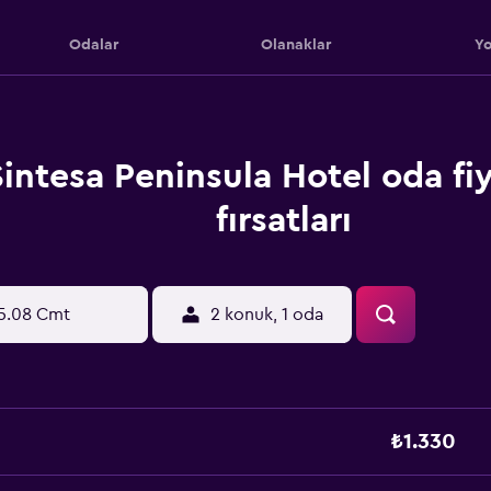
Odalar
Olanaklar
Yo
Sintesa Peninsula Hotel oda fiy
fırsatları
5.08 Cmt
2 konuk, 1 oda
₺1.330