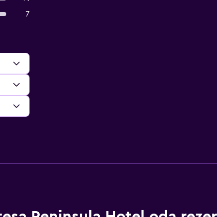
7
tesa Peninsula Hotel oda reze