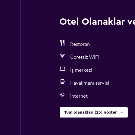
Otel Olanaklar ve
Restoran
Ücretsiz WiFi
İş merkezi
Havalimanı servisi
İnternet
Tüm olanakları (23) göster