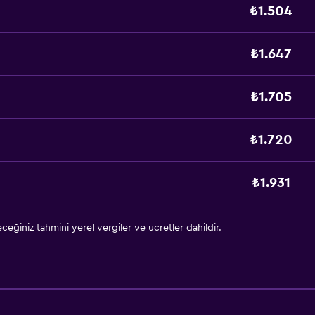
₺1.504
₺1.647
₺1.705
₺1.720
₺1.931
eğiniz tahmini yerel vergiler ve ücretler dahildir.