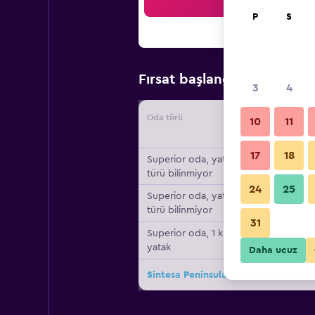
Ar
P
S
₺1.33
Fırsat başlangıç fiyatı
3
4
Oda türü
Tedarikç
10
11
17
18
Superior oda, yatak
türü bilinmiyor
24
25
Superior oda, yatak
türü bilinmiyor
31
Superior oda, 1 king
yatak
Daha ucuz
Sintesa Peninsula Hotel için diğer 6f