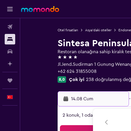
Uçak Bileti
Otel fırsatları
Asya'daki oteller
Endonez
Konaklama
Sintesa Peninsul
Kiralık Araç
Restoran olanağına sahip kiralık tes
4 yıldız
AI ile Planla
Jl.Jend.Sudirman 1 Gunung Wenang
+62 624 31855008
Çok iyi
238 doğrulanmış değ
8,0
Trips
Türkçe
14.08 Cum
-
2 konuk, 1 oda