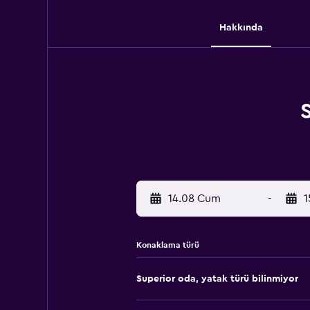
Hakkında
14.08 Cum
-
1
Konaklama türü
Superior oda, yatak türü bilinmiyor