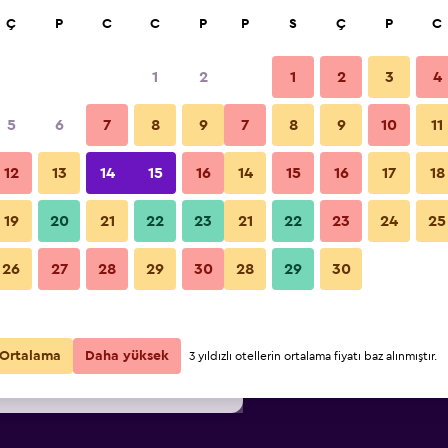
a
Ç
P
C
C
P
P
S
Ç
P
C
1
2
1
2
3
4
0
/
En ucuz gecelik fiyat
5
6
7
8
9
7
8
9
10
11
i
Gecelik
12
13
14
15
16
14
15
16
17
18
toplam
19
20
21
22
23
21
22
23
24
25
₺1.330
Fırsatı Görüntüle
26
27
28
29
30
28
29
30
₺1.504
Fırsatı Görüntüle
₺1.647
Fırsatı Görüntüle
Ortalama
Daha yüksek
3 yıldızlı otellerin ortalama fiyatı baz alınmıştır.
ırsat