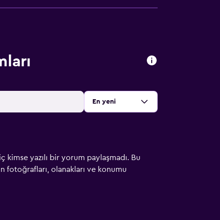
mları
Sırala
:
En yeni
iç kimse yazılı bir yorum paylaşmadı. Bu
çin fotoğrafları, olanakları ve konumu