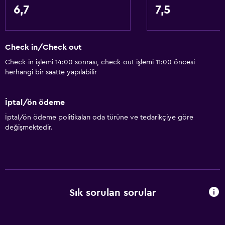
6,7
7,5
Duş kabini
Temel özellikler
Check in/Check out
WiFi (ek ücret)
Check-in işlemi 14:00 sonrası, check-out işlemi 11:00 öncesi
herhangi bir saatte yapılabilir
İnternet
Havlu
İptal/ön ödeme
Klimalı
İptal/ön ödeme politikaları oda türüne ve tedarikçiye göre
Isıtma
değişmektedir.
Restoranlar
Buzdolabı
Otomat (atıştırmalık)
Sık sorulan sorular
Mikrodalga