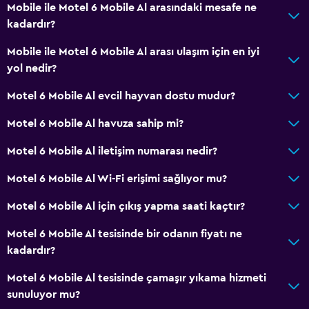
Çamaşırhane
Mobile ile Motel 6 Mobile Al arasındaki mesafe ne
kadardır?
Çamaşır yıkama tesisleri
Çamaşırhane
Mobile ile Motel 6 Mobile Al arası ulaşım için en iyi
yol nedir?
Yapılacaklar
Motel 6 Mobile Al evcil hayvan dostu mudur?
Hediyelik eşya mağazası
Motel 6 Mobile Al havuza sahip mi?
Casino
Motel 6 Mobile Al iletişim numarası nedir?
Genel
Motel 6 Mobile Al Wi-Fi erişimi sağlıyor mu?
Telefon
Motel 6 Mobile Al için çıkış yapma saati kaçtır?
Bağlantılı oda(lar) mevcuttur
Motel 6 Mobile Al tesisinde bir odanın fiyatı ne
kadardır?
Sağlık ve güvenlik
Günlük oda hizmetleri
Motel 6 Mobile Al tesisinde çamaşır yıkama hizmeti
sunuluyor mu?
Kasa