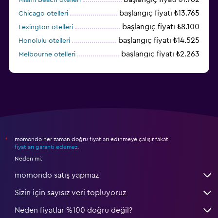
başlangıç fiyatı ₺13.765
Chicago otelleri
başlangıç fiyatı ₺8.100
Lexington otelleri
başlangıç fiyatı ₺14.525
Honolulu otelleri
başlangıç fiyatı ₺2.263
Melbourne otelleri
başlangıç fiyatı ₺3.393
Salt Lake City otelleri
momondo her zaman doğru fiyatları edinmeye çalışır fakat
*
fiyatları garanti edemez
.
Neden mi:
momondo satış yapmaz
Sizin için sayısız veri topluyoruz
Neden fiyatlar %100 doğru değil?