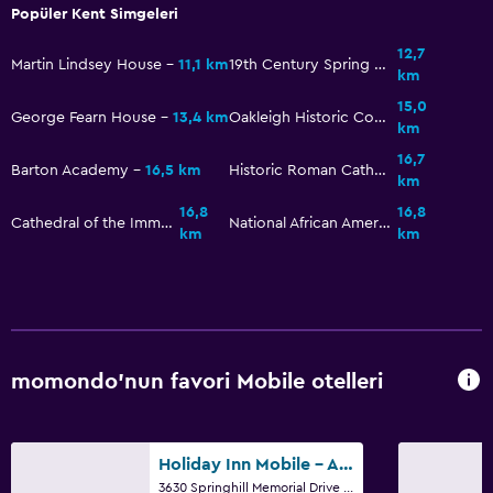
Popüler Kent Simgeleri
12,7
Martin Lindsey House
11,1 km
19th Century Spring Hill Neighborhood Thematic Resource
km
15,0
George Fearn House
13,4 km
Oakleigh Historic Complex
km
16,7
Barton Academy
16,5 km
Historic Roman Catholic Properties in Mobile Multiple Property Submission
km
16,8
16,8
Cathedral of the Immaculate Conception
National African American Archives and Museum
km
km
momondo'nun favori Mobile otelleri
Holiday Inn Mobile - Airport By IHG
3630 Springhill Memorial Drive South, Mobile, AL