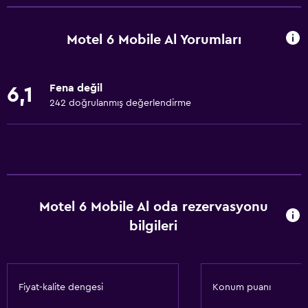
Birimin tamamına tekerlekli sandalye ile erişilebilir
Evcil hayvan istek üzerine kabul edilir. Ek ücret talep
Motel 6 Mobile Al Yorumları
edilebilir.
Artırılmış erişilebilirlik
Fena değil
6,1
Engellilere uygun duş
242 doğrulanmış değerlendirme
Engelli otoparkı
Adapte banyo
Özel Sigara İçilir Alan
Banyo
Motel 6 Mobile Al oda rezervasyonu
Küvet
bilgileri
Tuvalet
Tuvalet kağıdı
Duş
Fiyat-kalite dengesi
Konum puanı
Özel banyo