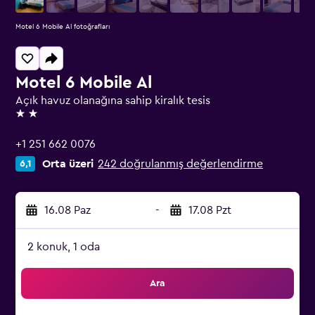
Motel 6 Mobile Al fotoğrafları
Motel 6 Mobile Al
Açık havuz olanağına sahip kiralık tesis
2 yıldız
+1 251 662 0076
Orta üzeri
242 doğrulanmış değerlendirme
6,1
16.08 Paz
-
17.08 Pzt
2 konuk, 1 oda
Ara