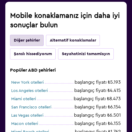
Mobile konaklamanız için daha iyi
sonuçlar bulun
Diğer şehirler
Alternatif konaklamalar
Şanslı hissediyorum
Seyahatinizi tamamlayın
Popüler ABD şehirleri
başlangıç fiyatı ₺5.193
New York otelleri
başlangıç fiyatı ₺4.415
Los Angeles otelleri
başlangıç fiyatı ₺8.473
Miami otelleri
başlangıç fiyatı ₺6.154
San Francisco otelleri
başlangıç fiyatı ₺6.501
Las Vegas otelleri
başlangıç fiyatı ₺4.155
Macon otelleri
başlangıç fiyatı ₺1.762
Miami Beach otelleri