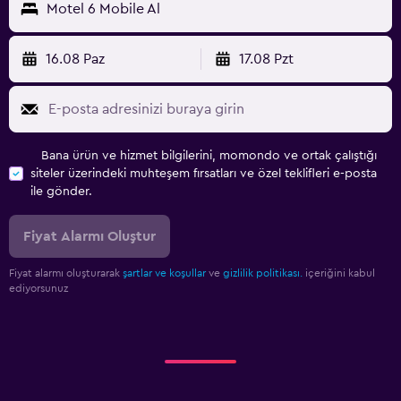
Motel 6 Mobile Al
16.08 Paz
17.08 Pzt
Bana ürün ve hizmet bilgilerini, momondo ve ortak çalıştığı
siteler üzerindeki muhteşem fırsatları ve özel teklifleri e-posta
ile gönder.
Fiyat Alarmı Oluştur
Fiyat alarmı oluşturarak
şartlar ve koşullar
ve
gizlilik politikası.
içeriğini kabul
ediyorsunuz