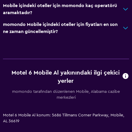
Mobile içindeki oteller için momondo kaç operatörü
Park ve ulaşım
aramaktadır?
Ücretsiz otopark
momondo Mobile içindeki oteller için fiyatları en son
ne zaman güncellemiştir?
Medya ve eğlence
Kablo veya Uydu TV
Hizmetler ve kolaylıklar
Motel 6 Mobile Al yakınındaki ilgi çekici
24 saat resepsiyon
yerler
Havuz
momondo tarafından düzenlenen Mobile, Alabama cazibe
merkezleri
Açık havuz
Motel 6 Mobile Al konum: 5686 Tillmans Corner Parkway, Mobile,
AL 36619