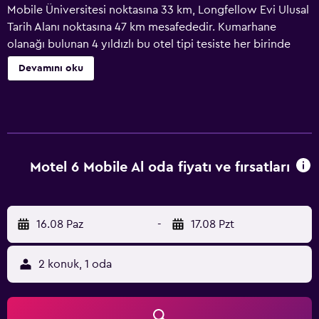
Mobile Üniversitesi noktasına 33 km, Longfellow Evi Ulusal
Tarih Alanı noktasına 47 km mesafededir. Kumarhane
olanağı bulunan 4 yıldızlı bu otel tipi tesiste her birinde
özel banyo yer alan klimalı odalar mevcuttur. Otel tipi
Devamını oku
tesis, açık havuz ve 24 saat açık resepsiyon sunar. Tüm
birimler konuklara buzdolabı imkanı sunar. Mobile Carnival
Museum, Motel 6-Mobile, AL tesisine 19 km uzaklıktayken
USS Alabama Battleship Memorial Park 23 km uzaklıktadır.
Mobile Bölge Havaalanı 18 km mesafededir.
Motel 6 Mobile Al oda fiyatı ve fırsatları
16.08 Paz
-
17.08 Pzt
2 konuk, 1 oda