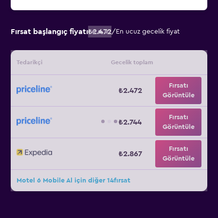
Fırsat başlangıç fiyatı
₺2.472
/
En ucuz gecelik fiyat
Tedarikçi
Gecelik toplam
Fırsatı
₺2.472
Görüntüle
Fırsatı
₺2.744
Görüntüle
Fırsatı
₺2.867
Görüntüle
Motel 6 Mobile Al için diğer 14fırsat