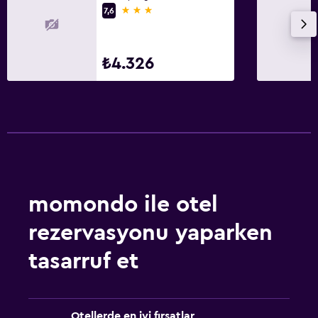
3 yıldız
7,6
₺4.326
momondo ile otel
rezervasyonu yaparken
tasarruf et
Otellerde en iyi fırsatlar