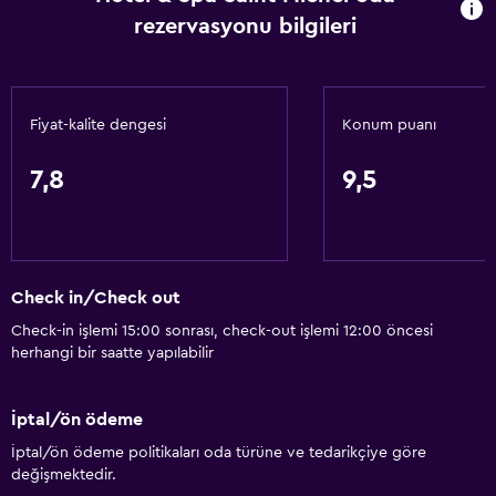
rezervasyonu bilgileri
Genel
Aile odaları
Fiyat-kalite dengesi
Konum puanı
Şömine
Oturma alanı
7,8
9,5
Bahçe manzaralı
Ahşap veya parke yer döşemesi
Ses geçirmezlik
Check in/Check out
Kent simgesi manzarası
Check-in işlemi 15:00 sonrası, check-out işlemi 12:00 öncesi
Telefon
herhangi bir saatte yapılabilir
Dağ manzaralı
İptal/ön ödeme
Temel özellikler
İptal/ön ödeme politikaları oda türüne ve tedarikçiye göre
Ücretsiz WiFi
değişmektedir.