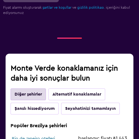
Fiyat alarmı oluşturarak
şartlar ve koşullar
ve
gizlilik politikası.
içeriğini kabul
ediyorsunuz
Monte Verde konaklamanız için
daha iyi sonuçlar bulun
Diğer şehirler
Alternatif konaklamalar
Şanslı hissediyorum
Seyahatinizi tamamlayın
Popüler Brezilya şehirleri
başlangıç fiyatı ₺1.443
Rio de Janeiro otelleri