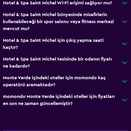
Sauna
Hotel & Spa Saint Michel Wi-Fi erişimi sağlıyor mu?
Hotel & Spa Saint Michel bünyesinde misafirlerin
Restoranlar
kullanabileceği bir spor salonu veya fitness merkezi
Minibar
mevcut mu?
Restoran
Hotel & Spa Saint Michel için çıkış yapma saati
Bar/Lounge
kaçtır?
Kahve makinesi
Hotel & Spa Saint Michel tesisinde bir odanın fiyatı
ne kadardır?
Hizmetler ve kolaylıklar
Monte Verde içindeki oteller için momondo kaç
Emanet kasası
operatörü aramaktadır?
Oda servisi
momondo Monte Verde içindeki oteller için fiyatları
Şapel/mabet
en son ne zaman güncellemiştir?
24 saat resepsiyon
Medya ve eğlence