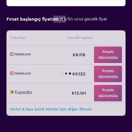
Fırsat başlangıç fiyatı
₺8.118
/
En ucuz gecelik fiyat
Tedarikçi
Gecelik toplam
Fırsatı
₺8.118
Görüntüle
Fırsatı
₺9.122
Görüntüle
Fırsatı
₺12.161
Görüntüle
Hotel & Spa Saint Michel için diğer 5fırsat