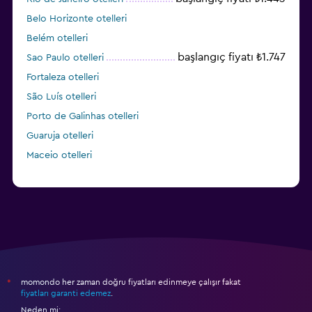
Belo Horizonte otelleri
Belém otelleri
başlangıç fiyatı ₺1.747
Sao Paulo otelleri
Fortaleza otelleri
São Luís otelleri
Porto de Galinhas otelleri
Guaruja otelleri
Maceio otelleri
momondo her zaman doğru fiyatları edinmeye çalışır fakat
*
fiyatları garanti edemez
.
Neden mi: