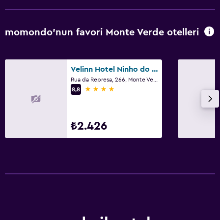
Elektrikli battaniye
Gardırop veya dolap
momondo'nun favori Monte Verde otelleri
Sağlık ve güvenlik
Günlük oda hizmetleri
Velinn Hotel Ninho do Falcao
Rua da Represa, 266, Monte Verde
Kasa
4 yıldız
8,8
Park ve ulaşım
₺2.426
Ücretsiz otopark
Çamaşırhane
Çamaşır yıkama tesisleri
Aile dostu
Çocuk kulübü