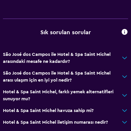
Tüm alanlarda Wi-Fi erişimi
İnternet
Yatak Örtüsü
Havlu
Sık sorulan sorular
Ücretsiz tuvalet malzemeleri
Isıtma
São José dos Campos ile Hotel & Spa Saint Michel
Klimalı
arasındaki mesafe ne kadardır?
São José dos Campos ile Hotel & Spa Saint Michel
Havuz ve spa
arası ulaşım için en iyi yol nedir?
Masaj
Hotel & Spa Saint Michel, farklı yemek alternatifleri
Spa
sunuyor mu?
Jakuzi
Hotel & Spa Saint Michel havuza sahip mi?
Kapalı havuz
Hotel & Spa Saint Michel iletişim numarası nedir?
Açık havuz