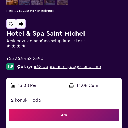
Hotel & Spa Saint Michel fotoğrafları
Hotel & Spa Saint Michel
Açık havuz olanağına sahip kiralık tesis
4 yıldız
+55 353 438 2390
Çok iyi
632 doğrulanmış değerlendirme
8,9
13.08 Per
-
14.08 Cum
2 konuk, 1 oda
Ara