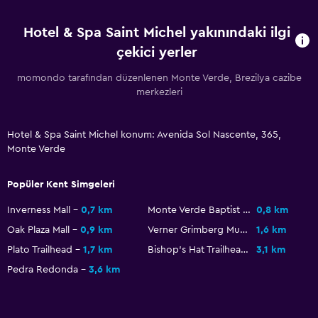
Düz ekran TV
Hotel & Spa Saint Michel yakınındaki ilgi
Kütüphane
çekici yerler
Kablo veya Uydu TV
momondo tarafından düzenlenen Monte Verde, Brezilya cazibe
merkezleri
Erişilebilirlik ve uygunluk
Sigara içilmeyen odalar mevcut
Hotel & Spa Saint Michel konum: Avenida Sol Nascente, 365,
Üst katlara merdivenle erişilebilir
Monte Verde
Özel giriş
Popüler Kent Simgeleri
Dış alan
Inverness Mall
0,7 km
Monte Verde Baptist Church
0,8 km
Teras/Veranda
Oak Plaza Mall
0,9 km
Verner Grimberg Municipal Stadium
1,6 km
Balkon
Plato Trailhead
1,7 km
Bishop's Hat Trailhead
3,1 km
Bahçe
Pedra Redonda
3,6 km
Yatak Odası