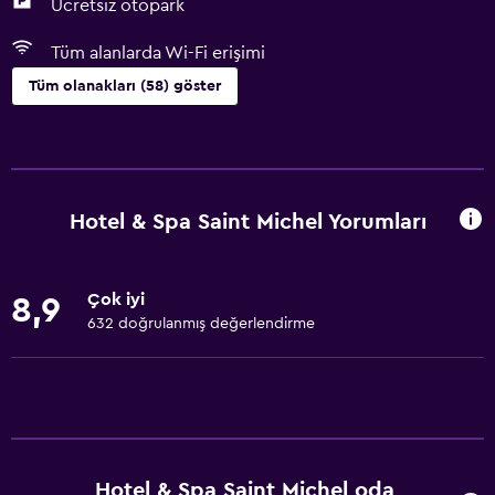
Ücretsiz otopark
Tüm alanlarda Wi-Fi erişimi
Tüm olanakları (58) göster
Banyo
Duş
Duş bonesi
Hotel & Spa Saint Michel Yorumları
Ek banyo
Küvet
Çok iyi
8,9
Spa küveti
632 doğrulanmış değerlendirme
Saç kurutma makinesi
Tuvalet
Tuvalet kağıdı
Bornoz
Hotel & Spa Saint Michel oda
Özel banyo