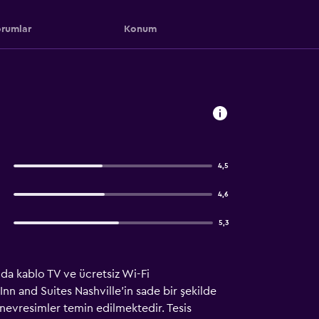
rumlar
Konum
4,5
4,6
5,3
nda kablo TV ve ücretsiz Wi-Fi
Inn and Suites Nashville'in sade bir şekilde
 nevresimler temin edilmektedir. Tesis