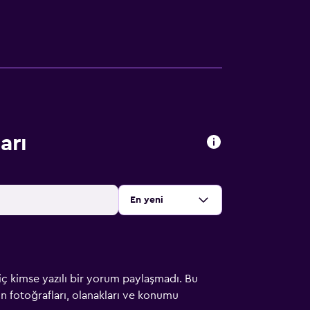
arı
Sırala
:
En yeni
iç kimse yazılı bir yorum paylaşmadı. Bu
çin fotoğrafları, olanakları ve konumu