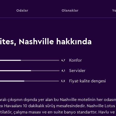
Odalar
Olanaklar
Yo
ites, Nashville hakkında
Konfor
4,7
Servisler
6,1
Fiyat-kalite dengesi
5,2
lı çıkışının dışında yer alan bu Nashville motelinin her odası
sı Havaalanı 10 dakikalık sürüş mesafesindedir. Nashville Lotus 
ilatör, çalışma masası ve en-suite banyo standarttır. Havlu ve