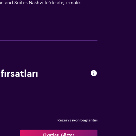
 and Suites Nashville'de atıştırmalık
dyumu'na 13 kilometre ve Opryland Hotel'in
ırsatları
Rezervasyon bağlantısı
Fiyatları Göster