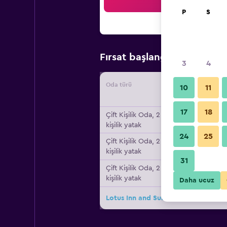
Ar
P
S
₺2.7
Fırsat başlangıç fiyatı
3
4
Oda türü
Tedarikç
10
11
17
18
Çift ​Kişilik Oda, 2 çift
kişilik yatak
24
25
Çift ​Kişilik Oda, 2 çift
kişilik yatak
31
Çift ​Kişilik Oda, 2 çift
kişilik yatak
Daha ucuz
Lotus Inn and Suites için diğer 14fırs