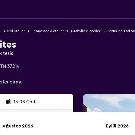
ABDki oteller
Tennesseeki oteller
Nashvilleki oteller
Lotus Inn and Su
ites
k tesis
 TN 37214
erlendirme
15.08 Cmt
Ağustos 2026
Eylül 2026