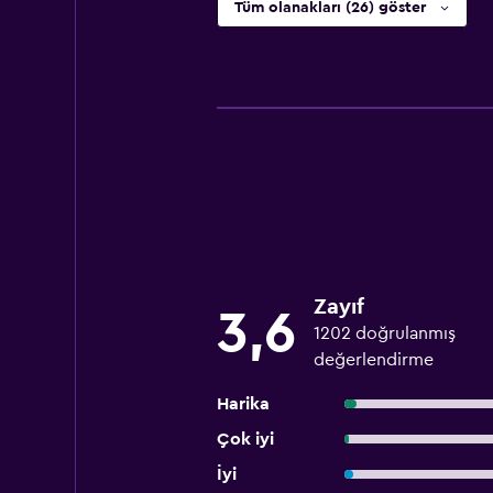
Tüm olanakları (26) göster
Zayıf
3,6
1202 doğrulanmış
değerlendirme
Harika
Çok iyi
İyi