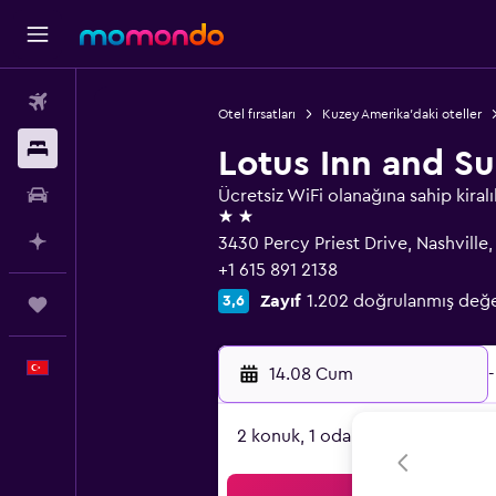
Uçak Bileti
Otel fırsatları
Kuzey Amerika'daki oteller
Konaklama
Lotus Inn and Su
Kiralık Araç
Ücretsiz WiFi olanağına sahip kiralı
2 yıldız
AI ile Planla
3430 Percy Priest Drive, Nashville,
+1 615 891 2138
Zayıf
1.202 doğrulanmış değ
3,6
Trips
Türkçe
14.08 Cum
-
2 konuk, 1 oda