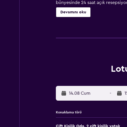
bünyesinde 24 saat açık resepsiyon
otomatı ve ücretsiz otopark bulun
Devamını oku
bahçesine 8,7 kilometre uzaklıktadı
Lotu
14.08 Cum
-
1
Konaklama türü
Çift ​Kişilik Oda, 2 çift kişilik yatak