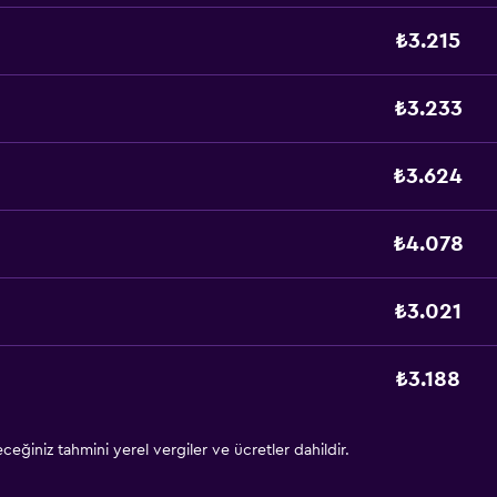
₺3.215
₺3.233
₺3.624
₺4.078
₺3.021
₺3.188
eğiniz tahmini yerel vergiler ve ücretler dahildir.