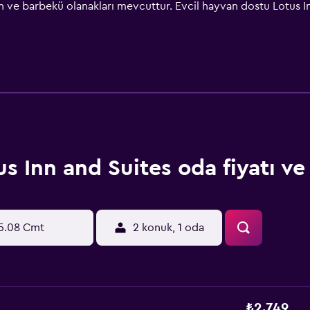
 ve barbekü olanakları mevcuttur. Evcil hayvan dostu Lotus Inn
maktadır. Motel, Grand Ole Opry'ye 8,3 kilometre, Nissan Sta
r. Elm Hill Marina 4 dakikalık sürüş mesafesindedir.
s Inn and Suites oda fiyatı ve f
5.08 Cmt
2 konuk, 1 oda
₺2.749