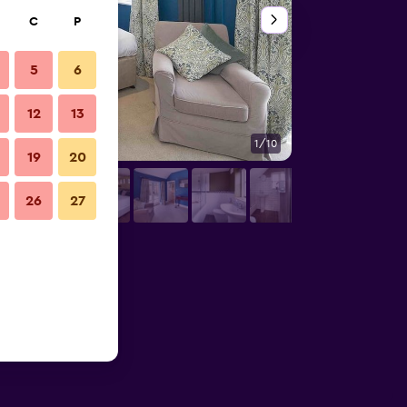
C
P
5
6
12
13
1/10
Yatak Odası
19
20
26
27