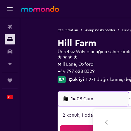
Uçak Bileti
Otel fırsatları
Avrupa'daki oteller
Birleş
Konaklama
Hill Farm
Kiralık Araç
Ücretsiz WiFi olanağına sahip kiralı
4 yıldız
AI ile Planla
Mill Lane, Oxford
+44 797 628 8329
Çok iyi
1.271 doğrulanmış de
8,7
Trips
Türkçe
14.08 Cum
-
2 konuk, 1 oda