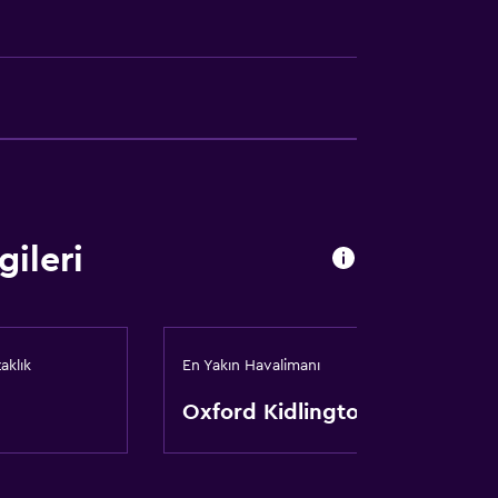
k
ta
gileri
aklık
En Yakın Havalimanı
Oxford Kidlington