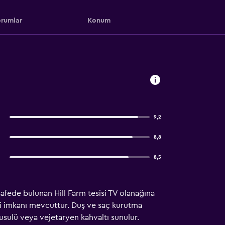
rumlar
Konum
9,2
8,8
8,5
fede bulunan Hill Farm tesisi TV olanağına
ri imkanı mevcuttur. Duş ve saç kurutma
usulü veya vejetaryen kahvaltı sunulur.