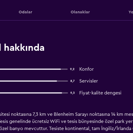
Odalar
Olanaklar
Yo
d hakkında
Konfor
9,2
Servisler
8,7
Fiyat-kalite dengesi
9,3
tesi noktasına 7,3 km ve Blenheim Sarayı noktasına 14 km mesa
Tesis genelinde ücretsiz WiFi ve tesis bünyesinde özel park ye
zel banyo mevcuttur. Tesiste kontinental, tam İngiliz/İrlanda 