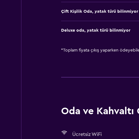
Çift ​Kişilik Oda, yatak türü bilinmiyor
Deluxe oda, yatak türü bilinmiyor
*
Toplam fiyata çıkış yaparken ödeyebilec
Oda ve Kahvaltı 
Ücretsiz WiFi