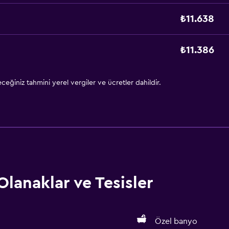
₺11.638
₺11.386
eğiniz tahmini yerel vergiler ve ücretler dahildir.
Olanaklar ve Tesisler
Özel banyo