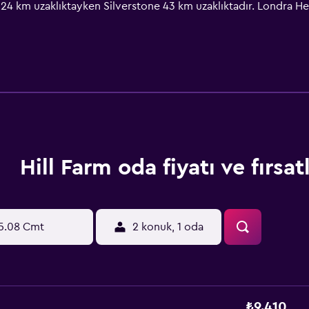
ne 24 km uzaklıktayken Silverstone 43 km uzaklıktadır. Londra
Hill Farm oda fiyatı ve fırsatl
5.08 Cmt
2 konuk, 1 oda
₺9.410