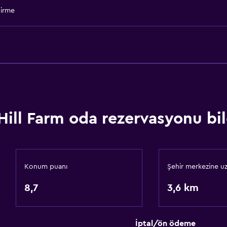
Özel banyo
dirme
Erişilebilirlik ve uygunlu
Sigara içilmez
Birimin tamamı zemin kat
Engelli otoparkı
Özel Sigara İçilir Alan
Hill Farm oda rezervasyonu bil
Özel giriş
Konum puanı
Şehir merkezine uz
Park ve ulaşım
8,7
3,6 km
Ücretsiz otopark
Özel park yeri
İptal/ön ödeme