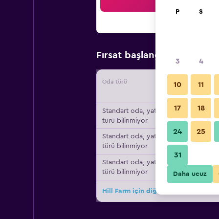
Ar
P
S
₺9.41
Fırsat başlangıç fiyatı
3
4
Oda türü
Tedarikç
10
11
17
18
Standart oda, yatak
türü bilinmiyor
24
25
Standart oda, yatak
türü bilinmiyor
31
Standart oda, yatak
türü bilinmiyor
Daha ucuz
Hill Farm için diğer 10fırsat