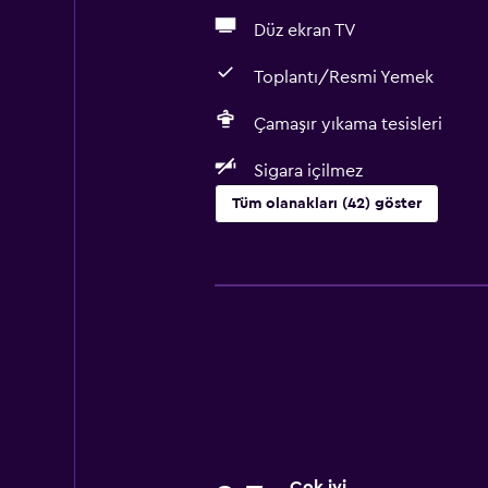
Düz ekran TV
Toplantı/Resmi Yemek
Çamaşır yıkama tesisleri
Sigara içilmez
Tüm olanakları (42) göster
Temel özellikler
Ücretsiz WiFi
Tüm alanlarda Wi-Fi erişimi
İnternet
Yatak Örtüsü
Havlu
Vantilatör
Çok iyi