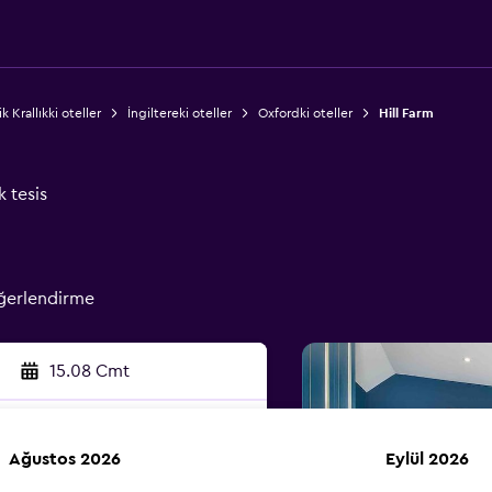
ik Krallıkki oteller
İngiltereki oteller
Oxfordki oteller
Hill Farm
k tesis
ğerlendirme
15.08 Cmt
Ağustos 2026
Eylül 2026