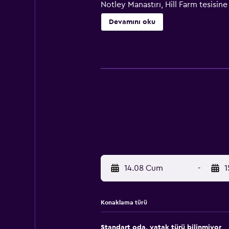
Notley Manastırı, Hill Farm tesisi
Devamını oku
14.08 Cum
-
1
Konaklama türü
Standart oda, yatak türü bilinmiyor