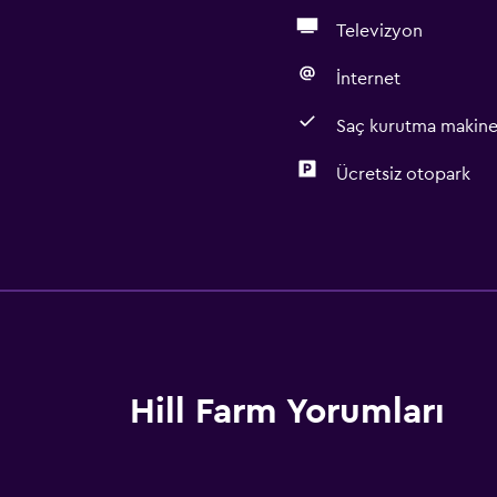
Televizyon
İnternet
Saç kurutma makine
Ücretsiz otopark
Banyo
Küvet
Saç kurutma makinesi
Tuvalet
Tuvalet kağıdı
Hill Farm Yorumları
Duş
Duş bonesi