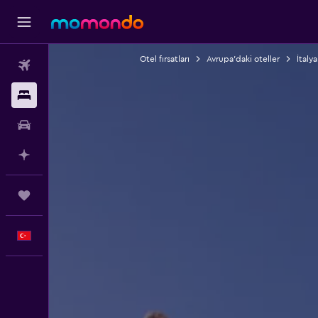
Otel fırsatları
Avrupa'daki oteller
İtalya
Uçak Bileti
Konaklama
Kiralık Araç
AI ile Planla
Trips
Türkçe