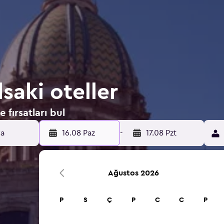
saki oteller
 fırsatları bul
16.08 Paz
-
17.08 Pzt
Ağustos 2026
P
S
Ç
P
C
C
P