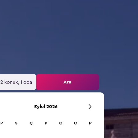
Ara
2 konuk, 1 oda
Eylül 2026
P
S
Ç
P
C
C
P