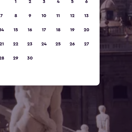
1
2
3
4
5
6
7
8
9
10
11
12
13
14
15
16
17
18
19
20
21
22
23
24
25
26
27
28
29
30