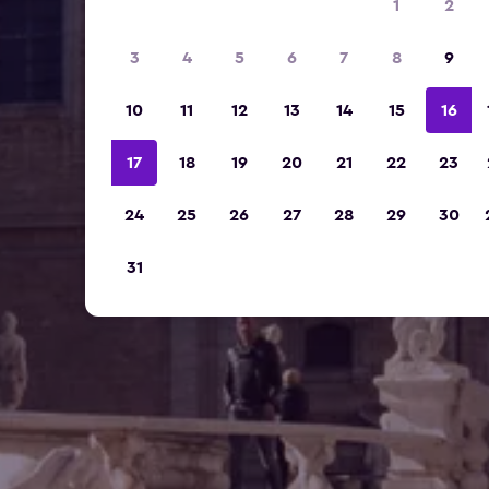
1
2
3
4
5
6
7
8
9
10
11
12
13
14
15
16
17
18
19
20
21
22
23
24
25
26
27
28
29
30
31