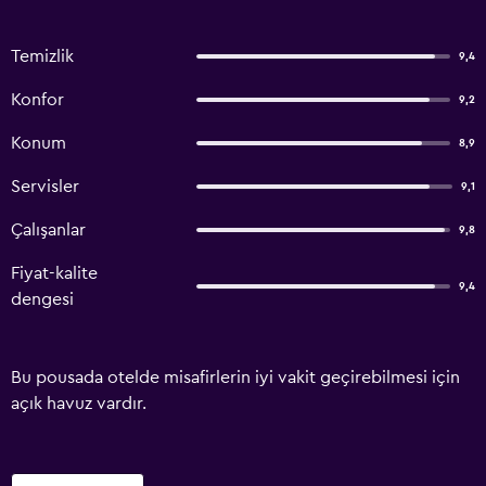
Temizlik
9,4
Konfor
9,2
Konum
8,9
Servisler
9,1
Çalışanlar
9,8
Fiyat-kalite
9,4
dengesi
Bu pousada otelde misafirlerin iyi vakit geçirebilmesi için
açık havuz vardır.