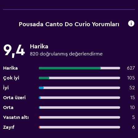
Pousada Canto Do Curio Yorumları
9,4
Harika
820 doğrulanmış değerlendirme
Harika
627
Çok iyi
105
İyi
52
Orta üzeri
15
Orta
10
Vasatın altı
5
Zayıf
6