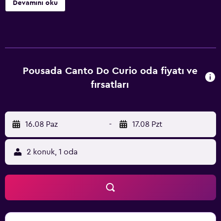
Devamını oku
Pousada Canto Do Curio oda fiyatı ve
fırsatları
16.08 Paz
-
17.08 Pzt
2 konuk, 1 oda