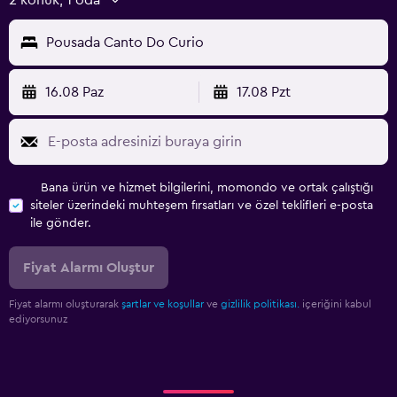
Pousada Canto Do Curio
16.08 Paz
17.08 Pzt
Bana ürün ve hizmet bilgilerini, momondo ve ortak çalıştığı
siteler üzerindeki muhteşem fırsatları ve özel teklifleri e-posta
ile gönder.
Fiyat Alarmı Oluştur
Fiyat alarmı oluşturarak
şartlar ve koşullar
ve
gizlilik politikası.
içeriğini kabul
ediyorsunuz