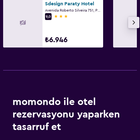
Sdesign Paraty Hotel
Avenida Roberto Silveira 751, Paraty
3 yıldız
9,0
₺6.946
momondo ile otel
rezervasyonu yaparken
tasarruf et