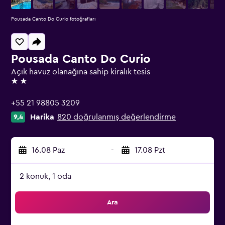
Pousada Canto Do Curio fotoğrafları
Pousada Canto Do Curio
Açık havuz olanağına sahip kiralık tesis
2 yıldız
+55 21 98805 3209
Harika
820 doğrulanmış değerlendirme
9,4
16.08 Paz
-
17.08 Pzt
2 konuk, 1 oda
Ara