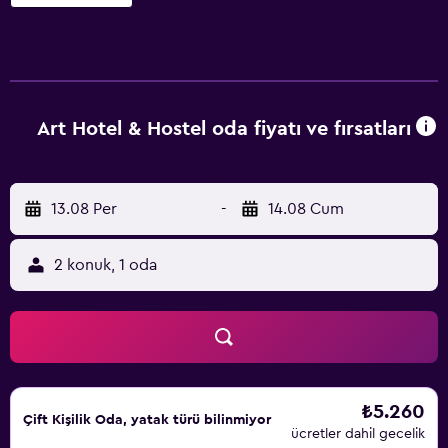
Passau Tren İstasyonu'na 700 metre, Passau Üniversitesi'ne
ise 1 km uzaklıktadır. Caddenin karşısındaki bir kafede
08:30'dan itibaren kahvaltı servisi yapılmaktadır.
Art Hotel & Hostel oda fiyatı ve fırsatları
13.08 Per
-
14.08 Cum
2 konuk, 1 oda
₺5.260
Çift ​Kişilik Oda, yatak türü bilinmiyor
ücretler dahil gecelik