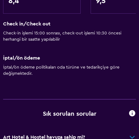
8,4
9,5
Ücretsiz WiFi
İnternet
Yatak Örtüsü
Check in/Check out
Havlu
Check-in işlemi 15:00 sonrası, check-out işlemi 10:30 öncesi
herhangi bir saatte yapılabilir
Isıtma
İptal/ön ödeme
Erişilebilirlik ve uygunluk
İptal/ön ödeme politikaları oda türüne ve tedarikçiye göre
Alerjisiz oda
değişmektedir.
Sigara içilmez
Hipoalerjenik
Üst katlara merdivenle erişilebilir
Sık sorulan sorular
Medya ve eğlence
Düz ekran TV
Art Hotel & Hostel havuza sahip mi?
Ortak lobi/TV alanı