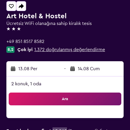
Art Hotel & Hostel
Ücretsiz WiFi olanağına sahip kiralık tesis
3 yıldız
+49 851 8517 8582
Çok iyi
1.372 doğrulanmış değerlendirme
8,2
13.08 Per
-
14.08 Cum
2 konuk, 1 oda
Ara