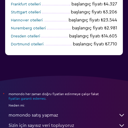
başlangıç fiyatı ₺4.327
Frankfurt otelleri
başlangıç fiyatı ₺3.206
Stuttgart otelleri
başlangıç fiyatı ₺23.544
Hannover otelleri
başlangıç fiyatı ₺2.981
Nuremberg otelleri
başlangıç fiyatı ₺14.605
Dresden otelleri
başlangıç fiyatı ₺7.710
Dortmund otelleri
başlangıç fiyatı ₺2.791
Bremen otelleri
momondo her zaman doğru fiyatları edinmeye çalışır fakat
*
fiyatları garanti edemez
.
Neden mi:
momondo satış yapmaz
Sizin için sayısız veri topluyoruz