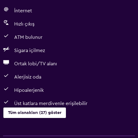
İnternet
Hızlı çıkış
ATM bulunur
Sigara içilmez
Ortak lobi/TV alanı
Alerjisiz oda
Hipoalerjenik
Üst katlara merdivenle erişilebilir
Tüm olanakları (27) göster
Genel
Aile odaları