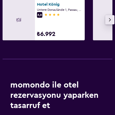
Hotel König
Untere Donaulände 1, Passau, Bavyera
4 yıldız
8,8
₺6.992
momondo ile otel
rezervasyonu yaparken
tasarruf et