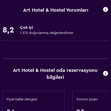
Oturma alanı
Art Hotel & Hostel Yorumları
Şehir manzaralı
Ahşap veya parke yer döşemesi
Çok iyi
8,2
Çekyat
1.372 doğrulanmış değerlendirme
Depo
Banyo
Tuvalet
Ortak banyo
Art Hotel & Hostel oda rezervasyonu
Ortak tuvalet
bilgileri
Duş
Özel banyo
Fiyat-kalite dengesi
Konum puanı
Temel özellikler