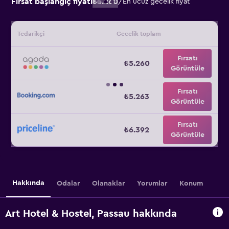
Fırsat başlangıç fiyatı
₺5.260
/
En ucuz gecelik fiyat
Tedarikçi
Gecelik toplam
Fırsatı
₺5.260
Görüntüle
Fırsatı
₺5.263
Görüntüle
Fırsatı
₺6.392
Görüntüle
Hakkında
Odalar
Olanaklar
Yorumlar
Konum
Art Hotel & Hostel, Passau hakkında