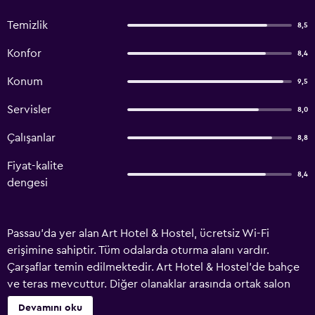
Temizlik
8,5
Konfor
8,4
Konum
9,5
Servisler
8,0
Çalışanlar
8,8
Fiyat-kalite
8,4
dengesi
Passau'da yer alan Art Hotel & Hostel, ücretsiz Wi-Fi
erişimine sahiptir. Tüm odalarda oturma alanı vardır.
Çarşaflar temin edilmektedir. Art Hotel & Hostel'de bahçe
ve teras mevcuttur. Diğer olanaklar arasında ortak salon
sayılabilir. Otel/hostel, Passau Katedrali'ne 300 metre,
Devamını oku