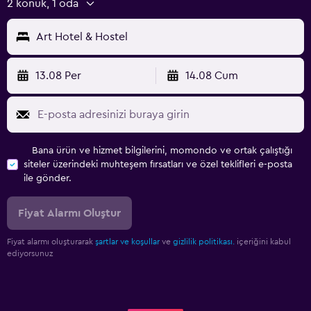
2 konuk, 1 oda
Art Hotel & Hostel
13.08 Per
14.08 Cum
Bana ürün ve hizmet bilgilerini, momondo ve ortak çalıştığı
siteler üzerindeki muhteşem fırsatları ve özel teklifleri e-posta
ile gönder.
Fiyat Alarmı Oluştur
Fiyat alarmı oluşturarak
şartlar ve koşullar
ve
gizlilik politikası.
içeriğini kabul
ediyorsunuz