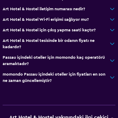
Art Hotel & Hostel iletişim numarası nedir?
Dış alan
Art Hotel & Hostel Wi-Fi erişimi sağlıyor mu?
Teras/Veranda
Art Hotel & Hostel için çıkış yapma saati kaçtır?
Bahçe
Art Hotel & Hostel tesisinde bir odanın fiyatı ne
Hizmetler ve kolaylıklar
kadardır?
ATM bulunur
Passau içindeki oteller için momondo kaç operatörü
Hızlı çıkış
aramaktadır?
momondo Passau içindeki oteller için fiyatları en son
Çalışma alanı
ne zaman güncellemiştir?
Çalışma masası
Art Hotel & Hostel yakınındaki ilgi çekici