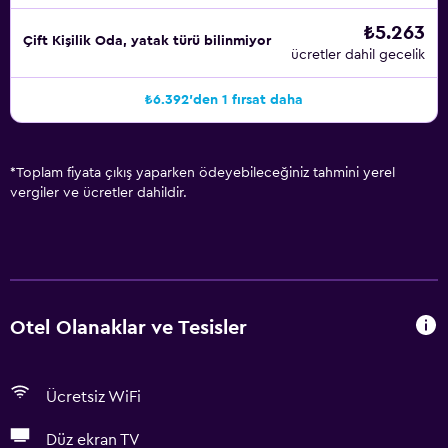
₺5.263
Çift ​Kişilik Oda, yatak türü bilinmiyor
ücretler dahil gecelik
₺6.392'den 1 fırsat daha
*
Toplam fiyata çıkış yaparken ödeyebileceğiniz tahmini yerel
vergiler ve ücretler dahildir.
Otel Olanaklar ve Tesisler
Ücretsiz WiFi
Düz ekran TV