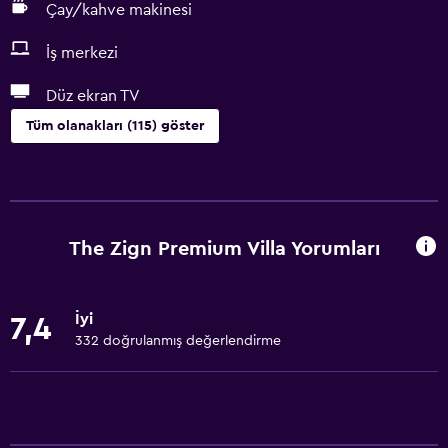
Çay/kahve makinesi
İş merkezi
Düz ekran TV
Tüm olanakları (115) göster
Genel
Cam Kenarı
Aile odaları
The Zign Premium Villa Yorumları
Bahçe manzaralı
İç avlu manzarası
İyi
7,4
Kilitli dolaplar
332 doğrulanmış değerlendirme
Havuz manzaralı
Depo
Oturma alanı