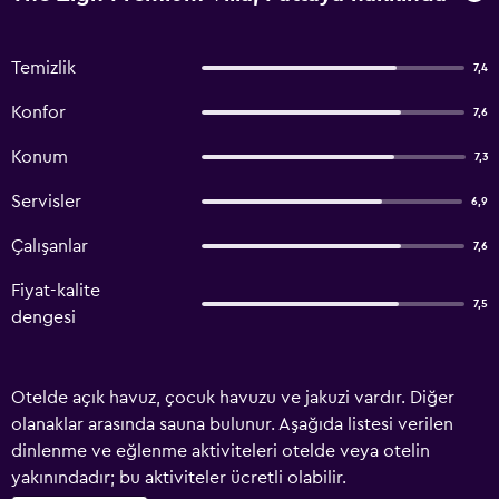
Temizlik
7,4
Konfor
7,6
Konum
7,3
Servisler
6,9
Çalışanlar
7,6
Fiyat-kalite
7,5
dengesi
Otelde açık havuz, çocuk havuzu ve jakuzi vardır. Diğer
olanaklar arasında sauna bulunur. Aşağıda listesi verilen
dinlenme ve eğlenme aktiviteleri otelde veya otelin
yakınındadır; bu aktiviteler ücretli olabilir.