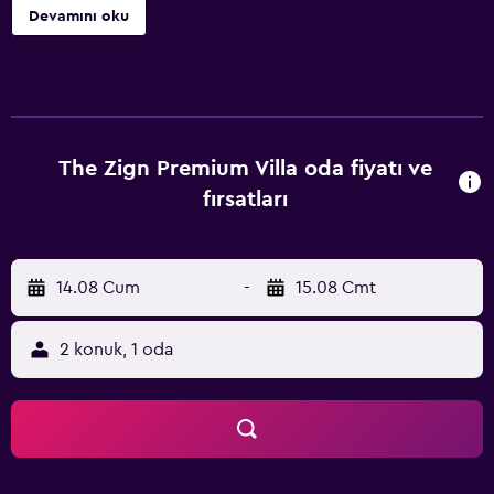
Devamını oku
The Zign Premium Villa oda fiyatı ve
fırsatları
14.08 Cum
-
15.08 Cmt
2 konuk, 1 oda