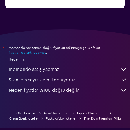
başlangıç fiyatı ₺2.314
Koh Kood otelleri
momondo her zaman doğru fiyatları edinmeye çalışır fakat
*
fiyatları garanti edemez
.
Neden mi:
momondo satış yapmaz
Sizin için sayısız veri topluyoruz
Neden fiyatlar %100 doğru değil?
Otel fırsatları
Asya'daki oteller
Tayland'taki oteller
Chon Buriki oteller
Pattaya'daki oteller
The Zign Premium Villa