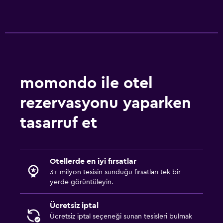
Sauna
Dış alan
Dış mekan mobilyası
Dış mekanda şömine
Piknik alanı
momondo ile otel
Özel plaj
rezervasyonu yaparken
Bahçe
tasarruf et
Teras/Veranda
Plaj sandalyesi
Balkon
Otellerde en iyi fırsatlar
3+ milyon tesisin sunduğu fırsatları tek bir
yerde görüntüleyin.
Restoranlar
Elektrikli su ısıtıcı
Ücretsiz iptal
Ücretsiz iptal seçeneği sunan tesisleri bulmak
Restoran