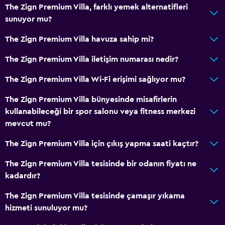
The Zign Premium Villa, farklı yemek alternatifleri
Sigara içilmeyen odalar mevcut
sunuyor mu?
Artırılmış erişilebilirlik
The Zign Premium Villa havuza sahip mi?
Asansör
The Zign Premium Villa iletişim numarası nedir?
Alerjisiz oda
Engelli tuvalet tutamağı
The Zign Premium Villa Wi-Fi erişimi sağlıyor mu?
Üst katlara merdivenle erişilebilir
The Zign Premium Villa bünyesinde misafirlerin
kullanabileceği bir spor salonu veya fitness merkezi
Banyo
mevcut mu?
Yüksek klozet
The Zign Premium Villa için çıkış yapma saati kaçtır?
Saç kurutma makinesi
The Zign Premium Villa tesisinde bir odanın fiyatı ne
Bornoz
kadardır?
Özel banyo
The Zign Premium Villa tesisinde çamaşır yıkama
Duş
hizmeti sunuluyor mu?
Duş bonesi