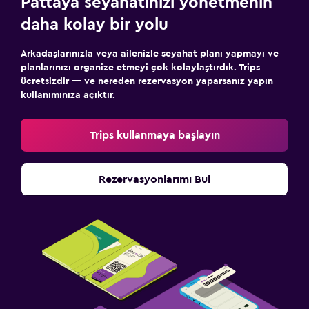
Pattaya seyahatinizi yönetmenin
Medya ve eğlence
daha kolay bir yolu
Düz ekran TV
Kablo veya Uydu TV
Arkadaşlarınızla veya ailenizle seyahat planı yapmayı ve
planlarınızı organize etmeyi çok kolaylaştırdık. Trips
CD çalar
ücretsizdir — ve nereden rezervasyon yaparsanız yapın
Televizyon
kullanımınıza açıktır.
DVD oynatıcı
Trips kullanmaya başlayın
Yatak Odası
Kuş tüyü yastık
Rezervasyonlarımı Bul
Yatak yanında priz
Çekyat
Elbise askılığı
Gardırop veya dolap
Sağlık ve güvenlik