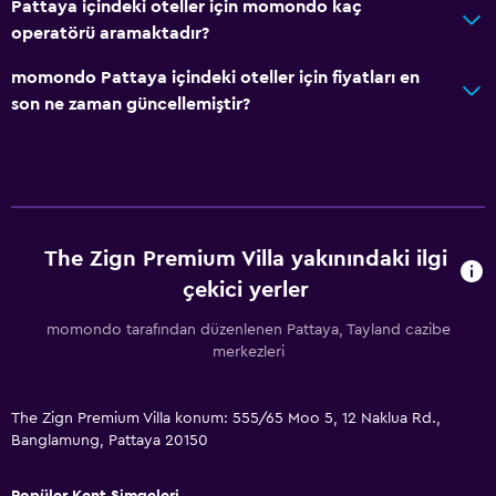
Pattaya içindeki oteller için momondo kaç
Küvet
operatörü aramaktadır?
Tuvalet
momondo Pattaya içindeki oteller için fiyatları en
Tuvalet kağıdı
son ne zaman güncellemiştir?
Diş fırçası
Duş kabini
Temel özellikler
The Zign Premium Villa yakınındaki ilgi
İnternet
çekici yerler
Yangın söndürücü
momondo tarafından düzenlenen Pattaya, Tayland cazibe
Ücretsiz tuvalet malzemeleri
merkezleri
Duman alarmları
Klimalı
The Zign Premium Villa konum: 555/65 Moo 5, 12 Naklua Rd.,
Ücretsiz WiFi
Banglamung, Pattaya 20150
Havlu
Popüler Kent Simgeleri