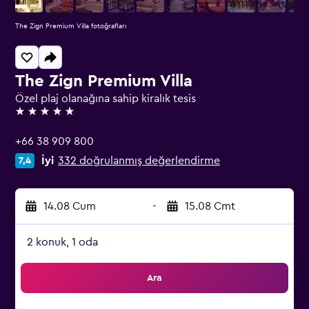
The Zign Premium Villa fotoğrafları
The Zign Premium Villa
Özel plaj olanağına sahip kiralık tesis
5 yıldız
+66 38 909 800
İyi
332 doğrulanmış değerlendirme
7,4
14.08 Cum
-
15.08 Cmt
2 konuk, 1 oda
Ara