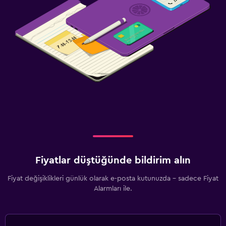
Günlük oda hizmetleri
Ortak alanlarda CCTV
Tesis dışında CCTV
24 saat güvenlik
İlk yardım seti
Çamaşırhane
Çamaşır yıkama tesisleri
Ütüleme servisi
Çamaşırhane
Fiyatlar düştüğünde bildirim alın
Pantolon presi
Fiyat değişiklikleri günlük olarak e-posta kutunuzda - sadece Fiyat
Alarmları ile.
Çalışma alanı
Faks/fotokopi