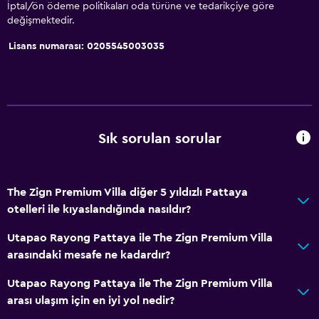
Oda servisi
İptal/ön ödeme politikaları oda türüne ve tedarikçiye göre
değişmektedir.
Tur danışma
Lisans numarası: 0205545003035
Anahtar kart erişimi
Hızlı çıkış
24 saat resepsiyon
Emanet kasası
Sık sorulan sorular
Şişe su
Erişilebilirlik ve uygunluk
The Zign Premium Villa diğer 5 yıldızlı Pattaya
Birimin tamamı zemin katta
otelleri ile kıyaslandığında nasıldır?
Hipoalerjenik
Utapao Rayong Pattaya ile The Zign Premium Villa
Alçak banyo lavabosu
arasındaki mesafe ne kadardır?
Tüysüz yastık
Utapao Rayong Pattaya ile The Zign Premium Villa
Özel Sigara İçilir Alan
arası ulaşım için en iyi yol nedir?
Özel giriş