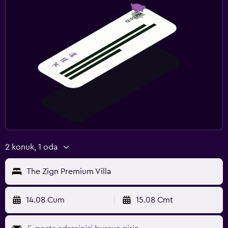
Çalışma masası
Spor
Fitness dersleri
Spor salonu
Park ve ulaşım
Havalimanı servisi
2 konuk, 1 oda
The Zign Premium Villa
14.08 Cum
15.08 Cmt