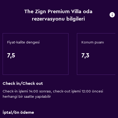
Terlik
The Zign Premium Villa oda
Çekyat
rezervasyonu bilgileri
Ses geçirmez odalar
Ses geçirmezlik
Telefon
Fiyat-kalite dengesi
Konum puanı
Karo/mermer yer döşemesi
7,5
7,3
Hizmetler ve kolaylıklar
ATM bulunur
İş merkezi
Check in/Check out
Uyandırma servisi
Check-in işlemi 14:00 sonrası, check-out işlemi 12:00 öncesi
Kişisel hizmet
herhangi bir saatte yapılabilir
Yerinde döviz alım satım
Toplantı/Resmi Yemek
İptal/ön ödeme