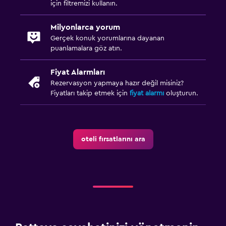
için filtremizi kullanın.
Bar/Lounge
Konaklama birimlerine yiyecek servisi yapılabilir
Milyonlarca yorum
Gerçek konuk yorumlarına dayanan
Atıştırmalık büfesi
puanlamalara göz atın.
Çay/kahve makinesi
Fiyat Alarmları
Buzdolabı
Rezervasyon yapmaya hazır değil misiniz?
Fiyatları takip etmek için
fiyat alarmı
oluşturun.
Aile dostu
Bebek yatağı
Çoçuk havuzu
oteli fırsatlarını ara
Çocuk menüsü
Çocuklar için açık oyun alanı ekipmanı
Oyun alanı
Bebek güvenlik kapıları