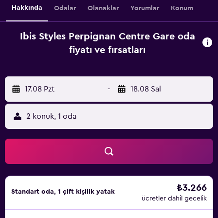
Hakkında
Odalar
Olanaklar
Yorumlar
Konum
Ibis Styles Perpignan Centre Gare oda
fiyatı ve fırsatları
17.08 Pzt
-
18.08 Sal
2 konuk, 1 oda
₺3.266
Standart oda, 1 çift kişilik yatak
ücretler dahil gecelik