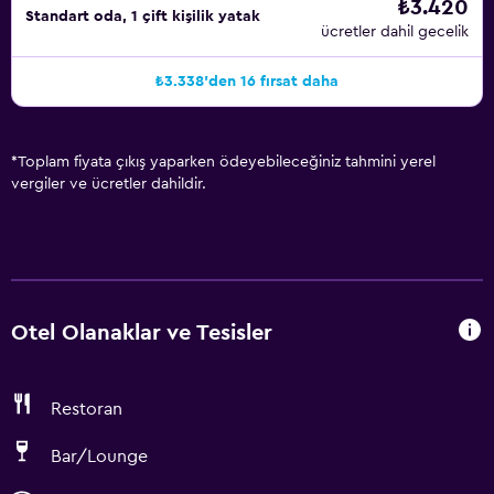
₺3.420
Standart oda, 1 çift kişilik yatak
ücretler dahil gecelik
₺3.338'den 16 fırsat daha
*
Toplam fiyata çıkış yaparken ödeyebileceğiniz tahmini yerel
vergiler ve ücretler dahildir.
Otel Olanaklar ve Tesisler
Restoran
Bar/Lounge