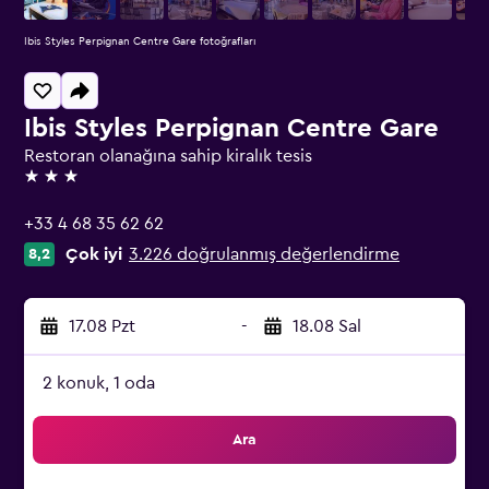
Ibis Styles Perpignan Centre Gare fotoğrafları
Ibis Styles Perpignan Centre Gare
Restoran olanağına sahip kiralık tesis
3 yıldız
+33 4 68 35 62 62
Çok iyi
3.226 doğrulanmış değerlendirme
8,2
17.08 Pzt
-
18.08 Sal
2 konuk, 1 oda
Ara