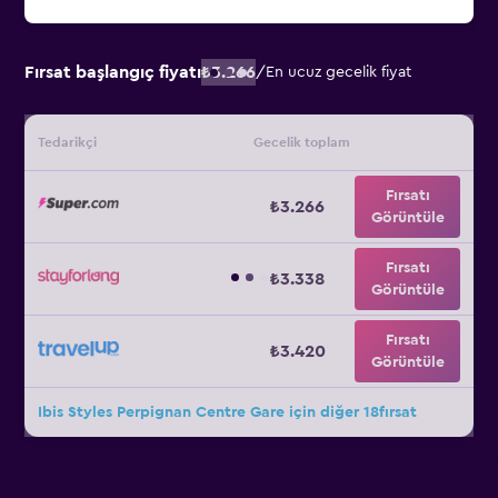
Fırsat başlangıç fiyatı
₺3.266
/
En ucuz gecelik fiyat
Tedarikçi
Gecelik toplam
Fırsatı
₺3.266
Görüntüle
Fırsatı
₺3.338
Görüntüle
Fırsatı
₺3.420
Görüntüle
Ibis Styles Perpignan Centre Gare için diğer 18fırsat