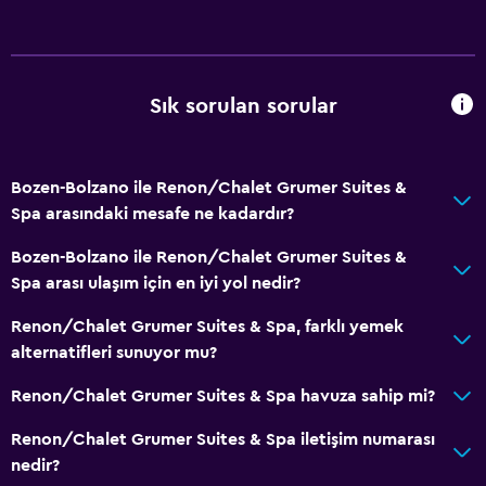
Ata binme
Rüzgar Sörfü
Doğa Yürüyüşü
Sık sorulan sorular
Kızak kayma
Buz pateni
Snowboarding
Bozen-Bolzano ile Renon/Chalet Grumer Suites &
Spa arasındaki mesafe ne kadardır?
Hizmetler ve kolaylıklar
Bozen-Bolzano ile Renon/Chalet Grumer Suites &
Kişisel hizmet
Spa arası ulaşım için en iyi yol nedir?
Hamam (Türk hamamı)
Renon/Chalet Grumer Suites & Spa, farklı yemek
Toplantı/Resmi Yemek
alternatifleri sunuyor mu?
Toplu taşıma biletleri
Renon/Chalet Grumer Suites & Spa havuza sahip mi?
Oda servisi
Renon/Chalet Grumer Suites & Spa iletişim numarası
Kayak ekipmanı kiralama (tesiste)
nedir?