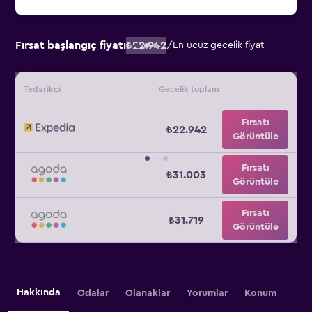
Fırsat başlangıç fiyatı
₺22.942
/
En ucuz gecelik fiyat
Tedarikçi
Gecelik toplam
Fırsatı
₺22.942
Görüntüle
Fırsatı
₺31.003
Görüntüle
Fırsatı
₺31.719
Görüntüle
Hakkında
Odalar
Olanaklar
Yorumlar
Konum