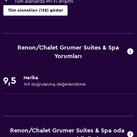
Tüm alanlarda Wi-Fi erişimi
Tüm olanakları (138) göster
Genel
Aile odaları
Bahçe manzaralı
Renon/Chalet Grumer Suites & Spa
Ahşap veya parke yer döşemesi
Yorumları
Kent simgesi manzarası
Kilitli dolaplar
Harika
9,5
Dağ manzaralı
149 doğrulanmış değerlendirme
Havuz manzaralı
Kayak depolama
Depo
Oturma alanı
Renon/Chalet Grumer Suites & Spa oda
Terlik