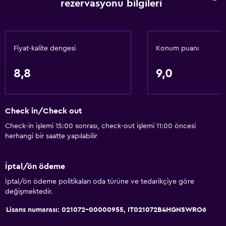
rezervasyonu bilgileri
Çekyat
Solaryum
Ses geçirmezlik
Fiyat-kalite dengesi
Konum puanı
Telefon
8,8
9,0
Müstakil
Yapılacaklar
Check in/Check out
Kayak okulu
Check-in işlemi 15:00 sonrası, check-out işlemi 11:00 öncesi
Bisiklet kiralama
herhangi bir saatte yapılabilir
Balık Avı
Masa üstü oyunları/yapbozlar
İptal/ön ödeme
Bisiklete binme
İptal/ön ödeme politikaları oda türüne ve tedarikçiye göre
değişmektedir.
Okçuluk
Lisans numarası: 021072-00000955, IT021072B4HGNSWRO6
Kayak