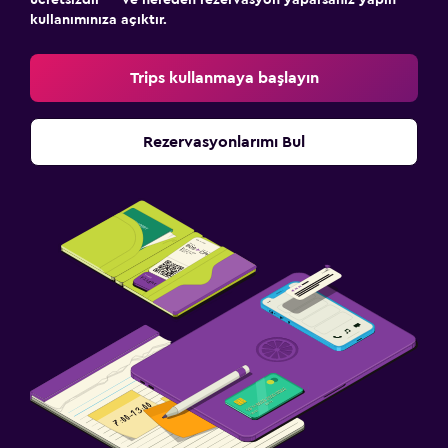
Tuvalet kağıdı
kullanımınıza açıktır.
Duş kabini
Trips kullanmaya başlayın
Erişilebilirlik ve uygunluk
Birimin tamamı zemin katta
Rezervasyonlarımı Bul
Hipoalerjenik
Hipoalerjenik yastık
Tüysüz yastık
Özel Sigara İçilir Alan
Özel giriş
Sigara içilmeyen odalar mevcut
Alerjisiz oda
Üst katlara merdivenle erişilebilir
Medya ve eğlence