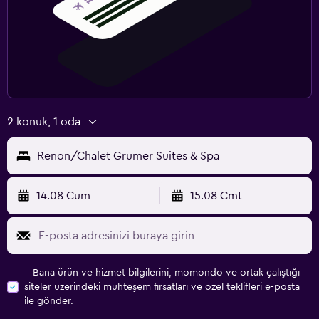
Vale park hizmeti
Dış alan
Açık havada yemek alanı
Dış mekan mobilyası
Bahçe
2 konuk, 1 oda
Teras/Veranda
Renon/Chalet Grumer Suites & Spa
Plaj sandalyesi
Balkon
14.08 Cum
15.08 Cmt
Yatak Odası
Ekstra uzun yataklar (> 2 metre)
Kuş tüyü yastık
Bana ürün ve hizmet bilgilerini, momondo ve ortak çalıştığı
siteler üzerindeki muhteşem fırsatları ve özel teklifleri e-posta
Yatak yanında priz
ile gönder.
Çekyat