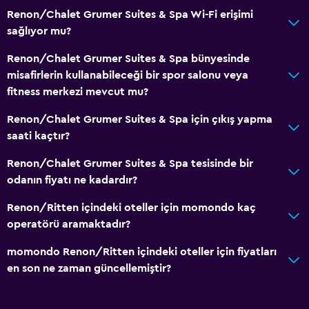
Tur danışma
Renon/Chalet Grumer Suites & Spa Wi-Fi erişimi
Anahtar erişimi
sağlıyor mu?
Hızlı çıkış
Renon/Chalet Grumer Suites & Spa bünyesinde
Özel giriş/çıkış
misafirlerin kullanabileceği bir spor salonu veya
Konferans odaları
fitness merkezi mevcut mu?
Emanet kasası
Renon/Chalet Grumer Suites & Spa için çıkış yapma
Şişe su
saati kaçtır?
Renon/Chalet Grumer Suites & Spa tesisinde bir
Temel özellikler
odanın fiyatı ne kadardır?
Tüm alanlarda Wi-Fi erişimi
Renon/Ritten içindeki oteller için momondo kaç
İnternet
operatörü aramaktadır?
Yangın söndürücü
momondo Renon/Ritten içindeki oteller için fiyatları
Ücretsiz tuvalet malzemeleri
en son ne zaman güncellemiştir?
Duman alarmları
Isıtma