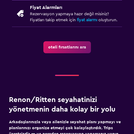
Özel havuz
Fiyat Alarmları
Masaj
Rezervasyon yapmaya hazır değil misiniz?
Fiyatları takip etmek için
fiyat alarmı
oluşturun.
Havuz bar
Sauna
oteli fırsatlarını ara
Banyo
Saç kurutma makinesi
Bornoz
Özel banyo
Duş
Ek tuvalet
Renon/Ritten seyahatinizi
Küvet
yönetmenin daha kolay bir yolu
Bide
Arkadaşlarınızla veya ailenizle seyahat planı yapmayı ve
Tuvalet
planlarınızı organize etmeyi çok kolaylaştırdık. Trips
ücretsizdir — ve nereden rezervasyon yaparsanız yapın