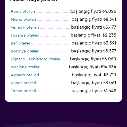
Tesis dışında CCTV
başlangıç fiyatı ₺4.026
İlk yardım seti
Roma otelleri
başlangıç fiyatı ₺8.341
Milano otelleri
Kasa
başlangıç fiyatı ₺5.477
Venedik otelleri
başlangıç fiyatı ₺2.235
Floransa otelleri
Çalışma alanı
başlangıç fiyatı ₺3.391
Bari otelleri
Faks/fotokopi
başlangıç fiyatı ₺3.577
Bolonya otelleri
Laptop kasası
başlangıç fiyatı ₺6.060
Lignano Sabbiadoro otelleri
Çalışma masası
başlangıç fiyatı ₺14.334
Riccione otelleri
başlangıç fiyatı ₺3.713
Alghero otelleri
Spor
başlangıç fiyatı ₺8.061
Napoli otelleri
Spor salonu
başlangıç fiyatı ₺1.548
Torino otelleri
Tenis
başlangıç fiyatı ₺6.008
Cagliari otelleri
Spor salonu
Aile dostu