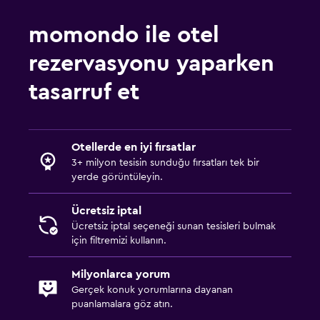
Set üstü ocak
momondo ile otel
Çay/kahve makinesi
Su ısıtıcı
rezervasyonu yaparken
Buzdolabı
tasarruf et
Kahve makinesi
Yemek alanı
Otellerde en iyi fırsatlar
3+ milyon tesisin sunduğu fırsatları tek bir
Havuz ve spa
yerde görüntüleyin.
Isıtmalı havuz
Ücretsiz iptal
Spa
Ücretsiz iptal seçeneği sunan tesisleri bulmak
Jakuzi
için filtremizi kullanın.
Kapalı havuz
Milyonlarca yorum
Havuz havluları
Gerçek konuk yorumlarına dayanan
Buhar banyosu
puanlamalara göz atın.