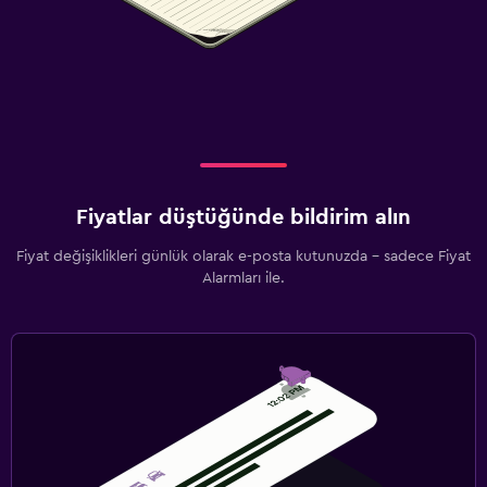
Düz ekran TV
Kablo veya Uydu TV
Yayın akışı servisi
Radyo
Kütüphane
Ortak lobi/TV alanı
Fiyatlar düştüğünde bildirim alın
Televizyon
Fiyat değişiklikleri günlük olarak e-posta kutunuzda - sadece Fiyat
Alarmları ile.
Park ve ulaşım
Havalimanı servisi (ücretli)
Ücretsiz otopark
Özel park yeri
Shuttle servisi (ek ücret uygulanır)
EV şarj istasyonu