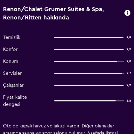
Renon/Chalet Grumer Suites & Spa,
Renon/Ritten hakkında
Temizlik
9,8
Konfor
9,9
Konum
9,0
Servisler
9,7
Çalışanlar
9,9
Fiyat-kalite
8,8
dengesi
Otelde kapalı havuz ve jakuzi vardır. Diğer olanaklar
arasında sauna ve spor salonu bulunur. Aşağıda listesi