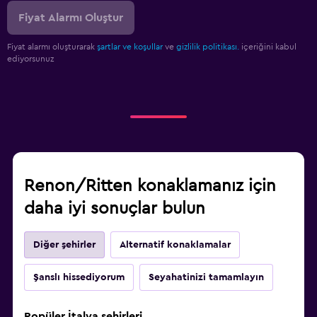
Elbise askılığı
Fiyat Alarmı Oluştur
Gardırop veya dolap
Fiyat alarmı oluşturarak
şartlar ve koşullar
ve
gizlilik politikası.
içeriğini kabul
ediyorsunuz
Restoranlar
Özel diyet menüleri (talep üzerine)
Bar/Lounge
Minibar
Atıştırmalık büfesi
Renon/Ritten konaklamanız için
Odada kahvaltı
daha iyi sonuçlar bulun
Yemek masası
Diğer şehirler
Alternatif konaklamalar
Sağlık ve güvenlik
Günlük oda hizmetleri
Şanslı hissediyorum
Seyahatinizi tamamlayın
Ortak alanlarda CCTV
Popüler İtalya şehirleri