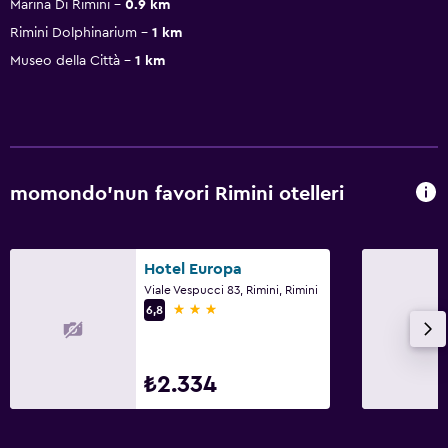
Marina Di Rimini
0.9 km
Rimini Dolphinarium
1 km
Museo della Città
1 km
momondo'nun favori Rimini otelleri
Hotel Europa
Viale Vespucci 83, Rimini, Rimini
3 yıldız
6,8
₺2.334