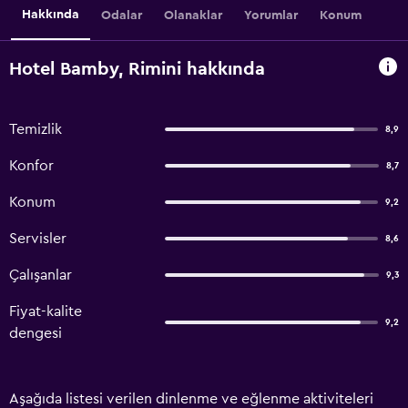
Hakkında
Odalar
Olanaklar
Yorumlar
Konum
Hotel Bamby, Rimini hakkında
Temizlik
8,9
Konfor
8,7
Konum
9,2
Servisler
8,6
Çalışanlar
9,3
Fiyat-kalite
9,2
dengesi
Aşağıda listesi verilen dinlenme ve eğlenme aktiviteleri