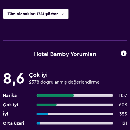
Tüm olanakları (78) göster
Hotel Bamby Yorumları
8,6
Çok iyi
2378 doğrulanmış değerlendirme
Harika
1157
Çok iyi
608
İyi
353
Orta üzeri
121