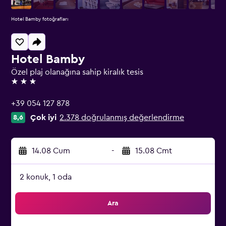
Hotel Bamby fotoğrafları
Hotel Bamby
Özel plaj olanağına sahip kiralık tesis
3 yıldız
+39 054 127 878
Çok iyi
2.378 doğrulanmış değerlendirme
8,6
14.08 Cum
-
15.08 Cmt
2 konuk, 1 oda
Ara