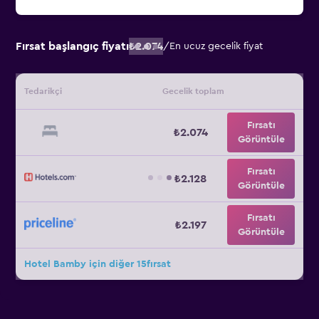
Fırsat başlangıç fiyatı
₺2.074
/
En ucuz gecelik fiyat
Tedarikçi
Gecelik toplam
Fırsatı
₺2.074
Görüntüle
Fırsatı
₺2.128
Görüntüle
Fırsatı
₺2.197
Görüntüle
Hotel Bamby için diğer 15fırsat