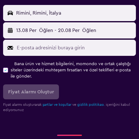
Rimini, Rimini, İtalya
13.08 Per
Öğlen
-
20.08 Per
Öğlen
Bana ürün ve hizmet bilgilerini, momondo ve ortak çalıştığı
siteler üzerindeki muhteşem fırsatları ve özel teklifleri e-posta
ile gönder.
Fiyat Alarmı Oluştur
Fiyat alarmı oluşturarak
şartlar ve koşullar
ve
gizlilik politikası.
içeriğini kabul
ediyorsunuz