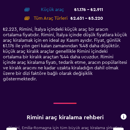
interactive
axis
chart
Küçük araç
₺1.176 - ₺2.911
displaying
categories.
Tüm Araç Türleri
₺2.631 - ₺5.220
Range:
14
₺2.223, Rimini, İtalya içindeki küçük araç bir aracın
categories.
ortalama fiyatıdır. Rimini, İtalya içinde düşük fiyatlara küçük
The
araç kiralamak için en ideal ay Kasım ayıdır. Fiyat, günlük
chart
₺1.176 ile yılın geri kalan zamanından %48 daha düşüktür.
has
küçük araç kiralık araçlar genellikle Rimini içindeki
1
ortalama bir kiralık araçtan %44 daha ucuzdur. Rimini
Y
içinde araç kiralama fiyatı, tedarik etme, aracın popülaritesi
axis
ve kiralık aracını ne kadar uzakta kiraladığın dahil olmak
displaying
üzere bir dizi faktöre bağlı olarak değişiklik
values.
göstermektedir.
Range:
0
to
6000.
Rimini araç kiralama rehberi
Rimini, Emilia-Romagna için tüm büyük araç kiralama şirketleri