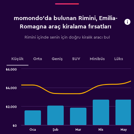
Range:
4
categories.
momondo'da bulunan Rimini, Emilia-
The
chart
Romagna araç kiralama fırsatları
has
1
Rimini içinde senin için doğru kiralık aracı bul
Y
axis
displaying
values.
Küçük
Orta
Geniş
SUV
Minibüs
Lüks
Range:
0
₺6.000
Combination
to
Chart
graphic.
chart
1500.
with
₺4.000
2
data
series.
₺2.000
The
chart
has
₺0
1
End
Oca
Şub
Mar
Nis
May
of
X