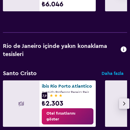
₺6.046
Rio de Janeiro içinde yakın konaklama
tesisleri
Santo Cristo
Daha fazla
ibis Rio Porto Atlantico
Avenida Professor Pereira Reis 49, Rio de Janeiro
3 yıldız
7,9
₺2.303
Otel fırsatlarını
göster