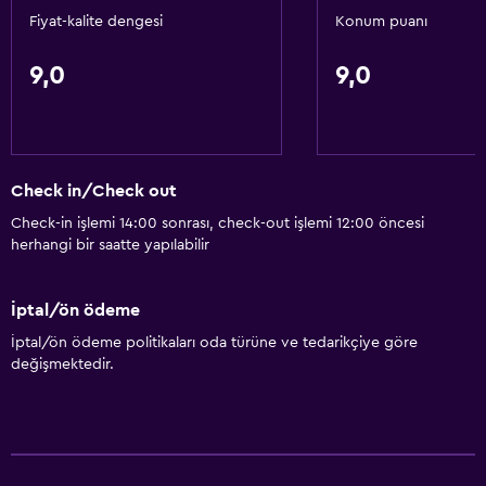
Fiyat-kalite dengesi
Konum puanı
Otopark
9,0
9,0
Erişilebilirlik ve uygunluk
Asansör
Banyo
Check in/Check out
Saç kurutma makinesi
Check-in işlemi 14:00 sonrası, check-out işlemi 12:00 öncesi
herhangi bir saatte yapılabilir
Genel
İptal/ön ödeme
Depo
İptal/ön ödeme politikaları oda türüne ve tedarikçiye göre
değişmektedir.
Sağlık ve güvenlik
Kasa
Temel özellikler