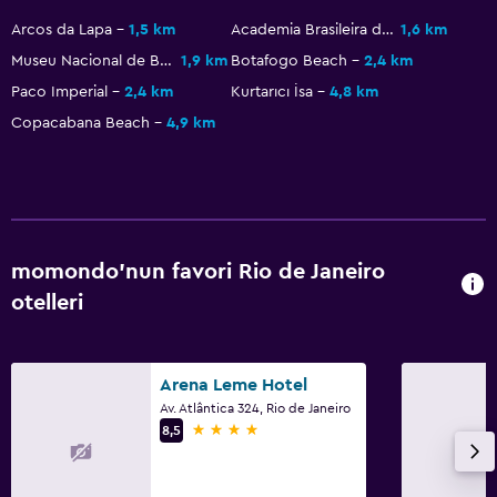
Arcos da Lapa
1,5 km
Academia Brasileira de Letras
1,6 km
Museu Nacional de Belas Artes
1,9 km
Botafogo Beach
2,4 km
Paco Imperial
2,4 km
Kurtarıcı İsa
4,8 km
Copacabana Beach
4,9 km
momondo'nun favori Rio de Janeiro
otelleri
Arena Leme Hotel
Av. Atlântica 324, Rio de Janeiro
4 yıldız
8,5