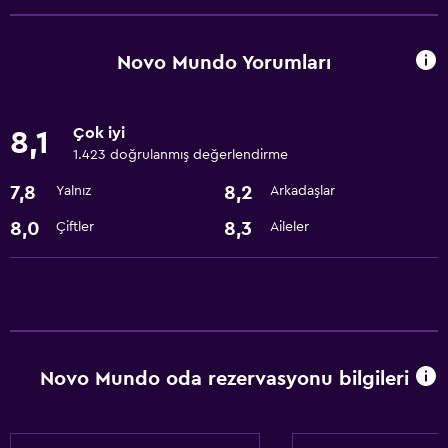
Oda servisi
İş merkezi
Novo Mundo Yorumları
Yerinde döviz alım satım
Toplantı/Resmi Yemek
Çok iyi
8,1
24 saat resepsiyon
1.423 doğrulanmış değerlendirme
7,8
8,2
Yalnız
Arkadaşlar
Çamaşırhane
8,0
8,3
Çiftler
Aileler
Çamaşır yıkama tesisleri
Çamaşırhane
Restoranlar
Restoran
Novo Mundo oda rezervasyonu bilgileri
Cafe
Park ve ulaşım