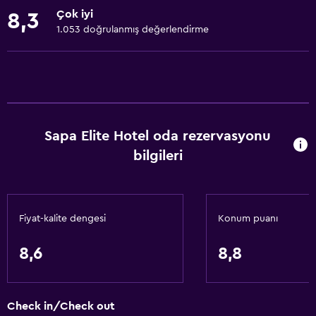
Oturma alanı
Çok iyi
8,3
Bahçe manzaralı
1.053 doğrulanmış değerlendirme
Ahşap veya parke yer döşemesi
Terlik
İç avlu manzarası
Çekyat
Sapa Elite Hotel oda rezervasyonu
Kent simgesi manzarası
bilgileri
Kilitli dolaplar
Telefon
Dağ manzaralı
Fiyat-kalite dengesi
Konum puanı
Şehir manzaralı
Depo
8,6
8,8
Temel özellikler
Check in/Check out
Ücretsiz WiFi