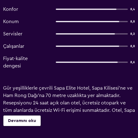
Konfor
8,4
Konum
8,8
Servisler
8,2
Çalışanlar
8,8
Fiyat-kalite
8,6
dengesi
Gür yeşilliklerle çevrili Sapa Elite Hotel, Sapa Kilisesi'ne ve
Ham Rong Dağı'na 70 metre uzaklıkta yer almaktadır.
Resepsiyonu 24 saat açık olan otel, ücretsiz otopark ve
tüm alanlarda ücretsiz Wi-Fi erişimi sunmaktadır. Otel, Sapa
Pazarı'na sadece 100 metre ve Sapa Gölü'ne 200 metre
Devamını oku
mesafededir. Fansipan Dağı girişi 8 km uzaklıktadır. Lao Cai
Tren İstasyonu'na ise arabayla 30 km sonra ulaşılabilir.