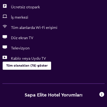
Ücretsiz otopark
İş merkezi
Tüm alanlarda Wi-Fi erişimi
Düz ekran TV
Televizyon
Kablo veya Uydu TV
Tüm olanakları (78) göster
Genel
Sakin sokak manzarası
Aile odaları
Sapa Elite Hotel Yorumları
Şömine