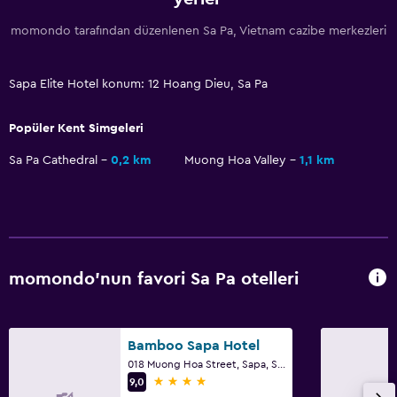
Saç kurutma makinesi
momondo tarafından düzenlenen Sa Pa, Vietnam cazibe merkezleri
Tuvalet
Tuvalet kağıdı
Sapa Elite Hotel konum: 12 Hoang Dieu, Sa Pa
Diş fırçası
Özel banyo
Popüler Kent Simgeleri
Sa Pa Cathedral
0,2 km
Muong Hoa Valley
1,1 km
Park ve ulaşım
Havalimanı servisi (ücretli)
Ücretsiz otopark
Vale park hizmeti
momondo'nun favori Sa Pa otelleri
Özel park yeri
Shuttle servisi (ek ücret uygulanır)
Bamboo Sapa Hotel
Restoranlar
018 Muong Hoa Street, Sapa, Sa Pa
4 yıldız
9,0
Elektrikli su ısıtıcı