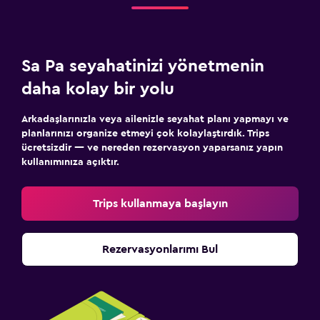
Günlük oda hizmetleri
Ortak alanlarda CCTV
24 saat güvenlik
Sa Pa seyahatinizi yönetmenin
daha kolay bir yolu
Çamaşırhane
Arkadaşlarınızla veya ailenizle seyahat planı yapmayı ve
Çamaşır yıkama tesisleri
planlarınızı organize etmeyi çok kolaylaştırdık. Trips
Ütüleme servisi
ücretsizdir — ve nereden rezervasyon yaparsanız yapın
kullanımınıza açıktır.
Çalışma alanı
Trips kullanmaya başlayın
Çalışma masası
Yapılacaklar
Rezervasyonlarımı Bul
Bisiklet kiralama
Aile dostu