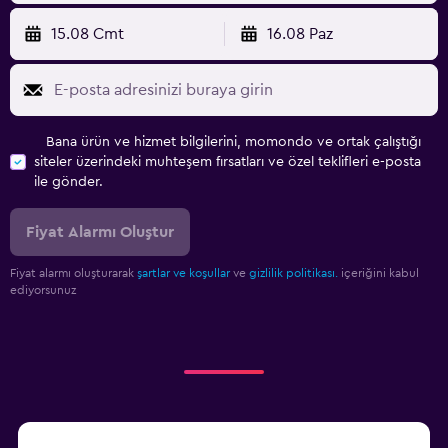
15.08 Cmt
16.08 Paz
Bana ürün ve hizmet bilgilerini, momondo ve ortak çalıştığı
siteler üzerindeki muhteşem fırsatları ve özel teklifleri e-posta
ile gönder.
Fiyat Alarmı Oluştur
Fiyat alarmı oluşturarak
şartlar ve koşullar
ve
gizlilik politikası.
içeriğini kabul
ediyorsunuz