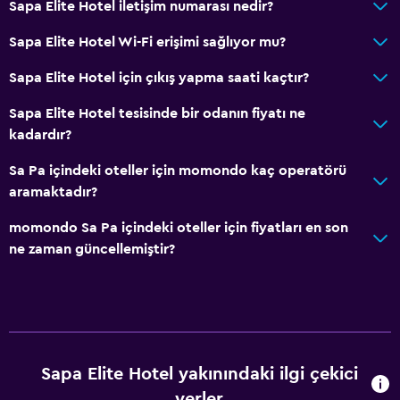
Sapa Elite Hotel iletişim numarası nedir?
İş merkezi
Sapa Elite Hotel Wi-Fi erişimi sağlıyor mu?
Araç kiralama
Emanet kasası
Sapa Elite Hotel için çıkış yapma saati kaçtır?
Yerinde döviz alım satım
Sapa Elite Hotel tesisinde bir odanın fiyatı ne
Oda servisi
kadardır?
Tur danışma
Sa Pa içindeki oteller için momondo kaç operatörü
Anahtar kart erişimi
aramaktadır?
Şişe su
momondo Sa Pa içindeki oteller için fiyatları en son
24 saat resepsiyon
ne zaman güncellemiştir?
Banyo
Duş
Duş bonesi
Sapa Elite Hotel yakınındaki ilgi çekici
Bide
yerler