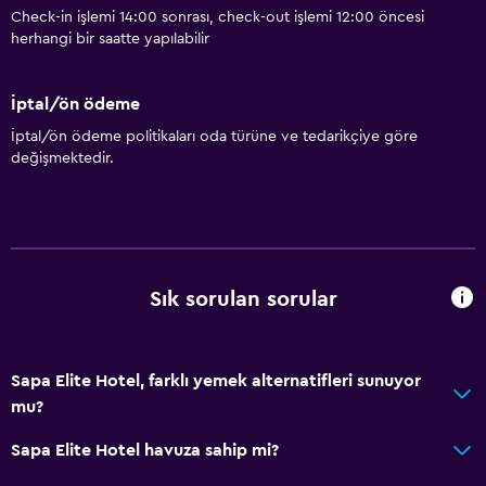
Check-in işlemi 14:00 sonrası, check-out işlemi 12:00 öncesi
Tüm alanlarda Wi-Fi erişimi
herhangi bir saatte yapılabilir
İnternet
Havlu
İptal/ön ödeme
Yangın söndürücü
İptal/ön ödeme politikaları oda türüne ve tedarikçiye göre
değişmektedir.
Ücretsiz tuvalet malzemeleri
Şampuan
Duman alarmları
Isıtma
Sık sorulan sorular
Vücut sabunu
Klimalı
Çöp kutusu
Sapa Elite Hotel, farklı yemek alternatifleri sunuyor
mu?
Saç kremi
Sapa Elite Hotel havuza sahip mi?
Hizmetler ve kolaylıklar