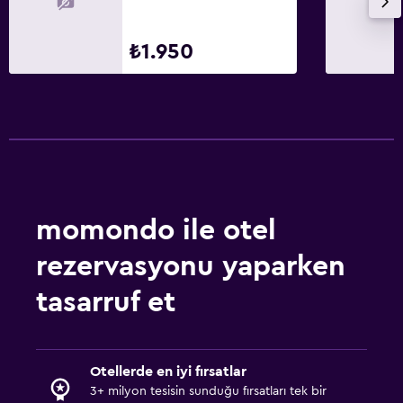
Minibar
₺1.950
Atıştırmalık büfesi
Restoran
Konaklama birimlerine yiyecek servisi yapılabilir
Medya ve eğlence
Düz ekran TV
Ortak lobi/TV alanı
momondo ile otel
Kablo veya Uydu TV
rezervasyonu yaparken
Televizyon
tasarruf et
Dış alan
Teras/Veranda
Otellerde en iyi fırsatlar
Balkon
3+ milyon tesisin sunduğu fırsatları tek bir