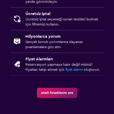
yerde görüntüleyin.
Dış mekan mobilyası
Bahçe
Ücretsiz iptal
Ücretsiz iptal seçeneği sunan tesisleri bulmak
için filtremizi kullanın.
Yatak Odası
Ekstra uzun yataklar (> 2 metre)
Milyonlarca yorum
Yatak yanında priz
Gerçek konuk yorumlarına dayanan
puanlamalara göz atın.
Elbise askılığı
Gardırop veya dolap
Fiyat Alarmları
Rezervasyon yapmaya hazır değil misiniz?
Fiyatları takip etmek için
fiyat alarmı
oluşturun.
Erişilebilirlik ve uygunluk
Sigara içilmeyen odalar mevcut
Asansör
oteli fırsatlarını ara
Üst katlara asansörle erişilebilir
Sağlık ve güvenlik