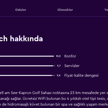
Odalar
Olanaklar
Yo
ch hakkında
Konfor
10,0
Servisler
9,7
Fiyat-kalite dengesi
9,6
l am See-Kaprun Golf Sahası noktasına 23 km mesafede yer ala
anağı sağlar. Ücretsiz WiFi bulunan bu 4 yıldızlı otel tipi tesi
m de hidromasajlı küvet bulunan bir spa ve sağlıklı yaşam mer