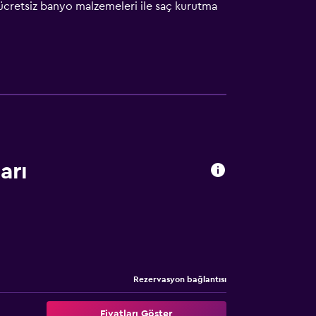
 ücretsiz banyo malzemeleri ile saç kurutma
 kahvaltı sunar. Hotel Neuhaus tesisinde
meyen ve vegan yemek seçenekleri talep
 yürüyüşü, kayak ve bisiklete binme gibi
ll am See Tren İstasyonu 18 km mesafededir.
arı
Rezervasyon bağlantısı
Fiyatları Göster