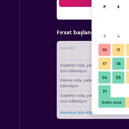
Ar
P
S
₺14.
Fırsat başlangıç fiyatı
3
4
Oda türü
Tedarikç
10
11
17
18
Superior oda, yatak
türü bilinmiyor
24
25
Deluxe oda, yatak türü
bilinmiyor
31
Superior oda, yatak
türü bilinmiyor
Daha ucuz
Neuhaus için diğer 8fırsat