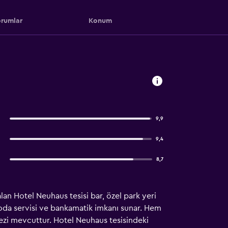
rumlar
Konum
9,9
9,4
8,7
n Hotel Neuhaus tesisi bar, özel park yeri
s, oda servisi ve bankamatik imkanı sunar. Hem
kezi mevcuttur. Hotel Neuhaus tesisindeki