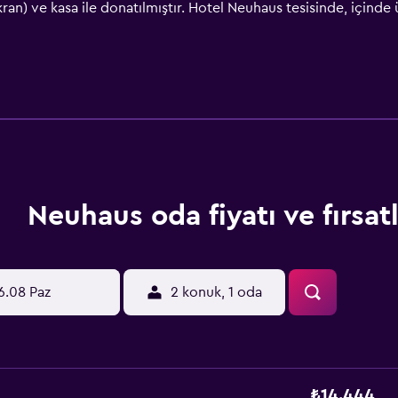
ran) ve kasa ile donatılmıştır. Hotel Neuhaus tesisinde, içinde
dalarda mevcuttur. Hotel Neuhaus tesisi açık büfe veya alakart
nan bir restoran bulunur. Ayrıca vejetaryen, süt ürünü içer
eki konuklar, Saalbach Hinterglemm şehrinde ve civarında doğa
ino Zell am See, Hotel Neuhaus tesisine 18 km uzaklıktayken Ze
 km uzaklıktadır.
Neuhaus oda fiyatı ve fırsatl
6.08 Paz
2 konuk, 1 oda
₺14.444