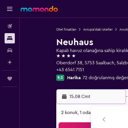
Uçak Bileti
Otel fırsatları
Avrupa'daki oteller
Avust
Konaklama
Neuhaus
Kiralık Araç
Kapalı havuz olanağına sahip kiralık
4 yıldız
AI ile Planla
Oberdorf 38, 5753 Saalbach, Salzb
+43 6541 7151
Harika
72 doğrulanmış değe
9,2
Trips
15.08 Cmt
-
2 konuk, 1 oda