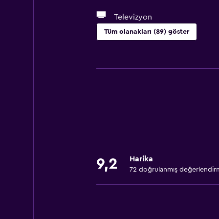
Televizyon
Tüm olanakları (89) göster
Genel
Aile odaları
Oturma alanı
Ahşap veya parke yer döşemesi
Terlik
Bağlantılı oda(lar) mevcuttur
Çekyat
Harika
9,2
Solaryum
72 doğrulanmış değerlendir
Telefon
Halı kaplı
Kayak depolama