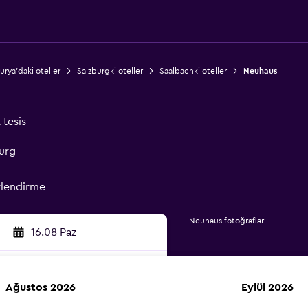
urya'daki oteller
Salzburgki oteller
Saalbachki oteller
Neuhaus
 tesis
urg
rlendirme
Neuhaus fotoğrafları
16.08 Paz
Ağustos 2026
Eylül 2026