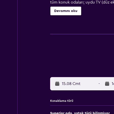
tüm konuk odaları; uydu TV (düz ek
makinesi yer alan bir özel banyo o
Devamını oku
Avusturya mutfağından yemekler su
edilebilir. Hotel Neuhaus tesisind
aktiviteler gerçekleştirebilir. Cas
W. A. Mozart Salzburg Havaalanı 86
15.08 Cmt
-
1
Konaklama türü
Superior oda, yatak türü bilinmiyor