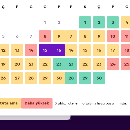
a
Ç
P
C
C
P
P
S
Ç
P
C
1
2
1
2
3
4
444
/
En ucuz gecelik fiyat
5
6
7
8
9
7
8
9
10
11
i
Gecelik
12
13
14
15
16
14
15
16
17
18
toplam
19
20
21
22
23
21
22
23
24
25
₺14.444
Fırsatı Görüntüle
26
27
28
29
30
28
29
30
₺15.821
Fırsatı Görüntüle
₺18.344
Fırsatı Görüntüle
Ortalama
Daha yüksek
3 yıldızlı otellerin ortalama fiyatı baz alınmıştır.