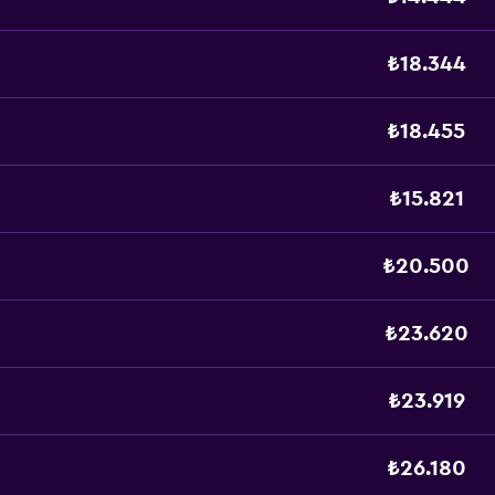
₺18.344
₺18.455
₺15.821
₺20.500
₺23.620
₺23.919
₺26.180