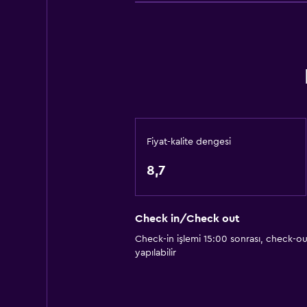
Depo
Temel özellikler
Ücretsiz WiFi
Tüm alanlarda Wi-Fi erişimi
İnternet
Havlu
Fiyat-kalite dengesi
Ücretsiz tuvalet malzemeleri
8,7
Şampuan
Isıtma
Check in/Check out
Vücut sabunu
Check-in işlemi 15:00 sonrası, check-out
Çöp kutusu
yapılabilir
Erişilebilirlik ve uygunluk
Evcil hayvan istek üzerine kabul edil