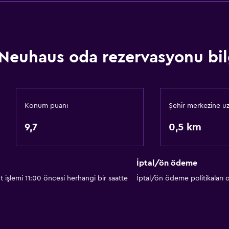
24 saat resepsiyon
Restoranlar
Paketlenmiş öğle yemeğ
Neuhaus oda rezervasyonu bilg
Özel diyet menüleri (tale
Atıştırmalık büfesi
Restoran
Konum puanı
Şehir merkezine uz
Bar/Lounge
9,7
0,5 km
Odada kahvaltı
Otomat (içecek)
İptal/ön ödeme
Otomat (atıştırmalık)
 işlemi 11:00 öncesi herhangi bir saatte
İptal/ön ödeme politikaları
Yapılacaklar
ir. Ek ücret talep edilebilir.
Doğa Yürüyüşü