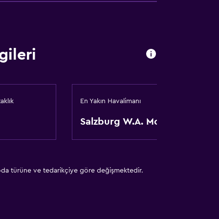
i
ileri
p üzerine)
aklık
En Yakın Havalimanı
Salzburg W.A. Mozart
 oda türüne ve tedarikçiye göre değişmektedir.