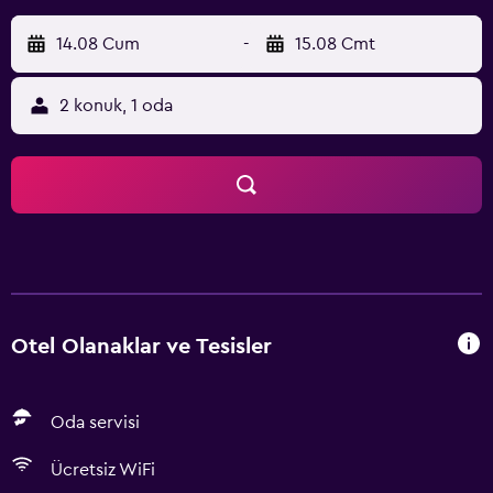
14.08 Cum
-
15.08 Cmt
2 konuk, 1 oda
Otel Olanaklar ve Tesisler
Oda servisi
Ücretsiz WiFi