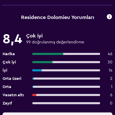
Residence Dolomieu Yorumları
8,4
Çok iyi
99 doğrulanmış değerlendirme
Harika
46
Çok iyi
30
İyi
14
Orta üzeri
2
Orta
1
Vasatın altı
6
Zayıf
0