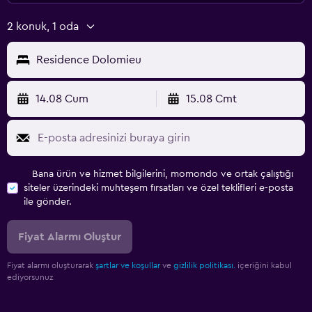
2 konuk, 1 oda
Residence Dolomieu
14.08 Cum
15.08 Cmt
Bana ürün ve hizmet bilgilerini, momondo ve ortak çalıştığı
siteler üzerindeki muhteşem fırsatları ve özel teklifleri e-posta
ile gönder.
Fiyat Alarmı Oluştur
Fiyat alarmı oluşturarak
şartlar ve koşullar
ve
gizlilik politikası.
içeriğini kabul
ediyorsunuz