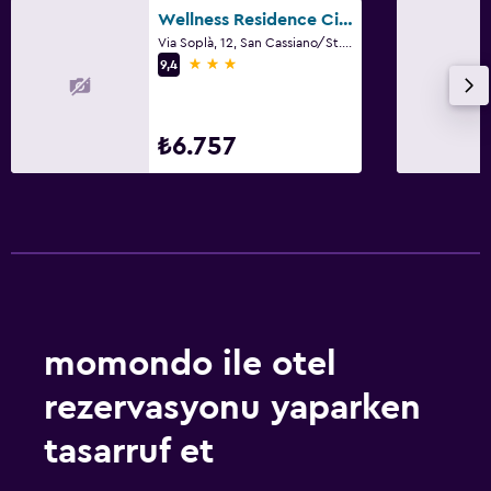
Wellness Residence Ciasa Antersies
Via Soplà, 12, San Cassiano/St. Kassian, Güney Tirol
3 yıldız
9,4
₺6.757
momondo ile otel
rezervasyonu yaparken
tasarruf et