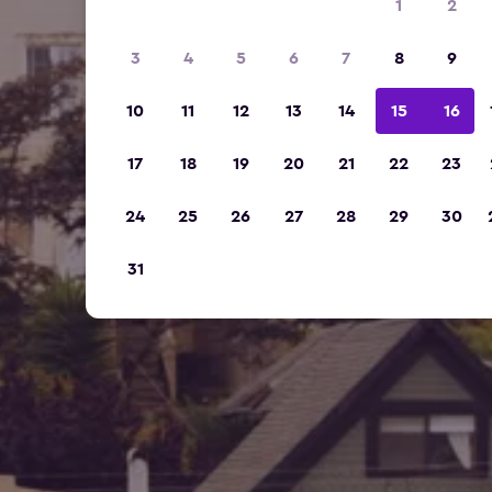
1
2
3
4
5
6
7
8
9
10
11
12
13
14
15
16
17
18
19
20
21
22
23
24
25
26
27
28
29
30
31