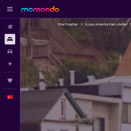
Otel fırsatları
Kuzey Amerika'daki oteller
Uçak Bileti
Konaklama
Kiralık Araç
AI ile Planla
Trips
Türkçe