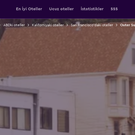
En İyi Oteller
Ucuz oteller
İstatistikler
SSS
ABDki oteller
Kaliforniyaki oteller
San Francisco'daki oteller
Outer Su