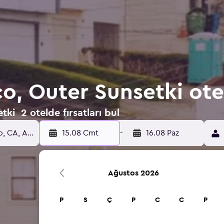
o, Outer Sunsetki ote
ki 2 otelde fırsatları bul
15.08 Cmt
-
16.08 Paz
Ağustos 2026
P
S
Ç
P
C
C
P