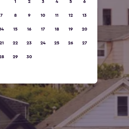
1
2
3
4
5
6
7
8
9
10
11
12
13
14
15
16
17
18
19
20
21
22
23
24
25
26
27
28
29
30