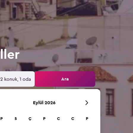
ller
Ara
2 konuk, 1 oda
Eylül 2026
P
S
Ç
P
C
C
P