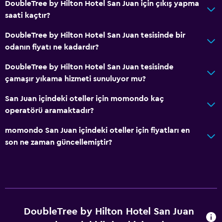
DoubleTree by Hilton Hotel San Juan için çıkış yapma
saati kaçtır?
Temel özellikler
DoubleTree by Hilton Hotel San Juan tesisinde bir
Ücretsiz WiFi
odanın fiyatı ne kadardır?
Tüm alanlarda Wi-Fi erişimi
DoubleTree by Hilton Hotel San Juan tesisinde
İnternet
çamaşır yıkama hizmeti sunuluyor mu?
Yangın söndürücü
San Juan içindeki oteller için momondo kaç
Ücretsiz tuvalet malzemeleri
operatörü aramaktadır?
Duman alarmları
momondo San Juan içindeki oteller için fiyatları en
Klimalı
son ne zaman güncellemiştir?
Sağlık ve güvenlik
Günlük oda hizmetleri
İlk yardım seti
DoubleTree by Hilton Hotel San Juan
Ortak alanlarda CCTV