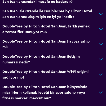
Odada kahvaltı
San Juan arasındaki mesafe ne kadardır?
Çay/kahve makinesi
San Juan Isla Grande ile DoubleTree by Hilton Hotel
Buzdolabı
San Juan arası ulaşım için en iyi yol nedir?
Konaklama birimlerine yiyecek servisi yapılabilir
DoubleTree by Hilton Hotel San Juan, farklı yemek
Kahve makinesi
alternatifleri sunuyor mu?
Cafe
DoubleTree by Hilton Hotel San Juan havuza sahip
mi?
Erişilebilirlik ve uygunluk
DoubleTree by Hilton Hotel San Juan iletişim
Artırılmış erişilebilirlik
numarası nedir?
Asansör
DoubleTree by Hilton Hotel San Juan Wi-Fi erişimi
Hipoalerjenik
sağlıyor mu?
Engelli otoparkı
DoubleTree by Hilton Hotel San Juan bünyesinde
Alerjisiz oda
misafirlerin kullanabileceği bir spor salonu veya
Sigara içilmez
fitness merkezi mevcut mu?
Özel Sigara İçilir Alan