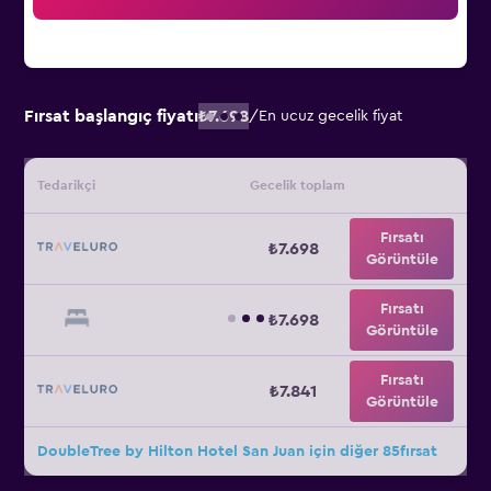
Fırsat başlangıç fiyatı
₺7.698
/
En ucuz gecelik fiyat
Tedarikçi
Gecelik toplam
Fırsatı
₺7.698
Görüntüle
Fırsatı
₺7.698
Görüntüle
Fırsatı
₺7.841
Görüntüle
DoubleTree by Hilton Hotel San Juan için diğer 85fırsat