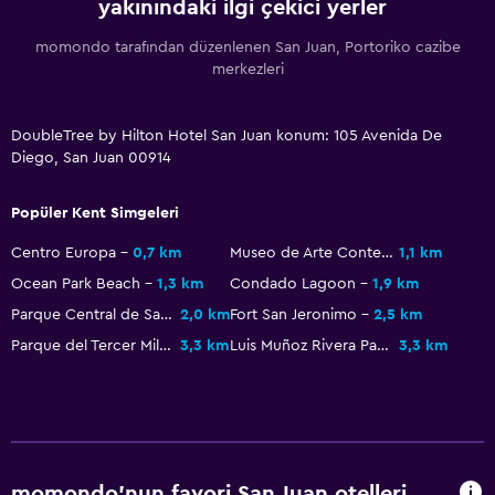
yakınındaki ilgi çekici yerler
Tesis dışında CCTV
momondo tarafından düzenlenen San Juan, Portoriko cazibe
24 saat güvenlik
merkezleri
Kasa
DoubleTree by Hilton Hotel San Juan konum: 105 Avenida De
Havuz ve spa
Diego, San Juan 00914
Masaj
Popüler Kent Simgeleri
Spa
Centro Europa
0,7 km
Museo de Arte Contemporaneo de Puerto Rico
1,1 km
Jakuzi
Ocean Park Beach
1,3 km
Condado Lagoon
1,9 km
Açık havuz
Parque Central de San Juan
2,0 km
Fort San Jeronimo
2,5 km
Sauna
Parque del Tercer Milenio
3,3 km
Luis Muñoz Rivera Park
3,3 km
Dış alan
Teras/Veranda
Plaj sandalyesi
momondo'nun favori San Juan otelleri
Plaj havlusu