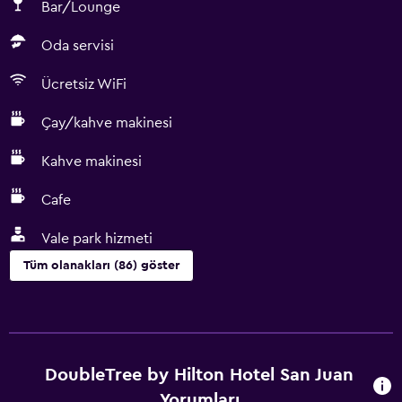
Bar/Lounge
Oda servisi
Ücretsiz WiFi
Çay/kahve makinesi
Kahve makinesi
Cafe
Vale park hizmeti
Tüm olanakları (86) göster
Hizmetler ve kolaylıklar
ATM bulunur
İş merkezi
DoubleTree by Hilton Hotel San Juan
Araç kiralama
Yorumları