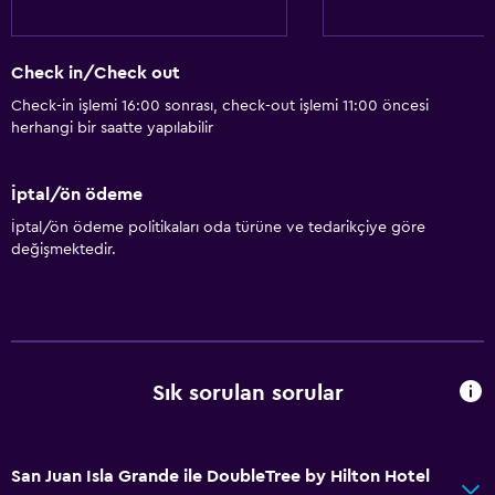
Bisiklet kiralama
Casino
Check in/Check out
Masa üstü oyunları/yapbozlar
Check-in işlemi 16:00 sonrası, check-out işlemi 11:00 öncesi
Bisiklete binme
herhangi bir saatte yapılabilir
Güzellik salonu
Masa tenisi
İptal/ön ödeme
Bilardo
İptal/ön ödeme politikaları oda türüne ve tedarikçiye göre
değişmektedir.
Rüzgar Sörfü
Restoranlar
Özel diyet menüleri (talep üzerine)
Sık sorulan sorular
Mikrodalga
Restoran
Bar/Lounge
San Juan Isla Grande ile DoubleTree by Hilton Hotel