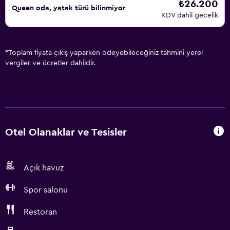
₺26.200
Queen oda, yatak türü bilinmiyor
KDV dahil gecelik
*
Toplam fiyata çıkış yaparken ödeyebileceğiniz tahmini yerel
vergiler ve ücretler dahildir.
Otel Olanaklar ve Tesisler
Açık havuz
Spor salonu
Restoran