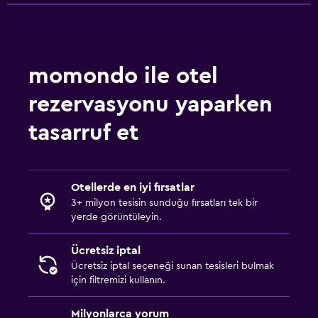
Televizyon
Banyo
momondo ile otel
Saç kurutma makinesi
rezervasyonu yaparken
Bornoz
tasarruf et
Spor
Fitness dersleri
Spor salonu
Otellerde en iyi fırsatlar
3+ milyon tesisin sunduğu fırsatları tek bir
yerde görüntüleyin.
Çalışma alanı
Faks/fotokopi
Ücretsiz iptal
Ücretsiz iptal seçeneği sunan tesisleri bulmak
için filtremizi kullanın.
Milyonlarca yorum