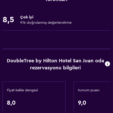
Kişisel hizmet
Emanet kasası
Çok iyi
8,5
Toplantı/Resmi Yemek
976 doğrulanmış değerlendirme
Tesis bünyesinde küçük market
Oda servisi
Tur danışma
Ayak masajı
DoubleTree by Hilton Hotel San Juan oda
Hızlı çıkış
rezervasyonu bilgileri
24 saat resepsiyon
Yapılacaklar
Fiyat-kalite dengesi
Konum puanı
Hediyelik eşya mağazası
Ekoturizm
8,0
9,0
Plaj erişimi