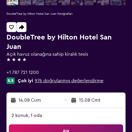
DoubleTree by Hilton Hotel San Juan fotoğrafları
DoubleTree by Hilton Hotel San
Juan
Açık havuz olanağına sahip kiralık tesis
4 yıldız
+1 787 721 1200
Çok iyi
976 doğrulanmış değerlendirme
8,5
14.08 Cum
-
15.08 Cmt
2 konuk, 1 oda
Ara