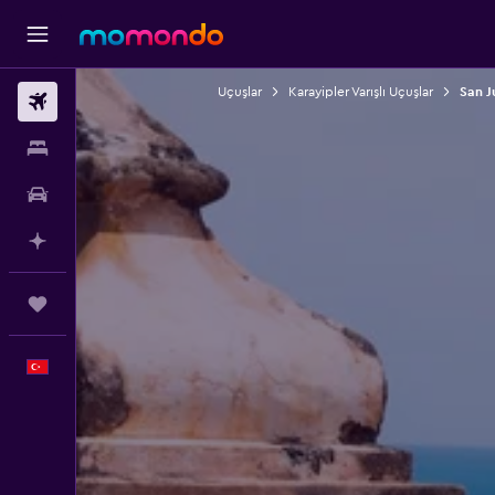
Uçuşlar
Karayipler Varışlı Uçuşlar
San J
Uçak Bileti
Konaklama
Kiralık Araç
AI ile Planla
Trips
Türkçe